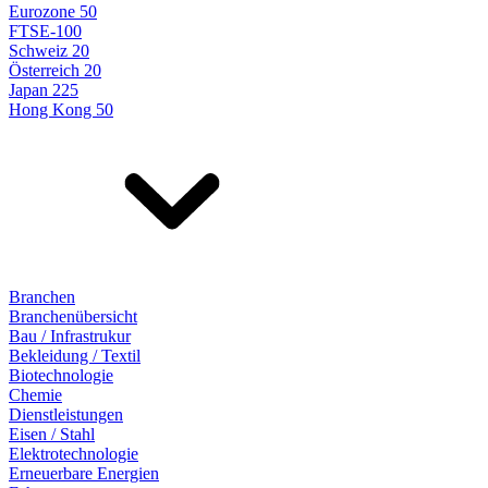
Eurozone 50
FTSE-100
Schweiz 20
Österreich 20
Japan 225
Hong Kong 50
Branchen
Branchenübersicht
Bau / Infrastrukur
Bekleidung / Textil
Biotechnologie
Chemie
Dienstleistungen
Eisen / Stahl
Elektrotechnologie
Erneuerbare Energien