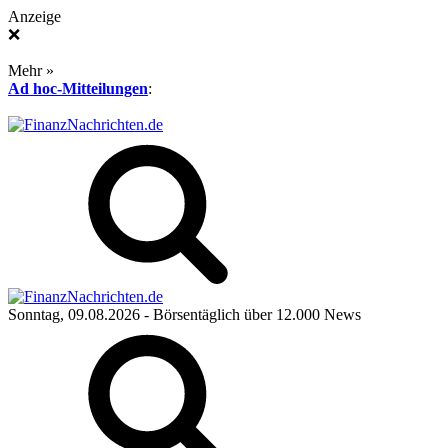
Anzeige
❌
Mehr »
Ad hoc-Mitteilungen
:
Sonntag, 09.08.2026
- Börsentäglich über 12.000 News