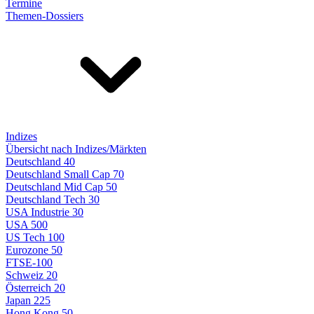
Termine
Themen-Dossiers
Indizes
Übersicht nach Indizes/Märkten
Deutschland 40
Deutschland Small Cap 70
Deutschland Mid Cap 50
Deutschland Tech 30
USA Industrie 30
USA 500
US Tech 100
Eurozone 50
FTSE-100
Schweiz 20
Österreich 20
Japan 225
Hong Kong 50