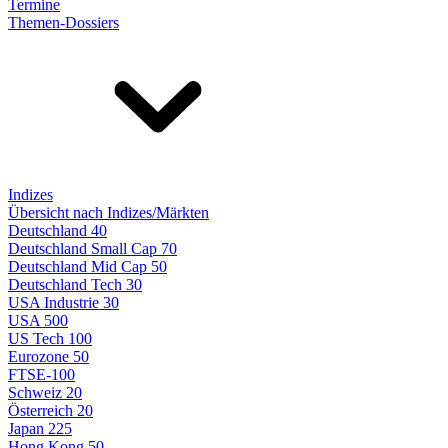
Termine
Themen-Dossiers
Indizes
Übersicht nach Indizes/Märkten
Deutschland 40
Deutschland Small Cap 70
Deutschland Mid Cap 50
Deutschland Tech 30
USA Industrie 30
USA 500
US Tech 100
Eurozone 50
FTSE-100
Schweiz 20
Österreich 20
Japan 225
Hong Kong 50