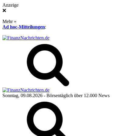
Anzeige
❌
Mehr »
Ad hoc-Mitteilungen
:
Sonntag, 09.08.2026
- Börsentäglich über 12.000 News