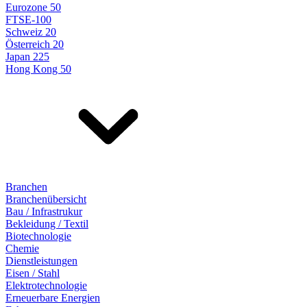
Eurozone 50
FTSE-100
Schweiz 20
Österreich 20
Japan 225
Hong Kong 50
Branchen
Branchenübersicht
Bau / Infrastrukur
Bekleidung / Textil
Biotechnologie
Chemie
Dienstleistungen
Eisen / Stahl
Elektrotechnologie
Erneuerbare Energien