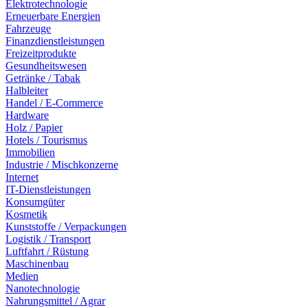
Elektrotechnologie
Erneuerbare Energien
Fahrzeuge
Finanzdienstleistungen
Freizeitprodukte
Gesundheitswesen
Getränke / Tabak
Halbleiter
Handel / E-Commerce
Hardware
Holz / Papier
Hotels / Tourismus
Immobilien
Industrie / Mischkonzerne
Internet
IT-Dienstleistungen
Konsumgüter
Kosmetik
Kunststoffe / Verpackungen
Logistik / Transport
Luftfahrt / Rüstung
Maschinenbau
Medien
Nanotechnologie
Nahrungsmittel / Agrar