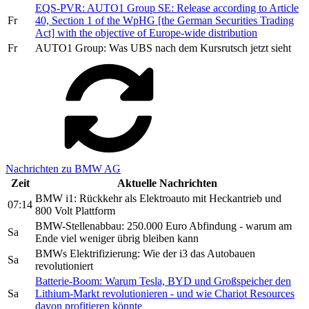
EQS-PVR: AUTO1 Group SE: Release according to Article
Fr
40, Section 1 of the WpHG [the German Securities Trading
Act] with the objective of Europe-wide distribution
Fr
AUTO1 Group: Was UBS nach dem Kursrutsch jetzt sieht
Nachrichten zu BMW AG
Zeit
Aktuelle Nachrichten
BMW i1: Rückkehr als Elektroauto mit Heckantrieb und
07:14
800 Volt Plattform
BMW-Stellenabbau: 250.000 Euro Abfindung - warum am
Sa
Ende viel weniger übrig bleiben kann
BMWs Elektrifizierung: Wie der i3 das Autobauen
Sa
revolutioniert
Batterie-Boom: Warum Tesla, BYD und Großspeicher den
Sa
Lithium-Markt revolutionieren - und wie Chariot Resources
davon profitieren könnte