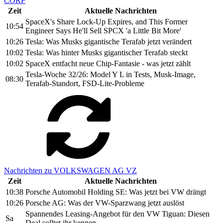
CORP
Zeit
Aktuelle Nachrichten
SpaceX's Share Lock-Up Expires, and This Former
10:54
Engineer Says He'll Sell SPCX 'a Little Bit More'
10:26
Tesla: Was Musks gigantische Terafab jetzt verändert
10:02
Tesla: Was hinter Musks gigantischer Terafab steckt
10:02
SpaceX entfacht neue Chip-Fantasie - was jetzt zählt
Tesla-Woche 32/26: Model Y L in Tests, Musk-Image,
08:30
Terafab-Standort, FSD-Lite-Probleme
Nachrichten zu VOLKSWAGEN AG VZ
Zeit
Aktuelle Nachrichten
10:38
Porsche Automobil Holding SE: Was jetzt bei VW drängt
10:26
Porsche AG: Was der VW-Sparzwang jetzt auslöst
Spannendes Leasing-Angebot für den VW Tiguan: Diesen
Sa
Deal solltet ihr kennen