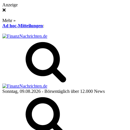
Anzeige
❌
Mehr »
Ad hoc-Mitteilungen
:
Sonntag, 09.08.2026
- Börsentäglich über 12.000 News