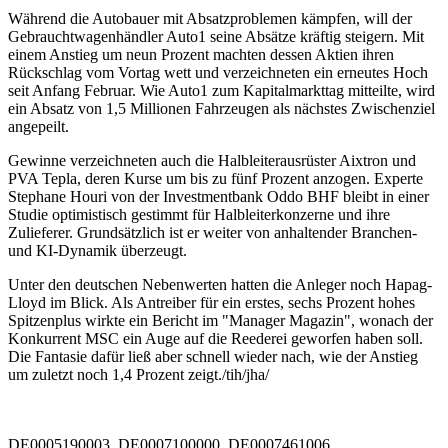
Während die Autobauer mit Absatzproblemen kämpfen, will der
Gebrauchtwagenhändler Auto1 seine Absätze kräftig steigern. Mit
einem Anstieg um neun Prozent machten dessen Aktien ihren
Rückschlag vom Vortag wett und verzeichneten ein erneutes Hoch
seit Anfang Februar. Wie Auto1 zum Kapitalmarkttag mitteilte, wird
ein Absatz von 1,5 Millionen Fahrzeugen als nächstes Zwischenziel
angepeilt.
Gewinne verzeichneten auch die Halbleiterausrüster Aixtron und
PVA Tepla, deren Kurse um bis zu fünf Prozent anzogen. Experte
Stephane Houri von der Investmentbank Oddo BHF bleibt in einer
Studie optimistisch gestimmt für Halbleiterkonzerne und ihre
Zulieferer. Grundsätzlich ist er weiter von anhaltender Branchen-
und KI-Dynamik überzeugt.
Unter den deutschen Nebenwerten hatten die Anleger noch Hapag-
Lloyd im Blick. Als Antreiber für ein erstes, sechs Prozent hohes
Spitzenplus wirkte ein Bericht im "Manager Magazin", wonach der
Konkurrent MSC ein Auge auf die Reederei geworfen haben soll.
Die Fantasie dafür ließ aber schnell wieder nach, wie der Anstieg
um zuletzt noch 1,4 Prozent zeigt./tih/jha/
DE0005190003, DE0007100000, DE0007461006,