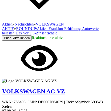
Aktien
»
Nachrichten
»
VOLKSWAGEN
AKTIE
»
ROUNDUP/Aktien Frankfurt Eröffnung: Autowerte
belasten Dax vor US-Zinsentscheid
Realtimekurse aktiv
Push Mitteilungen
VOLKSWAGEN AG VZ
WKN: 766403
|
ISIN: DE0007664039
|
Ticker-Symbol: VOW3
Xetra
07.08.26
|
17:35