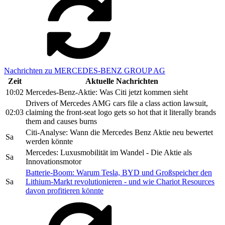
Nachrichten zu MERCEDES-BENZ GROUP AG
Zeit
Aktuelle Nachrichten
10:02
Mercedes-Benz-Aktie: Was Citi jetzt kommen sieht
Drivers of Mercedes AMG cars file a class action lawsuit,
02:03
claiming the front-seat logo gets so hot that it literally brands
them and causes burns
Citi-Analyse: Wann die Mercedes Benz Aktie neu bewertet
Sa
werden könnte
Mercedes: Luxusmobilität im Wandel - Die Aktie als
Sa
Innovationsmotor
Batterie-Boom: Warum Tesla, BYD und Großspeicher den
Sa
Lithium-Markt revolutionieren - und wie Chariot Resources
davon profitieren könnte