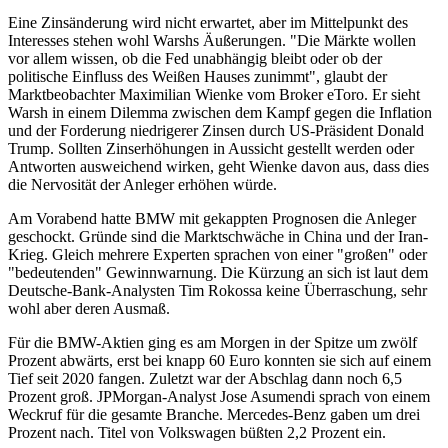
Eine Zinsänderung wird nicht erwartet, aber im Mittelpunkt des
Interesses stehen wohl Warshs Äußerungen. "Die Märkte wollen
vor allem wissen, ob die Fed unabhängig bleibt oder ob der
politische Einfluss des Weißen Hauses zunimmt", glaubt der
Marktbeobachter Maximilian Wienke vom Broker eToro. Er sieht
Warsh in einem Dilemma zwischen dem Kampf gegen die Inflation
und der Forderung niedrigerer Zinsen durch US-Präsident Donald
Trump. Sollten Zinserhöhungen in Aussicht gestellt werden oder
Antworten ausweichend wirken, geht Wienke davon aus, dass dies
die Nervosität der Anleger erhöhen würde.
Am Vorabend hatte BMW mit gekappten Prognosen die Anleger
geschockt. Gründe sind die Marktschwäche in China und der Iran-
Krieg. Gleich mehrere Experten sprachen von einer "großen" oder
"bedeutenden" Gewinnwarnung. Die Kürzung an sich ist laut dem
Deutsche-Bank-Analysten Tim Rokossa keine Überraschung, sehr
wohl aber deren Ausmaß.
Für die BMW-Aktien ging es am Morgen in der Spitze um zwölf
Prozent abwärts, erst bei knapp 60 Euro konnten sie sich auf einem
Tief seit 2020 fangen. Zuletzt war der Abschlag dann noch 6,5
Prozent groß. JPMorgan-Analyst Jose Asumendi sprach von einem
Weckruf für die gesamte Branche. Mercedes-Benz gaben um drei
Prozent nach. Titel von Volkswagen büßten 2,2 Prozent ein.