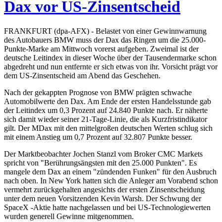
Dax vor US-Zinsentscheid
FRANKFURT (dpa-AFX) - Belastet von einer Gewinnwarnung
des Autobauers BMW muss der Dax das Ringen um die 25.000-
Punkte-Marke am Mittwoch vorerst aufgeben. Zweimal ist der
deutsche Leitindex in dieser Woche über der Tausendermarke schon
abgedreht und nun entfernte er sich etwas von ihr. Vorsicht prägt vor
dem US-Zinsentscheid am Abend das Geschehen.
Nach der gekappten Prognose von BMW prägten schwache
Automobilwerte den Dax. Am Ende der ersten Handelsstunde gab
der Leitindex um 0,3 Prozent auf 24.840 Punkte nach. Er näherte
sich damit wieder seiner 21-Tage-Linie, die als Kurzfristindikator
gilt. Der MDax mit den mittelgroßen deutschen Werten schlug sich
mit einem Anstieg um 0,7 Prozent auf 32.807 Punkte besser.
Der Marktbeobachter Jochen Stanzl vom Broker CMC Markets
spricht von "Berührungsängsten mit den 25.000 Punkten". Es
mangele dem Dax an einem "zündenden Funken" für den Ausbruch
nach oben. In New York hatten sich die Anleger am Vorabend schon
vermehrt zurückgehalten angesichts der ersten Zinsentscheidung
unter dem neuen Vorsitzenden Kevin Warsh. Der Schwung der
SpaceX -Aktie hatte nachgelassen und bei US-Technologiewerten
wurden generell Gewinne mitgenommen.