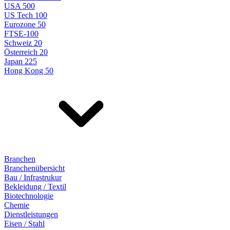
USA 500
US Tech 100
Eurozone 50
FTSE-100
Schweiz 20
Österreich 20
Japan 225
Hong Kong 50
Branchen
Branchenübersicht
Bau / Infrastrukur
Bekleidung / Textil
Biotechnologie
Chemie
Dienstleistungen
Eisen / Stahl