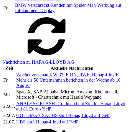
BMW verschreckt Kunden mit Spider-Man-Werbung auf
Fr
Infotainment-Display
Nachrichten zu HAPAG-LLOYD AG
Zeit
Aktuelle Nachrichten
Wochenvorschau KW 33: E.ON, RWE, Hapag-Lloyd:
Fr
Mehr als 50 Unternehmen berichten in der Woche ab 10.
August
SpaceX, SAP, Alibaba, Micron, Amazon, Rheinmetall,
Mo
Microsoft - Charttechnik mit Harald Weygand
ANALYSE-FLASH: Goldman hebt Ziel für Hapag-Lloyd
22.07.
auf 81 Euro - 'Sell'
22.07.
GOLDMAN SACHS stuft Hapag-Lloyd auf 'Sell'
21.07.
UBS stuft Hapag-Lloyd auf 'Sell'