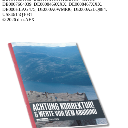
DE0007664039, DE0008469XXX, DE0008467XXX,
DE000HLAG475, DE000A0WMPJ6, DE000A2LQ884,
US84615Q1031
© 2026 dpa-AFX