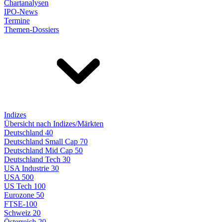
Chartanalysen
IPO-News
Termine
Themen-Dossiers
Indizes
Übersicht nach Indizes/Märkten
Deutschland 40
Deutschland Small Cap 70
Deutschland Mid Cap 50
Deutschland Tech 30
USA Industrie 30
USA 500
US Tech 100
Eurozone 50
FTSE-100
Schweiz 20
Österreich 20