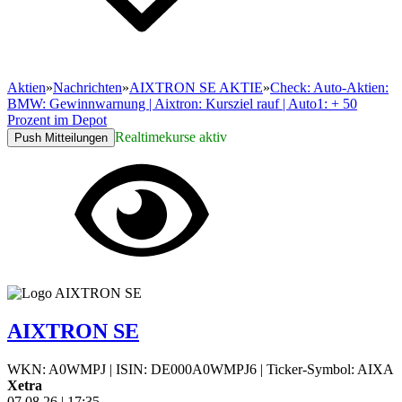
Aktien
»
Nachrichten
»
AIXTRON SE AKTIE
»
Check: Auto-Aktien:
BMW: Gewinnwarnung | Aixtron: Kursziel rauf | Auto1: + 50
Prozent im Depot
Realtimekurse aktiv
Push Mitteilungen
AIXTRON SE
WKN: A0WMPJ
|
ISIN: DE000A0WMPJ6
|
Ticker-Symbol: AIXA
Xetra
07.08.26
|
17:35