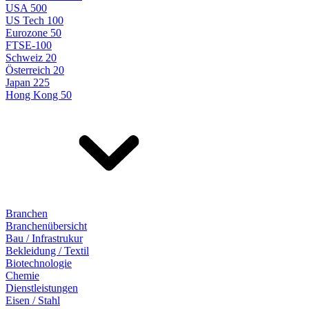
USA 500
US Tech 100
Eurozone 50
FTSE-100
Schweiz 20
Österreich 20
Japan 225
Hong Kong 50
Branchen
Branchenübersicht
Bau / Infrastrukur
Bekleidung / Textil
Biotechnologie
Chemie
Dienstleistungen
Eisen / Stahl