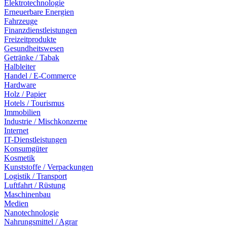
Elektrotechnologie
Erneuerbare Energien
Fahrzeuge
Finanzdienstleistungen
Freizeitprodukte
Gesundheitswesen
Getränke / Tabak
Halbleiter
Handel / E-Commerce
Hardware
Holz / Papier
Hotels / Tourismus
Immobilien
Industrie / Mischkonzerne
Internet
IT-Dienstleistungen
Konsumgüter
Kosmetik
Kunststoffe / Verpackungen
Logistik / Transport
Luftfahrt / Rüstung
Maschinenbau
Medien
Nanotechnologie
Nahrungsmittel / Agrar