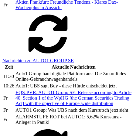
Aktien Frankfurt: Freundliche Tendenz - Klares Dax-
Fr
Wochenplus in Aussicht
Nachrichten zu AUTO1 GROUP SE
Zeit
Aktuelle Nachrichten
Auto1 Group baut digitale Plattform aus: Die Zukunft des
11:30
Online-Gebrauchtwagenhandels
10:26
Auto1: UBS sagt Buy - diese Hürde entscheidet jetzt
EQS-PVR: AUTO1 Group SE: Release according to Article
Fr
40, Section 1 of the WpHG [the German Securities Trading
Act] with the objective of Europe-wide distribution
Fr
AUTO1 Group: Was UBS nach dem Kursrutsch jetzt sieht
ALARMSTUFE ROT bei AUTO1: 5,62% Kurssturz -
Fr
Anleger in Panik!