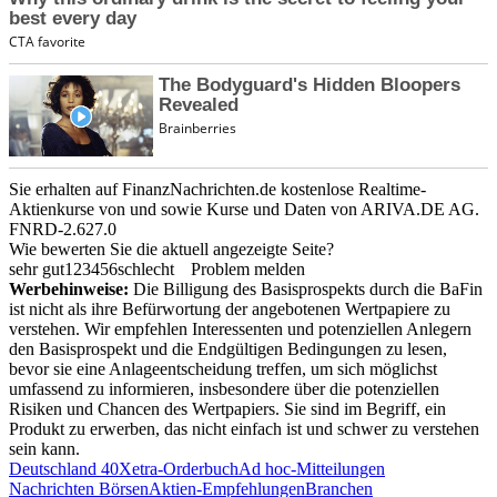
Sie erhalten auf FinanzNachrichten.de kostenlose Realtime-
Aktienkurse von
und
sowie Kurse und Daten von
ARIVA.DE AG
.
FNRD-2.627.0
Wie bewerten Sie die aktuell angezeigte Seite?
sehr gut
1
2
3
4
5
6
schlecht
Problem melden
Werbehinweise:
Die Billigung des Basisprospekts durch die BaFin
ist nicht als ihre Befürwortung der angebotenen Wertpapiere zu
verstehen. Wir empfehlen Interessenten und potenziellen Anlegern
den Basisprospekt und die Endgültigen Bedingungen zu lesen,
bevor sie eine Anlageentscheidung treffen, um sich möglichst
umfassend zu informieren, insbesondere über die potenziellen
Risiken und Chancen des Wertpapiers. Sie sind im Begriff, ein
Produkt zu erwerben, das nicht einfach ist und schwer zu verstehen
sein kann.
Deutschland 40
Xetra-Orderbuch
Ad hoc-Mitteilungen
Nachrichten Börsen
Aktien-Empfehlungen
Branchen