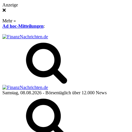
Anzeige
❌
Mehr »
Ad hoc-Mitteilungen
:
Samstag, 08.08.2026
- Börsentäglich über 12.000 News