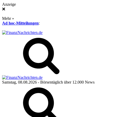
Anzeige
❌
Mehr »
Ad hoc-Mitteilungen
:
Samstag, 08.08.2026
- Börsentäglich über 12.000 News