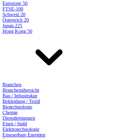
Eurozone 50
FTSE-100
Schweiz 20
Österreich 20
Japan 225
Hong Kong 50
Branchen
Branchenübersicht
Bau / Infrastrukur
Bekleidung / Textil
Biotechnologie
Chemie
Dienstleistungen
Eisen / Stahl
Elektrotechnologie
Erneuerbare Energien