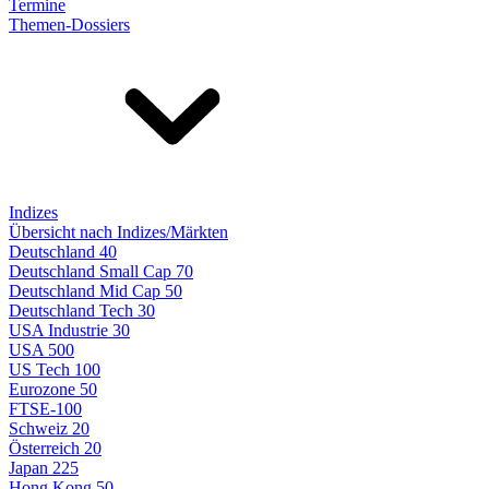
Termine
Themen-Dossiers
Indizes
Übersicht nach Indizes/Märkten
Deutschland 40
Deutschland Small Cap 70
Deutschland Mid Cap 50
Deutschland Tech 30
USA Industrie 30
USA 500
US Tech 100
Eurozone 50
FTSE-100
Schweiz 20
Österreich 20
Japan 225
Hong Kong 50