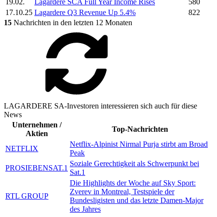
19.02.
Lagardere SCA
Full Year Income Rises
580
17.10.25
Lagardere
Q3 Revenue Up 5.4%
822
15
Nachrichten in den letzten 12 Monaten
LAGARDERE SA-Investoren interessieren sich auch für diese
News
Unternehmen /
Top-Nachrichten
Aktien
Netflix-Alpinist Nirmal Purja stirbt am Broad
NETFLIX
Peak
Soziale Gerechtigkeit als Schwerpunkt bei
PROSIEBENSAT.1
Sat.1
Die Highlights der Woche auf Sky Sport:
Zverev in Montreal, Testspiele der
RTL GROUP
Bundesligisten und das letzte Damen-Major
des Jahres