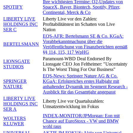
Ihre wichtigsten Termine: Q2-Updates von
SPOTIFY
SpaceX, Bayer, Biontech, Spotify, Pfizer,
Continental, Merck & Co
LIBERTY LIVE
Liberty Live vor den Zahlen:
HOLDINGS INC
Profitabilitätstest im Schatten von Live
SER C
Nation
EQS-AFR: Bertelsmann SE & Co. KGaA:
Vorabbekanntmachung über die
BERTELSMANN
Veröffentlichung von Finanzberichten gemäß
§§ 114, 115, 117 WpHG
Paramount-WBD Deal Endorsed By
LIONSGATE
Lionsgate CEO Jon Feltheimer: "Uncertainty
STUDIOS
Is The Worst Thing For Our Business"
EQS-News: Springer Nature AG & Co.
SPRINGER
KGaA: Erfolgreiches erstes Halbjahr mit
NATURE
anhaltender Dynamik im Segment Research -
Ausblick für das Gesamtjahr angepasst
LIBERTY LIVE
Liberty Live vor Quartalszahlen:
HOLDINGS INC
Umsatzentwicklung im Fokus
SER A
INDEX-MONITOR/JPMorgan: Eon mit
WOLTERS
Chance auf EuroStoxx - VW und BMW
KLUWER
wohl raus
UNIVERSAL
AKTIE IM FOKUS: Aktie von Universal