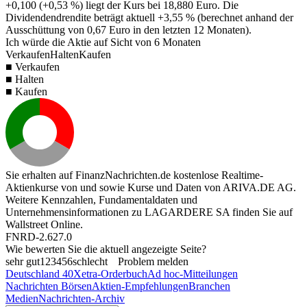
+0,100
(
+0,53 %
) liegt der Kurs bei
18,880
Euro. Die
Dividendendrendite beträgt aktuell
+3,55 %
(berechnet anhand der
Ausschüttung von
0,67
Euro in den letzten 12 Monaten).
Ich würde die Aktie auf Sicht von 6 Monaten
Verkaufen
Halten
Kaufen
■ Verkaufen
■ Halten
■ Kaufen
Sie erhalten auf FinanzNachrichten.de kostenlose Realtime-
Aktienkurse von
und
sowie Kurse und Daten von
ARIVA.DE AG
.
Weitere Kennzahlen, Fundamentaldaten und
Unternehmensinformationen zu LAGARDERE SA finden Sie auf
Wallstreet Online
.
FNRD-2.627.0
Wie bewerten Sie die aktuell angezeigte Seite?
sehr gut
1
2
3
4
5
6
schlecht
Problem melden
Deutschland 40
Xetra-Orderbuch
Ad hoc-Mitteilungen
Nachrichten Börsen
Aktien-Empfehlungen
Branchen
Medien
Nachrichten-Archiv