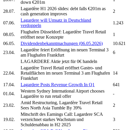
down €201m
Lagardère
H1 2026 slides: debt falls €201m as
28.07.
2
cash generation improves
Lagardere
will Umsatz in Deutschland
07.06.
1.243
verdoppeln
Flughafen Düsseldorf:
Lagardère
Travel Retail
08.05.
1
eröffnet neue Konzepte
06.05.
Dividendenbekanntmachungen (06.05.2026)
10.621
Lagardère
feiert Eröffnung im neuen Terminal 3
23.04.
6
am Flughafen Frankfurt
LAGARDERE
Aktie jetzt für 0€ handeln
Lagardère
Travel Retail eröffnet Gastro- und
22.04.
Retailflächen im neuen Terminal 3 am Flughafen
14
Frankfurt
17.04.
Lagardere
Posts Revenue Growth In Q1
641
Western Sydney International Airport chooses
01.04.
-
Lagardère
to run retail offer
Amid Restructuring,
Lagardère
Travel Retail
23.02.
2
Sees North Asia Tumble By 39%
Mitschrift des Earnings Call:
Lagardere SCA
19.02.
verzeichnet starkes Wachstum und
3
Schuldenabbau in H2 2025