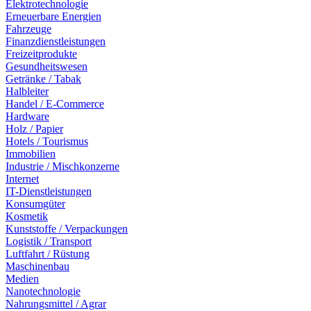
Elektrotechnologie
Erneuerbare Energien
Fahrzeuge
Finanzdienstleistungen
Freizeitprodukte
Gesundheitswesen
Getränke / Tabak
Halbleiter
Handel / E-Commerce
Hardware
Holz / Papier
Hotels / Tourismus
Immobilien
Industrie / Mischkonzerne
Internet
IT-Dienstleistungen
Konsumgüter
Kosmetik
Kunststoffe / Verpackungen
Logistik / Transport
Luftfahrt / Rüstung
Maschinenbau
Medien
Nanotechnologie
Nahrungsmittel / Agrar