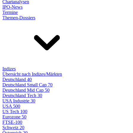
Chartanalysen
IPO-News
Termine
Themen-Dossiers
Indizes
Übersicht nach Indizes/Märkten
Deutschland 40
Deutschland Small Cap 70
Deutschland Mid Cap 50
Deutschland Tech 30
USA Industrie 30
USA 500
US Tech 100
Eurozone 50
FTSE-100
Schweiz 20
Österreich 20