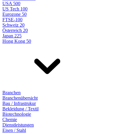
USA 500
US Tech 100
Eurozone 50
FTSE-100
Schweiz 20
Österreich 20
Japan 225
Hong Kong 50
Branchen
Branchenübersicht
Bau / Infrastrukur
Bekleidung / Textil
Biotechnologie
Chemie
Dienstleistungen
Eisen / Stahl