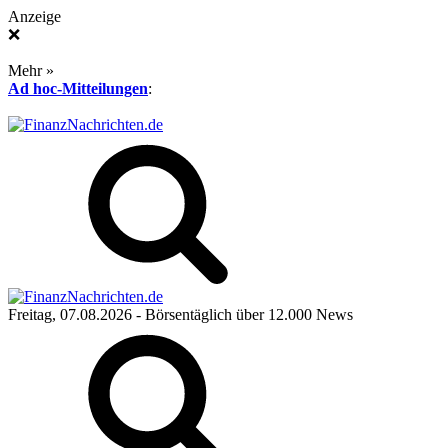
Anzeige
❌
Mehr »
Ad hoc-Mitteilungen
:
Freitag, 07.08.2026
- Börsentäglich über 12.000 News