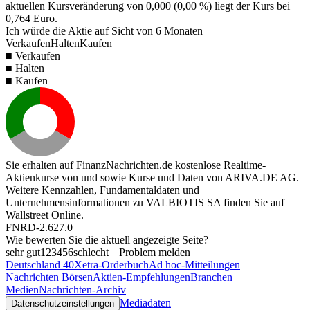
aktuellen Kursveränderung von
0,000
(
0,00 %
) liegt der Kurs bei
0,764
Euro.
Ich würde die Aktie auf Sicht von 6 Monaten
Verkaufen
Halten
Kaufen
■ Verkaufen
■ Halten
■ Kaufen
Sie erhalten auf FinanzNachrichten.de kostenlose Realtime-
Aktienkurse von
und
sowie Kurse und Daten von
ARIVA.DE AG
.
Weitere Kennzahlen, Fundamentaldaten und
Unternehmensinformationen zu VALBIOTIS SA finden Sie auf
Wallstreet Online
.
FNRD-2.627.0
Wie bewerten Sie die aktuell angezeigte Seite?
sehr gut
1
2
3
4
5
6
schlecht
Problem melden
Deutschland 40
Xetra-Orderbuch
Ad hoc-Mitteilungen
Nachrichten Börsen
Aktien-Empfehlungen
Branchen
Medien
Nachrichten-Archiv
Mediadaten
Datenschutzeinstellungen