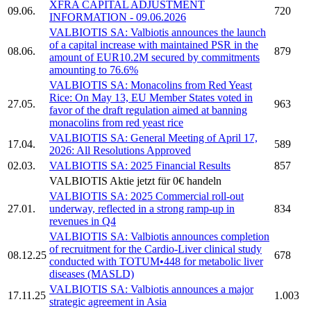
XFRA CAPITAL ADJUSTMENT
09.06.
720
INFORMATION - 09.06.2026
VALBIOTIS SA:
Valbiotis
announces the launch
of a capital increase with maintained PSR in the
08.06.
879
amount of EUR10.2M secured by commitments
amounting to 76.6%
VALBIOTIS SA:
Monacolins from Red Yeast
Rice: On May 13, EU Member States voted in
27.05.
963
favor of the draft regulation aimed at banning
monacolins from red yeast rice
VALBIOTIS SA:
General Meeting of April 17,
17.04.
589
2026: All Resolutions Approved
02.03.
VALBIOTIS SA:
2025 Financial Results
857
VALBIOTIS
Aktie jetzt für 0€ handeln
VALBIOTIS SA:
2025 Commercial roll-out
27.01.
underway, reflected in a strong ramp-up in
834
revenues in Q4
VALBIOTIS SA:
Valbiotis
announces completion
of recruitment for the Cardio-Liver clinical study
08.12.25
678
conducted with TOTUM•448 for metabolic liver
diseases (MASLD)
VALBIOTIS SA:
Valbiotis
announces a major
17.11.25
1.003
strategic agreement in Asia