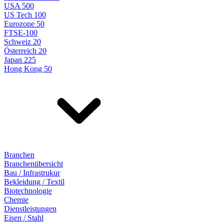
USA 500
US Tech 100
Eurozone 50
FTSE-100
Schweiz 20
Österreich 20
Japan 225
Hong Kong 50
Branchen
Branchenübersicht
Bau / Infrastrukur
Bekleidung / Textil
Biotechnologie
Chemie
Dienstleistungen
Eisen / Stahl