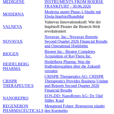
MEDIGENE
INSTRUMENTS FROM BOERSE
FRANKFURT - 30.06.2026
Moderna startet Phase-1-Studie mit
MODERNA
Ebola-Impfstoffkandidat
Valnevas Innovationskraft: Wie der
VALNEVA
Impfstoff-Pionier die Biotech-Welt
revolutioniert
Novavax, Inc.: Novavax Reports
NOVAVAX
Second Quarter 2026 Financial Results
and Operational Highlights
Biogen Inc.: Biogen Completes
BIOGEN
Acquisition of RayThera Inc.
Heidelberg Pharma: Was die
HEIDELBERG
Halbjahreszahlen über die Zukunft
PHARMA
verraten
CRISPR Therapeutics AG: CRISPR
CRISPR
Therapeutics Provides Business Update
THERAPEUTICS
and Reports Second Quarter 2026
Financial Results
EQS-DD: NanoRepro AG: Dr. Olaf
NANOREPRO
Stiller, Kauf
REGENERON
Megatrend Folger: Regeneron zündet
PHARMACEUTICALS
den Kursturbo