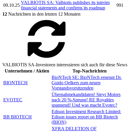
VALBIOTIS SA:
Valbiotis
publishes its interim
09.10.25
991
financial statements and confirms its roadmap
12
Nachrichten in den letzten 12 Monaten
VALBIOTIS SA-Investoren interessieren sich auch für diese News
Unternehmen / Aktien
Top-Nachrichten
BioNTech SE: BioNTech ernennt Dr.
BIONTECH
Guido Oelkers zum neuen
Vorstandsvorsitzenden
Übernahmekandidaten! Steyr Motors
EVOTEC
nach 20 %-Sprung! RE Royalties
spannend! Und was macht Evotec?
Edison Investment Research Limited:
BB BIOTECH
Edison issues report on BB Biotech
(BION)
XFRA DELETION OF