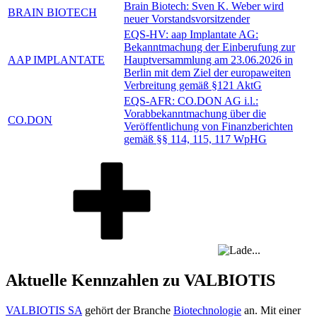
Brain Biotech: Sven K. Weber wird
BRAIN BIOTECH
neuer Vorstandsvorsitzender
EQS-HV: aap Implantate AG:
Bekanntmachung der Einberufung zur
AAP IMPLANTATE
Hauptversammlung am 23.06.2026 in
Berlin mit dem Ziel der europaweiten
Verbreitung gemäß §121 AktG
EQS-AFR: CO.DON AG i.l.:
Vorabbekanntmachung über die
CO.DON
Veröffentlichung von Finanzberichten
gemäß §§ 114, 115, 117 WpHG
Aktuelle Kennzahlen zu VALBIOTIS
VALBIOTIS SA
gehört der Branche
Biotechnologie
an. Mit einer