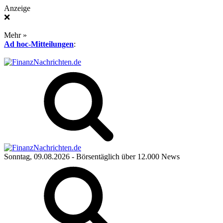
Anzeige
❌
Mehr »
Ad hoc-Mitteilungen
:
Sonntag, 09.08.2026
- Börsentäglich über 12.000 News