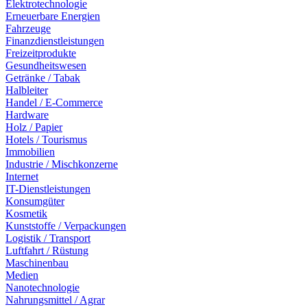
Elektrotechnologie
Erneuerbare Energien
Fahrzeuge
Finanzdienstleistungen
Freizeitprodukte
Gesundheitswesen
Getränke / Tabak
Halbleiter
Handel / E-Commerce
Hardware
Holz / Papier
Hotels / Tourismus
Immobilien
Industrie / Mischkonzerne
Internet
IT-Dienstleistungen
Konsumgüter
Kosmetik
Kunststoffe / Verpackungen
Logistik / Transport
Luftfahrt / Rüstung
Maschinenbau
Medien
Nanotechnologie
Nahrungsmittel / Agrar