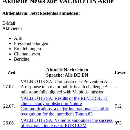
Aktuelle News zur VALBIOTIS Aktie
Aktienalarm. Jetzt kostenlos anmelden!
E-Mail
Aktivieren
Alle
Pressemitteilungen
Empfehlungen
Chartanalysen
Berichte
Aktuelle Nachrichten
Zeit
Leser
Sprache:
Alle
DE
EN
VALBIOTIS SA:
Cardiovascular Prevention Act:
27.07.
A response to a major public health challenge A
-
milestone fully aligned with
Valbiotis'
mission
VALBIOTIS SA:
Results of the REVERSE-IT
clinical study published in Nature
22.07.
712
Communications, a major international scientific
recognition for the ingredient Totum.63
VALBIOTIS SA:
Valbiotis
announces the success
26.06.
973
of its capital increase of EUR10.2M