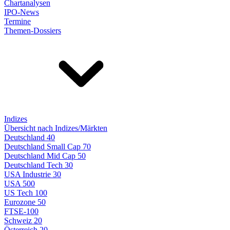
Chartanalysen
IPO-News
Termine
Themen-Dossiers
Indizes
Übersicht nach Indizes/Märkten
Deutschland 40
Deutschland Small Cap 70
Deutschland Mid Cap 50
Deutschland Tech 30
USA Industrie 30
USA 500
US Tech 100
Eurozone 50
FTSE-100
Schweiz 20
Österreich 20