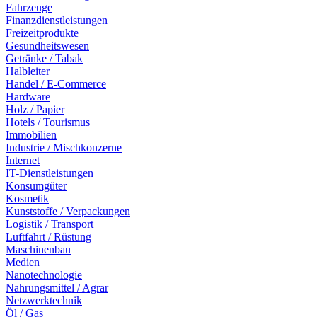
Fahrzeuge
Finanzdienstleistungen
Freizeitprodukte
Gesundheitswesen
Getränke / Tabak
Halbleiter
Handel / E-Commerce
Hardware
Holz / Papier
Hotels / Tourismus
Immobilien
Industrie / Mischkonzerne
Internet
IT-Dienstleistungen
Konsumgüter
Kosmetik
Kunststoffe / Verpackungen
Logistik / Transport
Luftfahrt / Rüstung
Maschinenbau
Medien
Nanotechnologie
Nahrungsmittel / Agrar
Netzwerktechnik
Öl / Gas