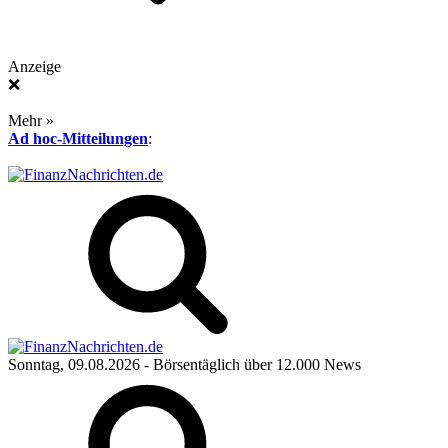
Anzeige
❌
Mehr »
Ad hoc-Mitteilungen
:
Sonntag, 09.08.2026
- Börsentäglich über 12.000 News