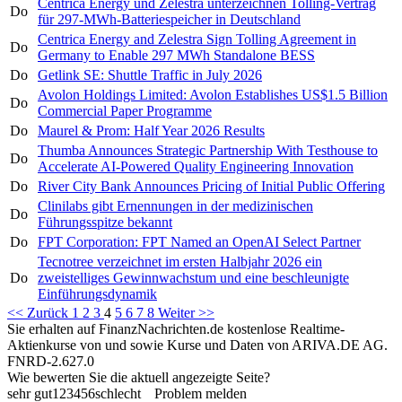
Centrica Energy und Zelestra unterzeichnen Tolling-Vertrag
Do
für 297-MWh-Batteriespeicher in Deutschland
Centrica Energy and Zelestra Sign Tolling Agreement in
Do
Germany to Enable 297 MWh Standalone BESS
Do
Getlink SE: Shuttle Traffic in July 2026
Avolon Holdings Limited: Avolon Establishes US$1.5 Billion
Do
Commercial Paper Programme
Do
Maurel & Prom: Half Year 2026 Results
Thumba Announces Strategic Partnership With Testhouse to
Do
Accelerate AI-Powered Quality Engineering Innovation
Do
River City Bank Announces Pricing of Initial Public Offering
Clinilabs gibt Ernennungen in der medizinischen
Do
Führungsspitze bekannt
Do
FPT Corporation: FPT Named an OpenAI Select Partner
Tecnotree verzeichnet im ersten Halbjahr 2026 ein
Do
zweistelliges Gewinnwachstum und eine beschleunigte
Einführungsdynamik
<< Zurück
1
2
3
4
5
6
7
8
Weiter >>
Sie erhalten auf FinanzNachrichten.de kostenlose Realtime-
Aktienkurse von
und
sowie Kurse und Daten von
ARIVA.DE AG
.
FNRD-2.627.0
Wie bewerten Sie die aktuell angezeigte Seite?
sehr gut
1
2
3
4
5
6
schlecht
Problem melden