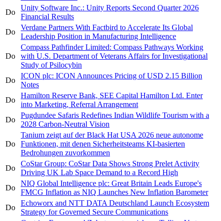
Unity Software Inc.: Unity Reports Second Quarter 2026
Do
Financial Results
Verdane Partners With Factbird to Accelerate Its Global
Do
Leadership Position in Manufacturing Intelligence
Compass Pathfinder Limited: Compass Pathways Working
Do
with U.S. Department of Veterans Affairs for Investigational
Study of Psilocybin
ICON plc: ICON Announces Pricing of USD 2.15 Billion
Do
Notes
Hamilton Reserve Bank, SEE Capital Hamilton Ltd. Enter
Do
into Marketing, Referral Arrangement
Pugdundee Safaris Redefines Indian Wildlife Tourism with a
Do
2028 Carbon-Neutral Vision
Tanium zeigt auf der Black Hat USA 2026 neue autonome
Do
Funktionen, mit denen Sicherheitsteams KI-basierten
Bedrohungen zuvorkommen
CoStar Group: CoStar Data Shows Strong Prelet Activity
Do
Driving UK Lab Space Demand to a Record High
NIQ Global Intelligence plc: Great Britain Leads Europe's
Do
FMCG Inflation as NIQ Launches New Inflation Barometer
Echoworx and NTT DATA Deutschland Launch Ecosystem
Do
Strategy for Governed Secure Communications