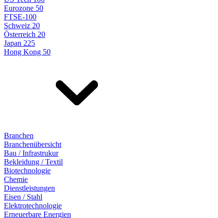
Eurozone 50
FTSE-100
Schweiz 20
Österreich 20
Japan 225
Hong Kong 50
Branchen
Branchenübersicht
Bau / Infrastrukur
Bekleidung / Textil
Biotechnologie
Chemie
Dienstleistungen
Eisen / Stahl
Elektrotechnologie
Erneuerbare Energien