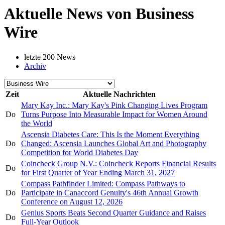
Aktuelle News von Business
Wire
letzte 200 News
Archiv
Zeit
Aktuelle Nachrichten
Mary Kay Inc.: Mary Kay's Pink Changing Lives Program
Do
Turns Purpose Into Measurable Impact for Women Around
the World
Ascensia Diabetes Care: This Is the Moment Everything
Do
Changed: Ascensia Launches Global Art and Photography
Competition for World Diabetes Day
Coincheck Group N.V.: Coincheck Reports Financial Results
Do
for First Quarter of Year Ending March 31, 2027
Compass Pathfinder Limited: Compass Pathways to
Do
Participate in Canaccord Genuity's 46th Annual Growth
Conference on August 12, 2026
Genius Sports Beats Second Quarter Guidance and Raises
Do
Full-Year Outlook