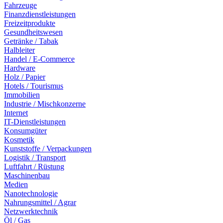
Fahrzeuge
Finanzdienstleistungen
Freizeitprodukte
Gesundheitswesen
Getränke / Tabak
Halbleiter
Handel / E-Commerce
Hardware
Holz / Papier
Hotels / Tourismus
Immobilien
Industrie / Mischkonzerne
Internet
IT-Dienstleistungen
Konsumgüter
Kosmetik
Kunststoffe / Verpackungen
Logistik / Transport
Luftfahrt / Rüstung
Maschinenbau
Medien
Nanotechnologie
Nahrungsmittel / Agrar
Netzwerktechnik
Öl / Gas