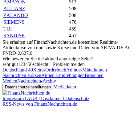
AMAZON
513
ALLIANZ
508
ZALANDO
508
SIEMENS
476
TUI
459
SANDISK
451
Sie erhalten auf FinanzNachrichten.de kostenlose Realtime-
Aktienkurse von
und
sowie Kurse und Daten von
ARIVA.DE AG
.
FNRD-2.627.0
Wie bewerten Sie die aktuell angezeigte Seite?
sehr gut
1
2
3
4
5
6
schlecht
Problem melden
Deutschland 40
Xetra-Orderbuch
Ad hoc-Mitteilungen
Nachrichten Börsen
Aktien-Empfehlungen
Branchen
Medien
Nachrichten-Archiv
Mediadaten
Datenschutzeinstellungen
Impressum | AGB | Disclaimer | Datenschutz
RSS-News von FinanzNachrichten.de