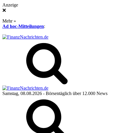
Anzeige
❌
Mehr »
Ad hoc-Mitteilungen
:
Samstag, 08.08.2026
- Börsentäglich über 12.000 News