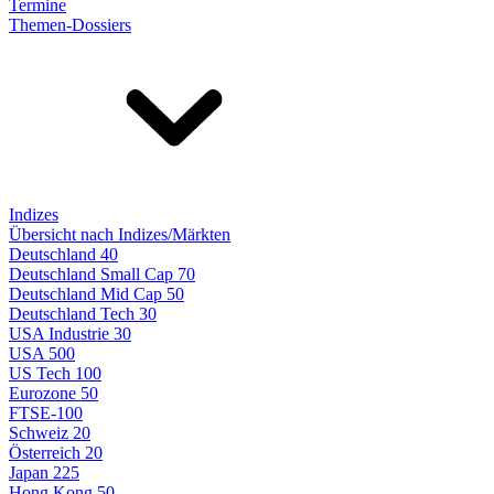
Termine
Themen-Dossiers
Indizes
Übersicht nach Indizes/Märkten
Deutschland 40
Deutschland Small Cap 70
Deutschland Mid Cap 50
Deutschland Tech 30
USA Industrie 30
USA 500
US Tech 100
Eurozone 50
FTSE-100
Schweiz 20
Österreich 20
Japan 225
Hong Kong 50