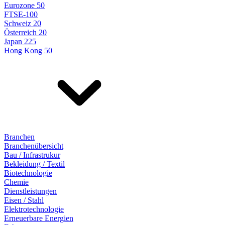
Eurozone 50
FTSE-100
Schweiz 20
Österreich 20
Japan 225
Hong Kong 50
Branchen
Branchenübersicht
Bau / Infrastrukur
Bekleidung / Textil
Biotechnologie
Chemie
Dienstleistungen
Eisen / Stahl
Elektrotechnologie
Erneuerbare Energien