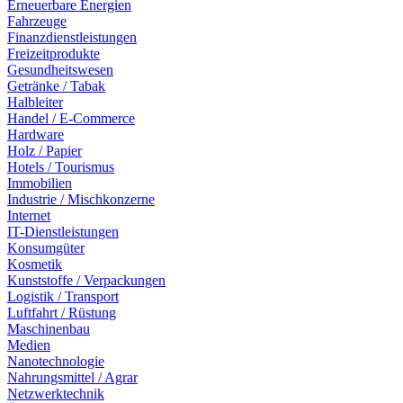
Erneuerbare Energien
Fahrzeuge
Finanzdienstleistungen
Freizeitprodukte
Gesundheitswesen
Getränke / Tabak
Halbleiter
Handel / E-Commerce
Hardware
Holz / Papier
Hotels / Tourismus
Immobilien
Industrie / Mischkonzerne
Internet
IT-Dienstleistungen
Konsumgüter
Kosmetik
Kunststoffe / Verpackungen
Logistik / Transport
Luftfahrt / Rüstung
Maschinenbau
Medien
Nanotechnologie
Nahrungsmittel / Agrar
Netzwerktechnik