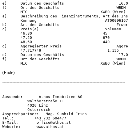
e)      Datum des Geschäfts                        16.0
f)      Ort des Geschäfts                         WBDM 
        MIC                                XWBO (Wien) 

a)      Beschreibung des Finanzinstruments, Art des Ins
        Kennung                              AT00006167
b)      Art des Geschäfts                         Erwer
c)      Preis(e)                             Volumen 

        46,80                               45 

        47,20                               670 

        48,60                               440 

d)      Aggregierter Preis                        Aggre
        47,717749                             1.155 

e)      Datum des Geschäfts                        17.0
f)      Ort des Geschäfts                         WBDM 
(Ende)
--------------------------------------------------------------------------------------
---------------------------------
Aussender:      Athos Immobilien AG 

           Waltherstraße 11 

           4020 Linz 

           Österreich 

Ansprechpartner:   Mag. Sunhild Fries 

Tel.:         +43 732 604477 

E-Mail:        office@athos.at 

Website:       www.athos.at 
