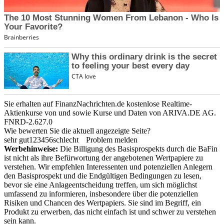
Sie erhalten auf FinanzNachrichten.de kostenlose Realtime-
Aktienkurse von
und
sowie Kurse und Daten von
ARIVA.DE AG
.
FNRD-2.627.0
Wie bewerten Sie die aktuell angezeigte Seite?
sehr gut
1
2
3
4
5
6
schlecht
Problem melden
Werbehinweise:
Die Billigung des Basisprospekts durch die BaFin
ist nicht als ihre Befürwortung der angebotenen Wertpapiere zu
verstehen. Wir empfehlen Interessenten und potenziellen Anlegern
den Basisprospekt und die Endgültigen Bedingungen zu lesen,
bevor sie eine Anlageentscheidung treffen, um sich möglichst
umfassend zu informieren, insbesondere über die potenziellen
Risiken und Chancen des Wertpapiers. Sie sind im Begriff, ein
Produkt zu erwerben, das nicht einfach ist und schwer zu verstehen
sein kann.