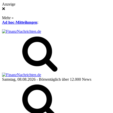
Anzeige
❌
Mehr »
Ad hoc-Mitteilungen
:
Samstag, 08.08.2026
- Börsentäglich über 12.000 News