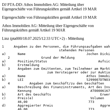
DJ PTA-DD: Athos Immobilien AG: Mitteilung über
Eigengeschäfte von Führungskräften gemäß Artikel 19 MAR
Eigengeschäfte von Führungskräften gemäß Artikel 19 MAR
Athos Immobilien AG: Mitteilung über Eigengeschäfte von
Führungskräften gemäß Artikel 19 MAR
Linz (pta000/18.07.2025/12:33 UTC+2) - Mitteilung
1     Angaben zu den Personen, die Führungsaufgaben wah
                             stehenden Personen 

a)      Name                               Jochen Dicki
   2                Grund der Meldung                  
a)      Position/Status                          Aufsic
b)      Erstmeldung                              

   3    Angaben zum Emittenten, zum Teilnehmer am Markt
                       zum Versteigerer oder zur Auktio
a)      Name                               Athos Immobi
b)      LEI                                5299007DTNO3
   4          Angaben zum Geschäft/zu den Geschäften   
a)      Beschreibung des Finanzinstruments, Art des Ins
        Kennung                              AT00006167
b)      Art des Geschäfts                         Erwer
c)      Preis(e)                             Volumen 

        46,00                               773 

d)      Aggregierter Preis                        Aggre
        46,00                               773 
