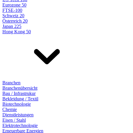
Eurozone 50
FTSE-100
Schweiz 20
Österreich 20
Japan 225
Hong Kong 50
Branchen
Branchenübersicht
Bau / Infrastrukur
Bekleidung / Textil
Biotechnologie
Chemie
Dienstleistungen
Eisen / Stahl
Elektrotechnologie
Erneuerbare Energien