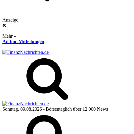
Anzeige
❌
Mehr »
Ad hoc-Mitteilungen
:
Sonntag, 09.08.2026
- Börsentäglich über 12.000 News