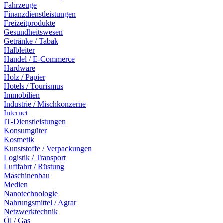
Fahrzeuge
Finanzdienstleistungen
Freizeitprodukte
Gesundheitswesen
Getränke / Tabak
Halbleiter
Handel / E-Commerce
Hardware
Holz / Papier
Hotels / Tourismus
Immobilien
Industrie / Mischkonzerne
Internet
IT-Dienstleistungen
Konsumgüter
Kosmetik
Kunststoffe / Verpackungen
Logistik / Transport
Luftfahrt / Rüstung
Maschinenbau
Medien
Nanotechnologie
Nahrungsmittel / Agrar
Netzwerktechnik
Öl / Gas