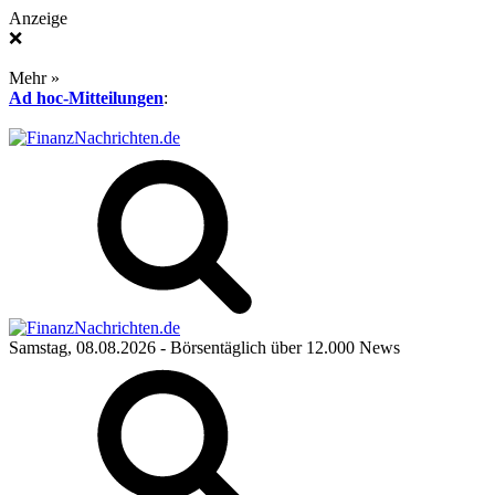
Anzeige
❌
Mehr »
Ad hoc-Mitteilungen
:
Samstag, 08.08.2026
- Börsentäglich über 12.000 News