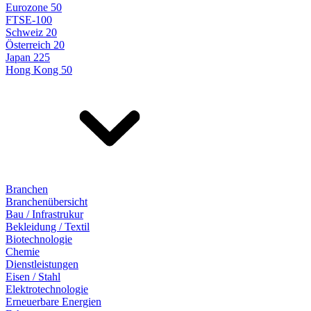
Eurozone 50
FTSE-100
Schweiz 20
Österreich 20
Japan 225
Hong Kong 50
Branchen
Branchenübersicht
Bau / Infrastrukur
Bekleidung / Textil
Biotechnologie
Chemie
Dienstleistungen
Eisen / Stahl
Elektrotechnologie
Erneuerbare Energien