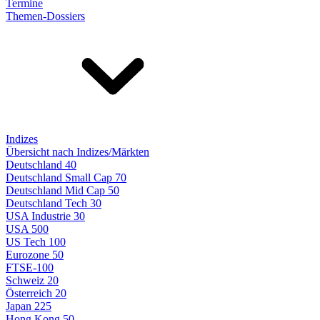
Termine
Themen-Dossiers
Indizes
Übersicht nach Indizes/Märkten
Deutschland 40
Deutschland Small Cap 70
Deutschland Mid Cap 50
Deutschland Tech 30
USA Industrie 30
USA 500
US Tech 100
Eurozone 50
FTSE-100
Schweiz 20
Österreich 20
Japan 225
Hong Kong 50