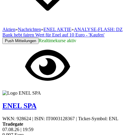
Aktien
»
Nachrichten
»
ENEL AKTIE
»
ANALYSE-FLASH: DZ
Bank hebt fairen Wert für Enel auf 10 Euro - 'Kaufen'
Realtimekurse aktiv
Push Mitteilungen
ENEL SPA
WKN: 928624
|
ISIN: IT0003128367
|
Ticker-Symbol: ENL
Tradegate
07.08.26
|
19:59
9,997
Euro