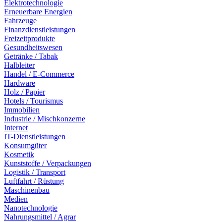
Elektrotechnologie
Erneuerbare Energien
Fahrzeuge
Finanzdienstleistungen
Freizeitprodukte
Gesundheitswesen
Getränke / Tabak
Halbleiter
Handel / E-Commerce
Hardware
Holz / Papier
Hotels / Tourismus
Immobilien
Industrie / Mischkonzerne
Internet
IT-Dienstleistungen
Konsumgüter
Kosmetik
Kunststoffe / Verpackungen
Logistik / Transport
Luftfahrt / Rüstung
Maschinenbau
Medien
Nanotechnologie
Nahrungsmittel / Agrar