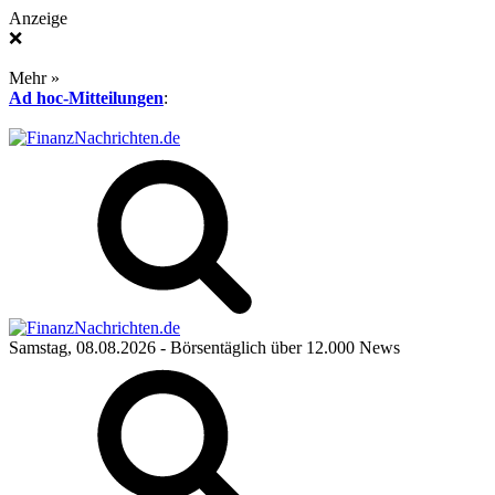
Anzeige
❌
Mehr »
Ad hoc-Mitteilungen
:
Samstag, 08.08.2026
- Börsentäglich über 12.000 News