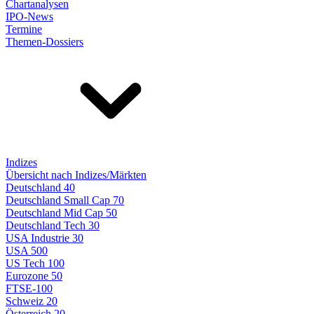
Chartanalysen
IPO-News
Termine
Themen-Dossiers
Indizes
Übersicht nach Indizes/Märkten
Deutschland 40
Deutschland Small Cap 70
Deutschland Mid Cap 50
Deutschland Tech 30
USA Industrie 30
USA 500
US Tech 100
Eurozone 50
FTSE-100
Schweiz 20
Österreich 20