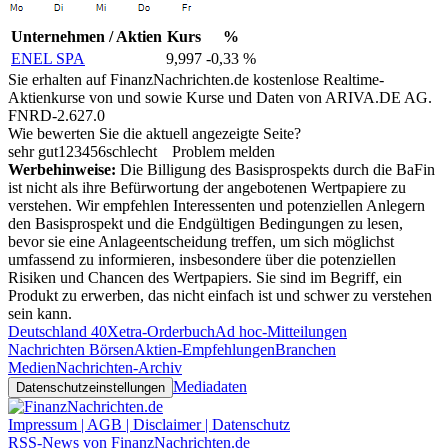
Unternehmen / Aktien
Kurs
%
ENEL SPA
9,997
-0,33 %
Sie erhalten auf FinanzNachrichten.de kostenlose Realtime-
Aktienkurse von
und
sowie Kurse und Daten von
ARIVA.DE AG
.
FNRD-2.627.0
Wie bewerten Sie die aktuell angezeigte Seite?
sehr gut
1
2
3
4
5
6
schlecht
Problem melden
Werbehinweise:
Die Billigung des Basisprospekts durch die BaFin
ist nicht als ihre Befürwortung der angebotenen Wertpapiere zu
verstehen. Wir empfehlen Interessenten und potenziellen Anlegern
den Basisprospekt und die Endgültigen Bedingungen zu lesen,
bevor sie eine Anlageentscheidung treffen, um sich möglichst
umfassend zu informieren, insbesondere über die potenziellen
Risiken und Chancen des Wertpapiers. Sie sind im Begriff, ein
Produkt zu erwerben, das nicht einfach ist und schwer zu verstehen
sein kann.
Deutschland 40
Xetra-Orderbuch
Ad hoc-Mitteilungen
Nachrichten Börsen
Aktien-Empfehlungen
Branchen
Medien
Nachrichten-Archiv
Mediadaten
Datenschutzeinstellungen
Impressum | AGB | Disclaimer | Datenschutz
RSS-News von FinanzNachrichten.de