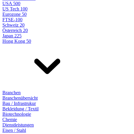
USA 500
US Tech 100
Eurozone 50
FTSE-100
Schweiz 20
Österreich 20
Japan 225
Hong Kong 50
Branchen
Branchenübersicht
Bau / Infrastrukur
Bekleidung / Textil
Biotechnologie
Chemie
Dienstleistungen
Eisen / Stahl