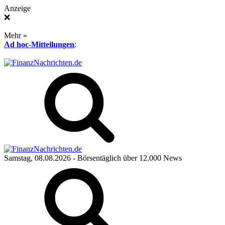
Anzeige
❌
Mehr »
Ad hoc-Mitteilungen
:
Samstag, 08.08.2026
- Börsentäglich über 12.000 News