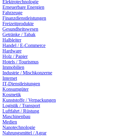
Elektrotechnologie
Erneuerbare Energien
Fahrzeuge
Finanzdienstleistungen
Freizeitprodukte
Gesundheitswesen
Getränke / Tabak
Halbleiter
Handel / E-Commerce
Hardware
Holz / Papier
Hotels / Tourismus
Immobilien
Industrie / Mischkonzerne
Internet
IT-Dienstleistungen
Konsumgüter
Kosmetik
Kunststoffe / Verpackungen
Logistik / Transport
Luftfahrt / Rüstung
Maschinenbau
Medien
Nanotechnologie
Nahrungsmittel / Agrar