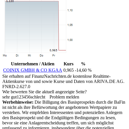
Unternehmen / Aktien
Kurs
%
COINIX GMBH & CO KGAA
0,965
-14,60 %
Sie erhalten auf FinanzNachrichten.de kostenlose Realtime-
Aktienkurse von
und
sowie Kurse und Daten von
ARIVA.DE AG
.
FNRD-2.627.0
Wie bewerten Sie die aktuell angezeigte Seite?
sehr gut
1
2
3
4
5
6
schlecht
Problem melden
Werbehinweise:
Die Billigung des Basisprospekts durch die BaFin
ist nicht als ihre Befürwortung der angebotenen Wertpapiere zu
verstehen. Wir empfehlen Interessenten und potenziellen Anlegern
den Basisprospekt und die Endgültigen Bedingungen zu lesen,
bevor sie eine Anlageentscheidung treffen, um sich möglichst
umfassend zu informieren, insbesondere über die potenziellen