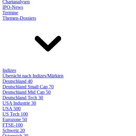
Chartanalysen
IPO-News
Termine
Themen-Dossiers
Indizes
Übersicht nach Indizes/Märkten
Deutschland 40
Deutschland Small Cap 70
Deutschland Mid Cap 50
Deutschland Tech 30
USA Industrie 30
USA 500
US Tech 100
Eurozone 50
FTSE-100
Schweiz 20
Österreich 20