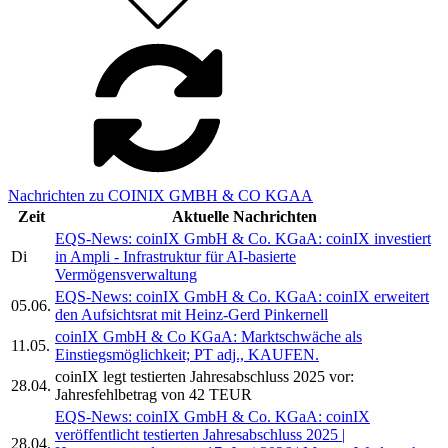
Nachrichten zu COINIX GMBH & CO KGAA
Zeit
Aktuelle Nachrichten
EQS-News: coinIX GmbH & Co. KGaA: coinIX investiert
Di
in Ampli - Infrastruktur für AI-basierte
Vermögensverwaltung
EQS-News: coinIX GmbH & Co. KGaA: coinIX erweitert
05.06.
den Aufsichtsrat mit Heinz-Gerd Pinkernell
coinIX GmbH & Co KGaA: Marktschwäche als
11.05.
Einstiegsmöglichkeit; PT adj., KAUFEN.
coinIX legt testierten Jahresabschluss 2025 vor:
28.04.
Jahresfehlbetrag von 42 TEUR
EQS-News: coinIX GmbH & Co. KGaA: coinIX
veröffentlicht testierten Jahresabschluss 2025 |
28.04.