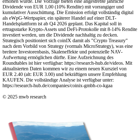
erhöhen würde. Die Vorzüge bieten eine angestrebte jährliche
Dividende von EUR 1,00 (10% Rendite) mit vorrangiger und
kumulativer Ausschüttung. Die Emission erfolgt vollständig digital
als eWpG-Wertpapier, ein späterer Handel auf einer DLT-
Handelsplattform ist ab Q4 2026 geplant. Das Kapital soll in
ertragsstarke Krypto-Assets und DeFi-Protokolle mit 8-14% Rendite
investiert werden, um die Dividende nachhaltig zu decken.
Strategisch positioniert sich coinIX damit als "Crypto Treasury"
nach dem Vorbild von Strategy (vormals MicroStrategy), was eine
breitere Investorenbasis, Skaleneffekte und potenzielle NAV-
Aufwertung ermöglichen dürfte. Eine Aufzeichnung des
Roundtables ist hier verfügbar: https://research-hub.de/videos. Mit
aktualisierten Daten kommen wir zu einem neuen Kursziel von
EUR 2.40 (alt: EUR 3.00) und bekräftigen unsere Empfehlung
KAUFEN. Die vollständige Analyse ist verfügbar unter:
https://research-hub.de/companies/coinix-gmbh-co-kgaa
© 2025
mwb research