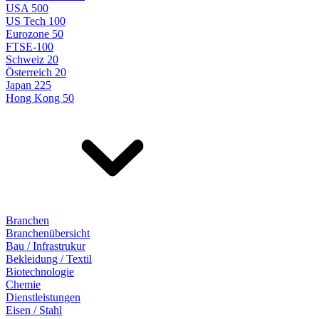
USA 500
US Tech 100
Eurozone 50
FTSE-100
Schweiz 20
Österreich 20
Japan 225
Hong Kong 50
Branchen
Branchenübersicht
Bau / Infrastrukur
Bekleidung / Textil
Biotechnologie
Chemie
Dienstleistungen
Eisen / Stahl