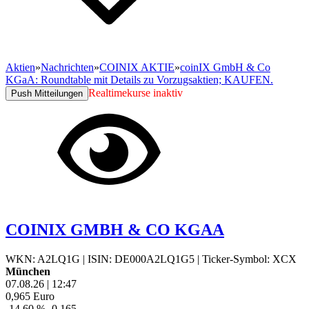
Aktien
»
Nachrichten
»
COINIX AKTIE
»
coinIX GmbH & Co
KGaA: Roundtable mit Details zu Vorzugsaktien; KAUFEN.
Realtimekurse inaktiv
Push Mitteilungen
COINIX GMBH & CO KGAA
WKN: A2LQ1G
|
ISIN: DE000A2LQ1G5
|
Ticker-Symbol: XCX
München
07.08.26
|
12:47
0,965
Euro
-14,60 %
-0,165