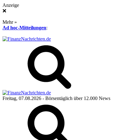
Anzeige
❌
Mehr »
Ad hoc-Mitteilungen
:
Freitag, 07.08.2026
- Börsentäglich über 12.000 News