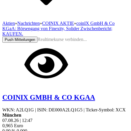
Aktien
»
Nachrichten
»
COINIX AKTIE
»
coinIX GmbH & Co
KGaA: Börsengang von Finexity, Solider Zwischenbericht;
KAUFEN.
Realtimekurse verbinden...
Push Mitteilungen
COINIX GMBH & CO KGAA
WKN: A2LQ1G
|
ISIN: DE000A2LQ1G5
|
Ticker-Symbol: XCX
München
07.08.26
|
12:47
0,965
Euro
0,00 %
0,000