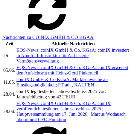
Nachrichten zu COINIX GMBH & CO KGAA
Zeit
Aktuelle Nachrichten
EQS-News: coinIX GmbH & Co. KGaA: coinIX investiert
Di
in Ampli - Infrastruktur für AI-basierte
Vermögensverwaltung
EQS-News: coinIX GmbH & Co. KGaA: coinIX erweitert
05.06.
den Aufsichtsrat mit Heinz-Gerd Pinkernell
coinIX GmbH & Co KGaA: Marktschwäche als
11.05.
Einstiegsmöglichkeit; PT adj., KAUFEN.
coinIX legt testierten Jahresabschluss 2025 vor:
28.04.
Jahresfehlbetrag von 42 TEUR
EQS-News: coinIX GmbH & Co. KGaA: coinIX
veröffentlicht testierten Jahresabschluss 2025 |
28.04.
Hauptversammlung am 17. Juni 2026 | Marcus Wodausch
übernimmt CFO-Funktion