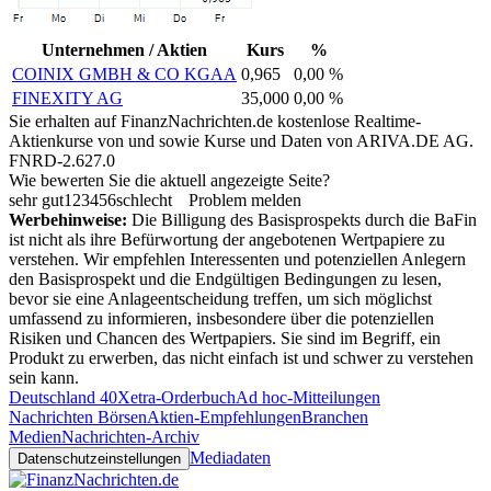
Unternehmen / Aktien
Kurs
%
COINIX GMBH & CO KGAA
0,965
0,00 %
FINEXITY AG
35,000
0,00 %
Sie erhalten auf FinanzNachrichten.de kostenlose Realtime-
Aktienkurse von
und
sowie Kurse und Daten von
ARIVA.DE AG
.
FNRD-2.627.0
Wie bewerten Sie die aktuell angezeigte Seite?
sehr gut
1
2
3
4
5
6
schlecht
Problem melden
Werbehinweise:
Die Billigung des Basisprospekts durch die BaFin
ist nicht als ihre Befürwortung der angebotenen Wertpapiere zu
verstehen. Wir empfehlen Interessenten und potenziellen Anlegern
den Basisprospekt und die Endgültigen Bedingungen zu lesen,
bevor sie eine Anlageentscheidung treffen, um sich möglichst
umfassend zu informieren, insbesondere über die potenziellen
Risiken und Chancen des Wertpapiers. Sie sind im Begriff, ein
Produkt zu erwerben, das nicht einfach ist und schwer zu verstehen
sein kann.
Deutschland 40
Xetra-Orderbuch
Ad hoc-Mitteilungen
Nachrichten Börsen
Aktien-Empfehlungen
Branchen
Medien
Nachrichten-Archiv
Mediadaten
Datenschutzeinstellungen