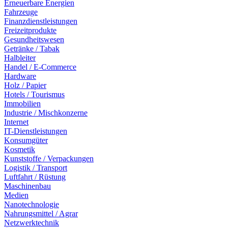
Erneuerbare Energien
Fahrzeuge
Finanzdienstleistungen
Freizeitprodukte
Gesundheitswesen
Getränke / Tabak
Halbleiter
Handel / E-Commerce
Hardware
Holz / Papier
Hotels / Tourismus
Immobilien
Industrie / Mischkonzerne
Internet
IT-Dienstleistungen
Konsumgüter
Kosmetik
Kunststoffe / Verpackungen
Logistik / Transport
Luftfahrt / Rüstung
Maschinenbau
Medien
Nanotechnologie
Nahrungsmittel / Agrar
Netzwerktechnik