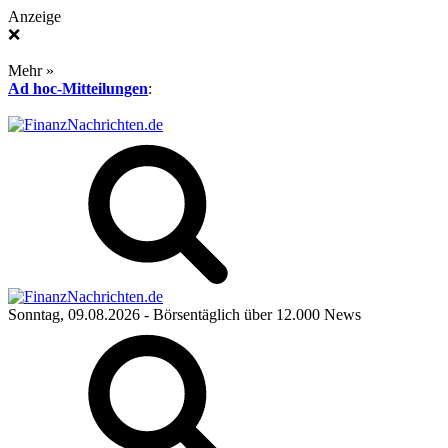
Anzeige
❌
Mehr »
Ad hoc-Mitteilungen
:
Sonntag, 09.08.2026
- Börsentäglich über 12.000 News