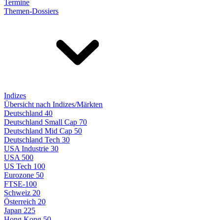
Termine
Themen-Dossiers
Indizes
Übersicht nach Indizes/Märkten
Deutschland 40
Deutschland Small Cap 70
Deutschland Mid Cap 50
Deutschland Tech 30
USA Industrie 30
USA 500
US Tech 100
Eurozone 50
FTSE-100
Schweiz 20
Österreich 20
Japan 225
Hong Kong 50