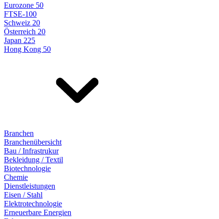
Eurozone 50
FTSE-100
Schweiz 20
Österreich 20
Japan 225
Hong Kong 50
Branchen
Branchenübersicht
Bau / Infrastrukur
Bekleidung / Textil
Biotechnologie
Chemie
Dienstleistungen
Eisen / Stahl
Elektrotechnologie
Erneuerbare Energien