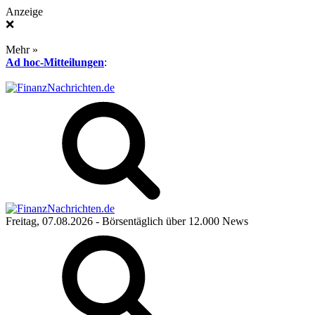
Anzeige
❌
Mehr »
Ad hoc-Mitteilungen
:
Freitag, 07.08.2026
- Börsentäglich über 12.000 News