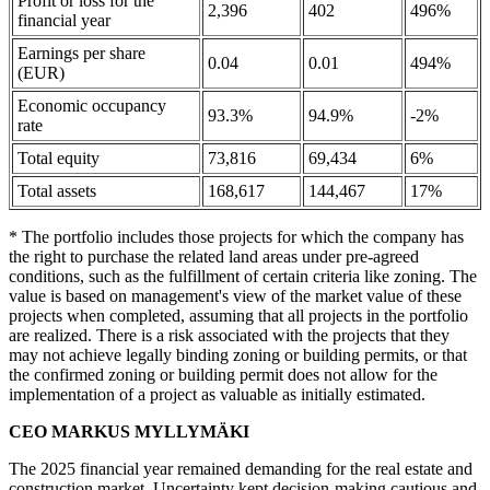
Profit or loss for the
2,396
402
496%
financial year
Earnings per share
0.04
0.01
494%
(EUR)
Economic occupancy
93.3%
94.9%
-2%
rate
Total equity
73,816
69,434
6%
Total assets
168,617
144,467
17%
* The portfolio includes those projects for which the company has
the right to purchase the related land areas under pre-agreed
conditions, such as the fulfillment of certain criteria like zoning. The
value is based on management's view of the market value of these
projects when completed, assuming that all projects in the portfolio
are realized. There is a risk associated with the projects that they
may not achieve legally binding zoning or building permits, or that
the confirmed zoning or building permit does not allow for the
implementation of a project as valuable as initially estimated.
CEO MARKUS MYLLYMÄKI
The 2025 financial year remained demanding for the real estate and
construction market. Uncertainty kept decision-making cautious and