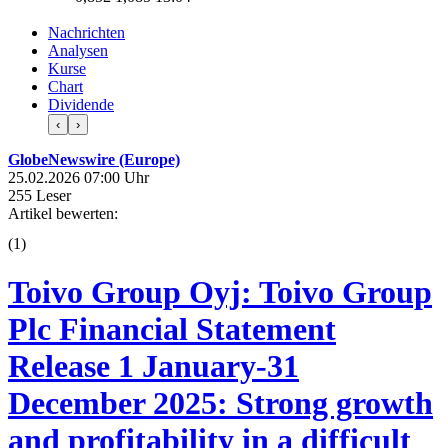
Nachrichten
Analysen
Kurse
Chart
Dividende
‹
›
GlobeNewswire (Europe)
25.02.2026 07:00 Uhr
255 Leser
Artikel bewerten:
(
1
)
Toivo Group Oyj: Toivo Group
Plc Financial Statement
Release 1 January-31
December 2025: Strong growth
and profitability in a difficult