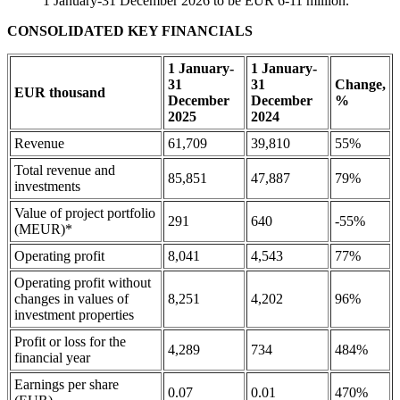
1 January-31 December 2026 to be EUR 6-11 million.
CONSOLIDATED KEY FINANCIALS
1 January-
1 January-
31
31
Change,
EUR thousand
December
December
%
2025
2024
Revenue
61,709
39,810
55%
Total revenue and
85,851
47,887
79%
investments
Value of project portfolio
291
640
-55%
(MEUR)*
Operating profit
8,041
4,543
77%
Operating profit without
changes in values of
8,251
4,202
96%
investment properties
Profit or loss for the
4,289
734
484%
financial year
Earnings per share
0.07
0.01
470%