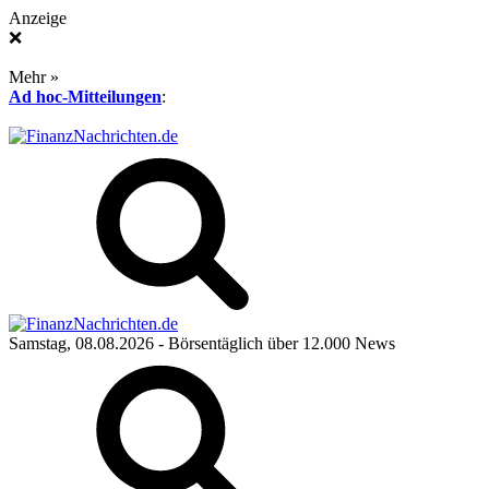
Anzeige
❌
Mehr »
Ad hoc-Mitteilungen
:
Samstag, 08.08.2026
- Börsentäglich über 12.000 News