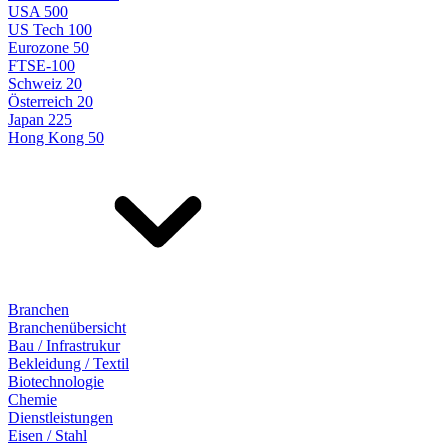
USA 500
US Tech 100
Eurozone 50
FTSE-100
Schweiz 20
Österreich 20
Japan 225
Hong Kong 50
Branchen
Branchenübersicht
Bau / Infrastrukur
Bekleidung / Textil
Biotechnologie
Chemie
Dienstleistungen
Eisen / Stahl