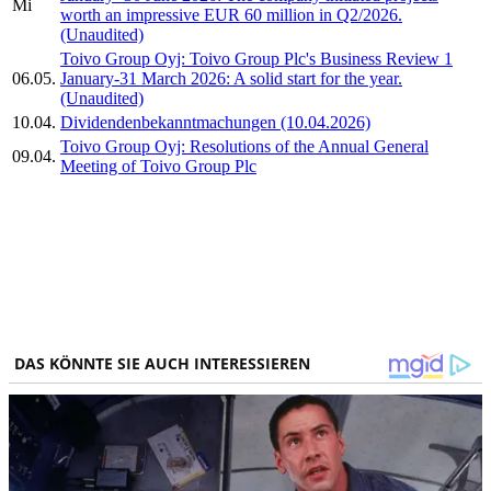
Mi
worth an impressive EUR 60 million in Q2/2026.
(Unaudited)
Toivo Group Oyj: Toivo Group Plc's Business Review 1
06.05.
January-31 March 2026: A solid start for the year.
(Unaudited)
10.04.
Dividendenbekanntmachungen (10.04.2026)
Toivo Group Oyj: Resolutions of the Annual General
09.04.
Meeting of Toivo Group Plc