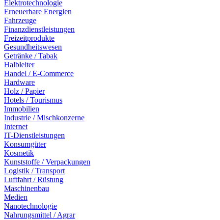
Elektrotechnologie
Erneuerbare Energien
Fahrzeuge
Finanzdienstleistungen
Freizeitprodukte
Gesundheitswesen
Getränke / Tabak
Halbleiter
Handel / E-Commerce
Hardware
Holz / Papier
Hotels / Tourismus
Immobilien
Industrie / Mischkonzerne
Internet
IT-Dienstleistungen
Konsumgüter
Kosmetik
Kunststoffe / Verpackungen
Logistik / Transport
Luftfahrt / Rüstung
Maschinenbau
Medien
Nanotechnologie
Nahrungsmittel / Agrar