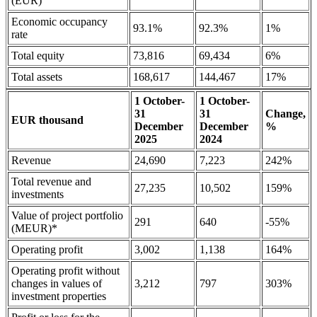
(EUR)
Economic occupancy
93.1%
92.3%
1%
rate
Total equity
73,816
69,434
6%
Total assets
168,617
144,467
17%
1 October-
1 October-
31
31
Change,
EUR thousand
December
December
%
2025
2024
Revenue
24,690
7,223
242%
Total revenue and
27,235
10,502
159%
investments
Value of project portfolio
291
640
-55%
(MEUR)*
Operating profit
3,002
1,138
164%
Operating profit without
changes in values of
3,212
797
303%
investment properties