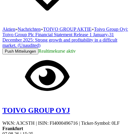
Aktien
»
Nachrichten
»
TOIVO GROUP AKTIE
»
Toivo Group Oyj:
Toivo Group Plc Financial Statement Release 1 January-31
December 2025: Strong growth and profitability in a difficult
market. (Unaudited)
Realtimekurse aktiv
Push Mitteilungen
TOIVO GROUP OYJ
WKN: A3CSTH
|
ISIN: FI4000496716
|
Ticker-Symbol: 0LF
Frankfurt
07.08.26
|
15:25