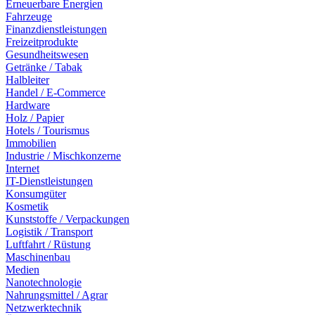
Erneuerbare Energien
Fahrzeuge
Finanzdienstleistungen
Freizeitprodukte
Gesundheitswesen
Getränke / Tabak
Halbleiter
Handel / E-Commerce
Hardware
Holz / Papier
Hotels / Tourismus
Immobilien
Industrie / Mischkonzerne
Internet
IT-Dienstleistungen
Konsumgüter
Kosmetik
Kunststoffe / Verpackungen
Logistik / Transport
Luftfahrt / Rüstung
Maschinenbau
Medien
Nanotechnologie
Nahrungsmittel / Agrar
Netzwerktechnik