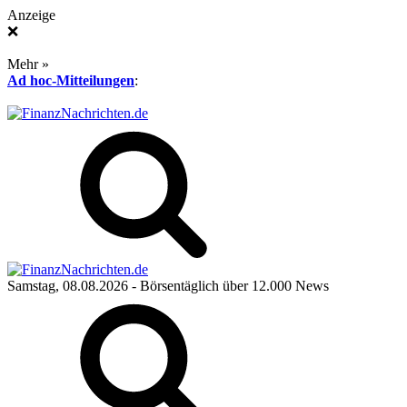
Anzeige
❌
Mehr »
Ad hoc-Mitteilungen
:
Samstag, 08.08.2026
- Börsentäglich über 12.000 News