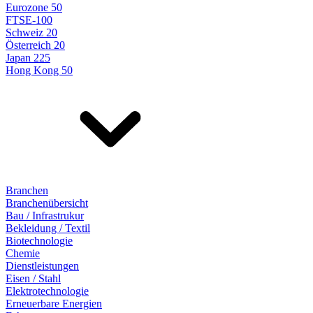
Eurozone 50
FTSE-100
Schweiz 20
Österreich 20
Japan 225
Hong Kong 50
Branchen
Branchenübersicht
Bau / Infrastrukur
Bekleidung / Textil
Biotechnologie
Chemie
Dienstleistungen
Eisen / Stahl
Elektrotechnologie
Erneuerbare Energien