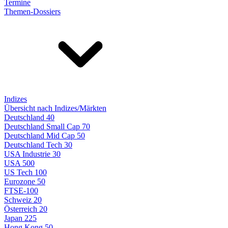
Termine
Themen-Dossiers
Indizes
Übersicht nach Indizes/Märkten
Deutschland 40
Deutschland Small Cap 70
Deutschland Mid Cap 50
Deutschland Tech 30
USA Industrie 30
USA 500
US Tech 100
Eurozone 50
FTSE-100
Schweiz 20
Österreich 20
Japan 225
Hong Kong 50