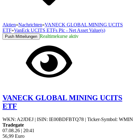
Aktien
»
Nachrichten
»
VANECK GLOBAL MINING UCITS
ETF
»
VanEck UCITS ETFs Plc - Net Asset Value(s)
Realtimekurse aktiv
Push Mitteilungen
VANECK GLOBAL MINING UCITS
ETF
WKN: A2JDEJ
|
ISIN: IE00BDFBTQ78
|
Ticker-Symbol: WMIN
Tradegate
07.08.26
|
20:41
56,99
Euro