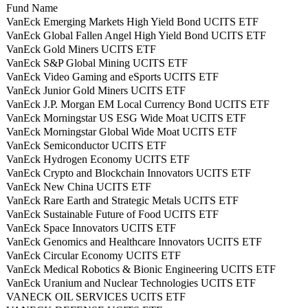
Fund Name
VanEck Emerging Markets High Yield Bond UCITS ETF
VanEck Global Fallen Angel High Yield Bond UCITS ETF
VanEck Gold Miners UCITS ETF
VanEck S&P Global Mining UCITS ETF
VanEck Video Gaming and eSports UCITS ETF
VanEck Junior Gold Miners UCITS ETF
VanEck J.P. Morgan EM Local Currency Bond UCITS ETF
VanEck Morningstar US ESG Wide Moat UCITS ETF
VanEck Morningstar Global Wide Moat UCITS ETF
VanEck Semiconductor UCITS ETF
VanEck Hydrogen Economy UCITS ETF
VanEck Crypto and Blockchain Innovators UCITS ETF
VanEck New China UCITS ETF
VanEck Rare Earth and Strategic Metals UCITS ETF
VanEck Sustainable Future of Food UCITS ETF
VanEck Space Innovators UCITS ETF
VanEck Genomics and Healthcare Innovators UCITS ETF
VanEck Circular Economy UCITS ETF
VanEck Medical Robotics & Bionic Engineering UCITS ETF
VanEck Uranium and Nuclear Technologies UCITS ETF
VANECK OIL SERVICES UCITS ETF