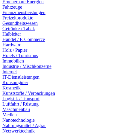
Erneuerbare Energien
Fahrzeuge
Finanzdienstleistungen
Freizeitprodukte
Gesundheitswesen
Getränke / Tabak
Halbleiter
Handel / E-Commerce
Hardware
Holz / Papier
Hotels / Tourismus
Immobilien
Industrie / Mischkonzerne
Internet
IT-Dienstleistungen
Konsumgüter
Kosmetik
Kunststoffe / Verpackungen
Logistik / Transport
Luftfahrt / Rüstung
Maschinenbau
Medien
Nanotechnologie
Nahrungsmittel / Agrar
Netzwerktechnik