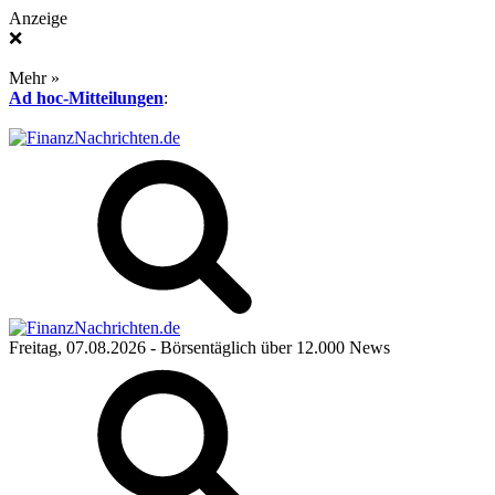
Anzeige
❌
Mehr »
Ad hoc-Mitteilungen
:
Freitag, 07.08.2026
- Börsentäglich über 12.000 News