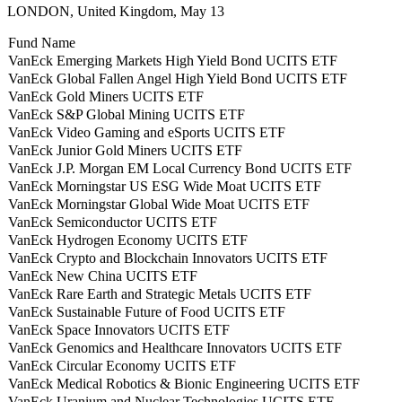
LONDON, United Kingdom, May 13
Fund Name
VanEck Emerging Markets High Yield Bond UCITS ETF
VanEck Global Fallen Angel High Yield Bond UCITS ETF
VanEck Gold Miners UCITS ETF
VanEck S&P Global Mining UCITS ETF
VanEck Video Gaming and eSports UCITS ETF
VanEck Junior Gold Miners UCITS ETF
VanEck J.P. Morgan EM Local Currency Bond UCITS ETF
VanEck Morningstar US ESG Wide Moat UCITS ETF
VanEck Morningstar Global Wide Moat UCITS ETF
VanEck Semiconductor UCITS ETF
VanEck Hydrogen Economy UCITS ETF
VanEck Crypto and Blockchain Innovators UCITS ETF
VanEck New China UCITS ETF
VanEck Rare Earth and Strategic Metals UCITS ETF
VanEck Sustainable Future of Food UCITS ETF
VanEck Space Innovators UCITS ETF
VanEck Genomics and Healthcare Innovators UCITS ETF
VanEck Circular Economy UCITS ETF
VanEck Medical Robotics & Bionic Engineering UCITS ETF
VanEck Uranium and Nuclear Technologies UCITS ETF