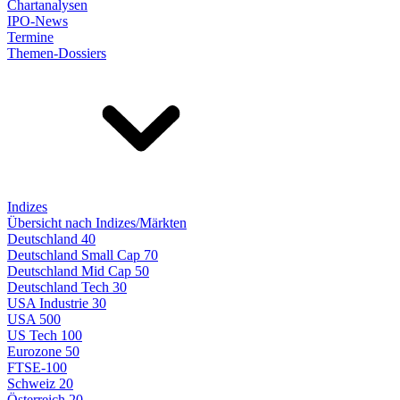
Chartanalysen
IPO-News
Termine
Themen-Dossiers
Indizes
Übersicht nach Indizes/Märkten
Deutschland 40
Deutschland Small Cap 70
Deutschland Mid Cap 50
Deutschland Tech 30
USA Industrie 30
USA 500
US Tech 100
Eurozone 50
FTSE-100
Schweiz 20
Österreich 20