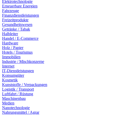
Elektrotechnologie
Erneuerbare Energien
Fahrzeuge
Finanzdienstleistungen
Freizeitprodukte
Gesundheitswesen
Getränke / Tabak
Halbleiter
Handel / E-Commerce
Hardware
Holz / Papier
Hotels / Tourismus
Immobilien
Industrie / Mischkonzerne
Internet
IT-Dienstleistungen
Konsumgüter
Kosmetik
Kunststoffe / Verpackungen
Logistik / Transport
Luftfahrt / Rüstung
Maschinenbau
Medien
Nanotechnologie
Nahrungsmittel / Agrar