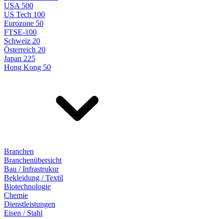
USA 500
US Tech 100
Eurozone 50
FTSE-100
Schweiz 20
Österreich 20
Japan 225
Hong Kong 50
Branchen
Branchenübersicht
Bau / Infrastrukur
Bekleidung / Textil
Biotechnologie
Chemie
Dienstleistungen
Eisen / Stahl