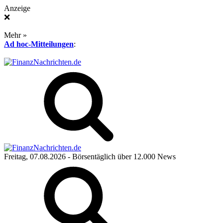
Anzeige
❌
Mehr »
Ad hoc-Mitteilungen
:
Freitag, 07.08.2026
- Börsentäglich über 12.000 News