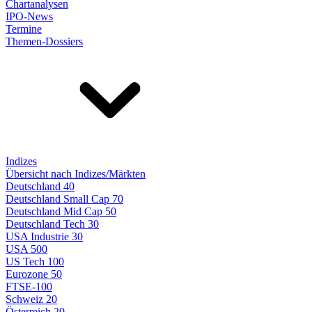
Chartanalysen
IPO-News
Termine
Themen-Dossiers
Indizes
Übersicht nach Indizes/Märkten
Deutschland 40
Deutschland Small Cap 70
Deutschland Mid Cap 50
Deutschland Tech 30
USA Industrie 30
USA 500
US Tech 100
Eurozone 50
FTSE-100
Schweiz 20
Österreich 20