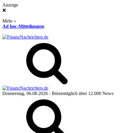
Anzeige
❌
Mehr »
Ad hoc-Mitteilungen
:
Donnerstag, 06.08.2026
- Börsentäglich über 12.000 News