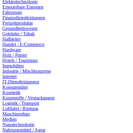
Elektrotechnologie
Erneuerbare Energien
Fahrzeuge
Finanzdienstleistungen
Freizeitprodukte
Gesundheitswesen
Getränke / Tabak
Halbleiter
Handel / E-Commerce
Hardware
Holz / Papier
Hotels / Tourismus
Immobilien
Industrie / Mischkonzerne
Internet
IT-Dienstleistungen
Konsumgüter
Kosmetik
Kunststoffe / Verpackungen
Logistik / Transport
Luftfahrt / Rüstung
Maschinenbau
Medien
Nanotechnologie
Nahrungsmittel / Agrar