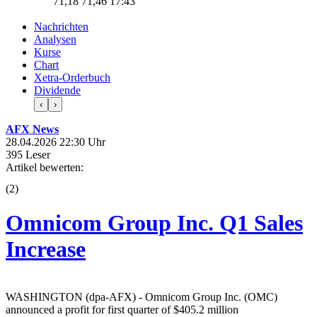
71,18
71,46
17:43
Nachrichten
Analysen
Kurse
Chart
Xetra-Orderbuch
Dividende
‹
›
AFX News
28.04.2026 22:30 Uhr
395 Leser
Artikel bewerten:
(
2
)
Omnicom Group Inc. Q1 Sales
Increase
WASHINGTON (dpa-AFX) - Omnicom Group Inc. (OMC)
announced a profit for first quarter of $405.2 million