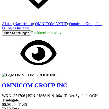
Aktien
»
Nachrichten
»
OMNICOM AKTIE
»
Omnicom Group Inc.
Q1 Sales Increase
Realtimekurse aktiv
Push Mitteilungen
OMNICOM GROUP INC
WKN: 871706
|
ISIN: US6819191064
|
Ticker-Symbol: OCN
Tradegate
06.08.26
|
11:46
72,50
Euro