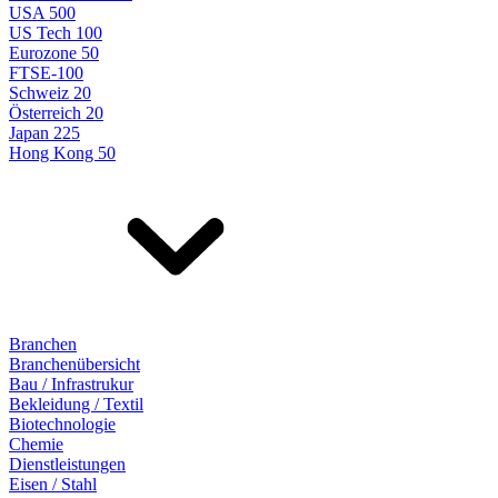
USA 500
US Tech 100
Eurozone 50
FTSE-100
Schweiz 20
Österreich 20
Japan 225
Hong Kong 50
Branchen
Branchenübersicht
Bau / Infrastrukur
Bekleidung / Textil
Biotechnologie
Chemie
Dienstleistungen
Eisen / Stahl