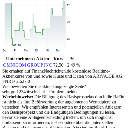
Unternehmen / Aktien
Kurs
%
OMNICOM GROUP INC
72,50
+2,49 %
Sie erhalten auf FinanzNachrichten.de kostenlose Realtime-
Aktienkurse von
und
sowie Kurse und Daten von
ARIVA.DE AG
.
FNRD-2.627.0
Wie bewerten Sie die aktuell angezeigte Seite?
sehr gut
1
2
3
4
5
6
schlecht
Problem melden
Werbehinweise:
Die Billigung des Basisprospekts durch die BaFin
ist nicht als ihre Befürwortung der angebotenen Wertpapiere zu
verstehen. Wir empfehlen Interessenten und potenziellen Anlegern
den Basisprospekt und die Endgültigen Bedingungen zu lesen,
bevor sie eine Anlageentscheidung treffen, um sich möglichst
umfassend zu informieren, insbesondere über die potenziellen
Risiken und Chancen des Wertpapiers. Sie sind im Begriff, ein