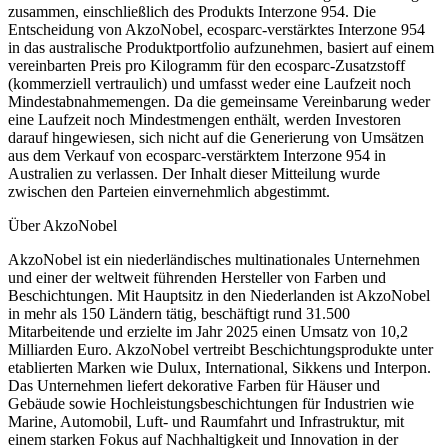
zusammen, einschließlich des Produkts Interzone 954. Die
Entscheidung von AkzoNobel, ecosparc-verstärktes Interzone 954
in das australische Produktportfolio aufzunehmen, basiert auf einem
vereinbarten Preis pro Kilogramm für den ecosparc-Zusatzstoff
(kommerziell vertraulich) und umfasst weder eine Laufzeit noch
Mindestabnahmemengen. Da die gemeinsame Vereinbarung weder
eine Laufzeit noch Mindestmengen enthält, werden Investoren
darauf hingewiesen, sich nicht auf die Generierung von Umsätzen
aus dem Verkauf von ecosparc-verstärktem Interzone 954 in
Australien zu verlassen. Der Inhalt dieser Mitteilung wurde
zwischen den Parteien einvernehmlich abgestimmt.
Über AkzoNobel
AkzoNobel ist ein niederländisches multinationales Unternehmen
und einer der weltweit führenden Hersteller von Farben und
Beschichtungen. Mit Hauptsitz in den Niederlanden ist AkzoNobel
in mehr als 150 Ländern tätig, beschäftigt rund 31.500
Mitarbeitende und erzielte im Jahr 2025 einen Umsatz von 10,2
Milliarden Euro. AkzoNobel vertreibt Beschichtungsprodukte unter
etablierten Marken wie Dulux, International, Sikkens und Interpon.
Das Unternehmen liefert dekorative Farben für Häuser und
Gebäude sowie Hochleistungsbeschichtungen für Industrien wie
Marine, Automobil, Luft- und Raumfahrt und Infrastruktur, mit
einem starken Fokus auf Nachhaltigkeit und Innovation in der