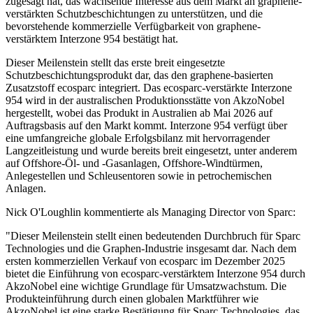
zugesagt hat, das wachsende Interesse aus dem Markt an graphene-
verstärkten Schutzbeschichtungen zu unterstützen, und die
bevorstehende kommerzielle Verfügbarkeit von graphene-
verstärktem Interzone 954 bestätigt hat.
Dieser Meilenstein stellt das erste breit eingesetzte
Schutzbeschichtungsprodukt dar, das den graphene-basierten
Zusatzstoff ecosparc integriert. Das ecosparc-verstärkte Interzone
954 wird in der australischen Produktionsstätte von AkzoNobel
hergestellt, wobei das Produkt in Australien ab Mai 2026 auf
Auftragsbasis auf den Markt kommt. Interzone 954 verfügt über
eine umfangreiche globale Erfolgsbilanz mit hervorragender
Langzeitleistung und wurde bereits breit eingesetzt, unter anderem
auf Offshore-Öl- und -Gasanlagen, Offshore-Windtürmen,
Anlegestellen und Schleusentoren sowie in petrochemischen
Anlagen.
Nick O'Loughlin kommentierte als Managing Director von Sparc:
"Dieser Meilenstein stellt einen bedeutenden Durchbruch für Sparc
Technologies und die Graphen-Industrie insgesamt dar. Nach dem
ersten kommerziellen Verkauf von ecosparc im Dezember 2025
bietet die Einführung von ecosparc-verstärktem Interzone 954 durch
AkzoNobel eine wichtige Grundlage für Umsatzwachstum. Die
Produkteinführung durch einen globalen Marktführer wie
AkzoNobel ist eine starke Bestätigung für Sparc Technologies, das