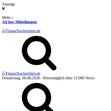
Anzeige
❌
Mehr »
Ad hoc-Mitteilungen
:
Donnerstag, 06.08.2026
- Börsentäglich über 12.000 News