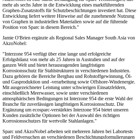
mehr als sechs Jahre in die Entwicklung eines marktführenden
Graphen-Zusatzstoffs für Schutzbeschichtungen investiert hat. Diese
Entwicklung liefert weitere Hinweise auf die zunehmende Nutzung
von Graphen in industriellen Materialien sowie auf die führende
Position von Sparc in diesem Bereich."
Jamie O'Brien ergänzte als Regional Sales Manager South Asia von
AkzoNobel:
"Interzone 954 verfügt über eine lange und erfolgreiche
Erfolgsbilanz von mehr als 25 Jahren in Australien und auf der
ganzen Welt und bietet herausragenden langfristigen
Korrosionsschutz für Stahlstrukturen in verschiedenen Industrien.
Dazu gehören die Bereiche Bergbau und Rohstoffgewinnung, Öl-
und Gasproduktion und -verarbeitung sowie Offshore-Windenergie.
Mit ausgezeichneter Leistung unter schwierigen Einsatzfeldern,
einschließlich Meerwasser, sowie unter verschiedenen
atmosphärischen Bedingungen ist Interzone 954 die erste Wahl der
Branche für zuverlässigen langfristigen Korrosionsschutz. Die
Ergänzung um ecosparc-verstärktes Interzone 954 bietet unseren
Kunden zusätzliche Optionen bei der Auswahl des richtigen
Korrosionsschutzes für wertvolle Stahlanlagen."
Sparc und AkzoNobel arbeiten seit mehreren Jahren bei Labortests
und Feldversuchen an verschiedenen Beschichtungsformulierungen