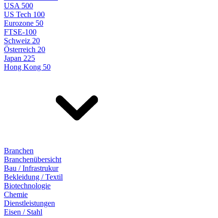
USA 500
US Tech 100
Eurozone 50
FTSE-100
Schweiz 20
Österreich 20
Japan 225
Hong Kong 50
Branchen
Branchenübersicht
Bau / Infrastrukur
Bekleidung / Textil
Biotechnologie
Chemie
Dienstleistungen
Eisen / Stahl