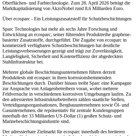
Oberflächen- und Farbtechnologie. Zum 28. April 2026 beträgt die
Marktkapitalisierung von AkzoNobel rund 8,6 Milliarden Euro.
Über ecosparc - Ein Leistungszusatzstoff für Schutzbeschichtungen
Sparc Technologies hat mehr als sechs Jahre Forschung und
Entwicklung an ecosparc, seiner führenden Produktreihe graphene-
basierter Zusatzstoffe, durchgeführt. Die Zugabe von ecosparc in
kommerziell verfügbaren Schutzbeschichtungen hat deutliche
Leistungsverbesserungen gezeigt und trägt zur Zuverlässigkeit,
Langlebigkeit, Sicherheit und Kosteneffizienz der abgedeckten
Stahlinfrastruktur bei.
Mehrere globale Beschichtungsunternehmen führen derzeit
Produkttests mit ecosparc in ihren korrosionshemmenden
Beschichtungen durch. Darüber hinaus treibt Sparc eine Kampagne
zur Ansprache von Anlagenbetreibern voran, wobei mehrere
Feldversuche in verschiedenen korrosiven Umgebungen laufen. Zu
den adressierten Infrastrukturbetreibern zählen staatliche Stellen,
Verteidigungsorganisationen, Bergbauunternehmen sowie Öl- und
Gasunternehmen, die repräsentativ für zentrale Kundengruppen
innerhalb der 33 Milliarden US-Dollar (1) großen Schutz- und
Marinebeschichtungsindustrie sind.
Der adressierbare Zielmarkt für ecosparc innerhalb des breiteren