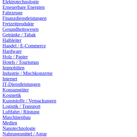
Elektrotechnologie
Erneuerbare Energien
Fahrzeuge
Finanzdienstleistungen
Freizeitprodukte
Gesundheitswesen
Getränke / Tabak
Halbleiter
Handel / E-Commerce
Hardware
Holz / Papier
Hotels / Tourismus
Immobilien
Industrie / Mischkonzerne
Internet
IT-Dienstleistungen
Konsumgüter
Kosmetik
Kunststoffe / Verpackungen
Logistik / Transport
Luftfahrt / Rüstung
Maschinenbau
Medien
Nanotechnologie
Nahrungsmittel / Agrar