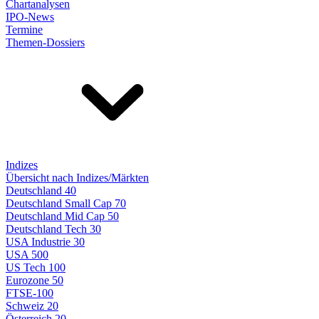
Chartanalysen
IPO-News
Termine
Themen-Dossiers
Indizes
Übersicht nach Indizes/Märkten
Deutschland 40
Deutschland Small Cap 70
Deutschland Mid Cap 50
Deutschland Tech 30
USA Industrie 30
USA 500
US Tech 100
Eurozone 50
FTSE-100
Schweiz 20
Österreich 20