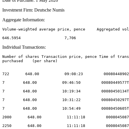
Date of Purchase: 1 May 2026
Investment Firm: Deutsche Numis
Aggregate Information:
Volume-weighted average price, pence     Aggregated vol
Individual Transactions:
Number of shares Transaction price, pence Time of trans
purchased    (per share) 

722       648.00           09:08:23         00080448902
7        648.00           09:46:50         00080449577T
7        648.00           10:19:34         00080450134T
7        648.00           10:31:22         00080450297T
7        648.00           10:54:49         00080450605T
2000       648.00           11:11:18         0008045087
2250       648.00           11:11:18         0008045087