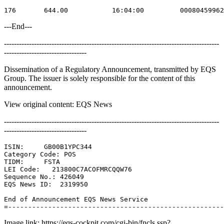
---End---
--------------------------------------------------------------------------------------
---------------------------------
Dissemination of a Regulatory Announcement, transmitted by EQS
Group. The issuer is solely responsible for the content of this
announcement.
View original content: EQS News
--------------------------------------------------------------------------------------
---------------------------------
ISIN:     GB00B1YPC344 

Category Code: POS 

TIDM:     FSTA 

LEI Code:   213800C7ACOFMRCQQW76 

Sequence No.: 426049 

EQS News ID:  2319950 

End of Announcement EQS News Service 

Image link: https://eqs-cockpit.com/cgi-bin/fncls.ssp?