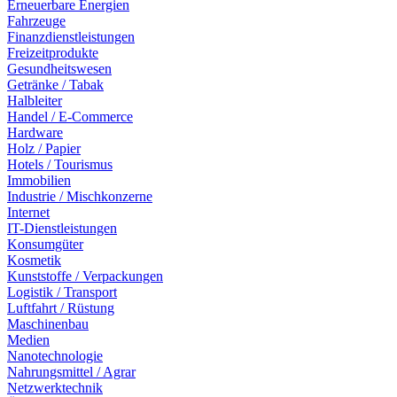
Erneuerbare Energien
Fahrzeuge
Finanzdienstleistungen
Freizeitprodukte
Gesundheitswesen
Getränke / Tabak
Halbleiter
Handel / E-Commerce
Hardware
Holz / Papier
Hotels / Tourismus
Immobilien
Industrie / Mischkonzerne
Internet
IT-Dienstleistungen
Konsumgüter
Kosmetik
Kunststoffe / Verpackungen
Logistik / Transport
Luftfahrt / Rüstung
Maschinenbau
Medien
Nanotechnologie
Nahrungsmittel / Agrar
Netzwerktechnik