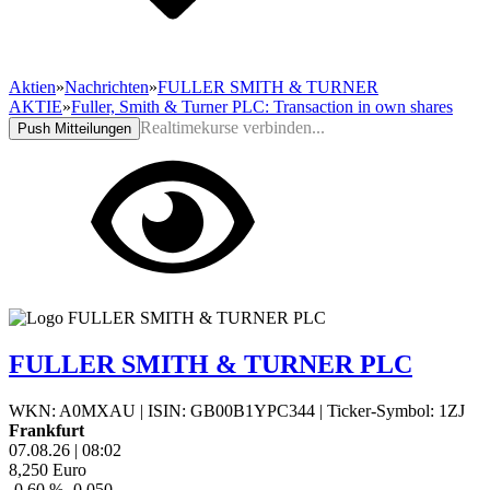
Aktien
»
Nachrichten
»
FULLER SMITH & TURNER
AKTIE
»
Fuller, Smith & Turner PLC: Transaction in own shares
Realtimekurse verbinden...
Push Mitteilungen
FULLER SMITH & TURNER PLC
WKN: A0MXAU
|
ISIN: GB00B1YPC344
|
Ticker-Symbol: 1ZJ
Frankfurt
07.08.26
|
08:02
8,250
Euro
-0,60 %
-0,050