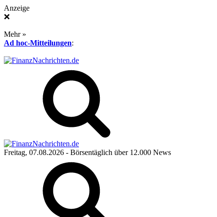
Anzeige
❌
Mehr »
Ad hoc-Mitteilungen
:
Freitag, 07.08.2026
- Börsentäglich über 12.000 News