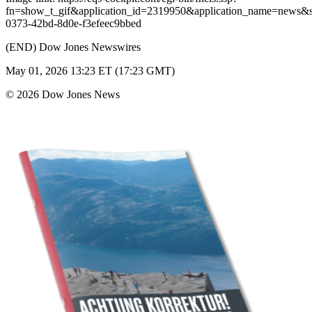
fn=show_t_gif&application_id=2319950&application_name=news
0373-42bd-8d0e-f3efeec9bbed
(END) Dow Jones Newswires
May 01, 2026 13:23 ET (17:23 GMT)
© 2026 Dow Jones News