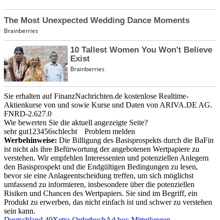
Sie erhalten auf FinanzNachrichten.de kostenlose Realtime-
Aktienkurse von
und
sowie Kurse und Daten von
ARIVA.DE AG
.
FNRD-2.627.0
Wie bewerten Sie die aktuell angezeigte Seite?
sehr gut
1
2
3
4
5
6
schlecht
Problem melden
Werbehinweise:
Die Billigung des Basisprospekts durch die BaFin
ist nicht als ihre Befürwortung der angebotenen Wertpapiere zu
verstehen. Wir empfehlen Interessenten und potenziellen Anlegern
den Basisprospekt und die Endgültigen Bedingungen zu lesen,
bevor sie eine Anlageentscheidung treffen, um sich möglichst
umfassend zu informieren, insbesondere über die potenziellen
Risiken und Chancen des Wertpapiers. Sie sind im Begriff, ein
Produkt zu erwerben, das nicht einfach ist und schwer zu verstehen
sein kann.
Deutschland 40
Xetra-Orderbuch
Ad hoc-Mitteilungen