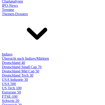
Chartanalysen
IPO-News
Termine
Themen-Dossiers
Indizes
Übersicht nach Indizes/Märkten
Deutschland 40
Deutschland Small Cap 70
Deutschland Mid Cap 50
Deutschland Tech 30
USA Industrie 30
USA 500
US Tech 100
Eurozone 50
FTSE-100
Schweiz 20
Österreich 20