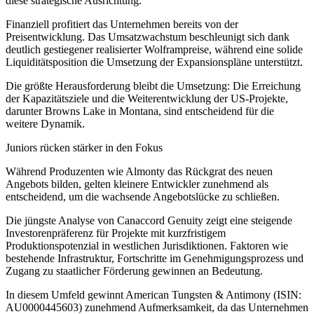
diese strategische Ausrichtung.
Finanziell profitiert das Unternehmen bereits von der
Preisentwicklung. Das Umsatzwachstum beschleunigt sich dank
deutlich gestiegener realisierter Wolframpreise, während eine solide
Liquiditätsposition die Umsetzung der Expansionspläne unterstützt.
Die größte Herausforderung bleibt die Umsetzung: Die Erreichung
der Kapazitätsziele und die Weiterentwicklung der US-Projekte,
darunter Browns Lake in Montana, sind entscheidend für die
weitere Dynamik.
Juniors rücken stärker in den Fokus
Während Produzenten wie Almonty das Rückgrat des neuen
Angebots bilden, gelten kleinere Entwickler zunehmend als
entscheidend, um die wachsende Angebotslücke zu schließen.
Die jüngste Analyse von Canaccord Genuity zeigt eine steigende
Investorenpräferenz für Projekte mit kurzfristigem
Produktionspotenzial in westlichen Jurisdiktionen. Faktoren wie
bestehende Infrastruktur, Fortschritte im Genehmigungsprozess und
Zugang zu staatlicher Förderung gewinnen an Bedeutung.
In diesem Umfeld gewinnt American Tungsten & Antimony (ISIN:
AU0000445603) zunehmend Aufmerksamkeit, da das Unternehmen