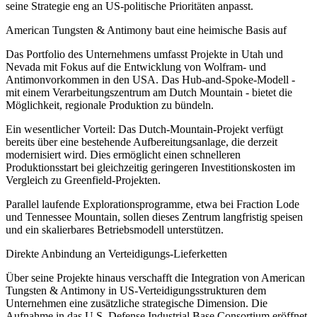
seine Strategie eng an US-politische Prioritäten anpasst.
American Tungsten & Antimony baut eine heimische Basis auf
Das Portfolio des Unternehmens umfasst Projekte in Utah und
Nevada mit Fokus auf die Entwicklung von Wolfram- und
Antimonvorkommen in den USA. Das Hub-and-Spoke-Modell -
mit einem Verarbeitungszentrum am Dutch Mountain - bietet die
Möglichkeit, regionale Produktion zu bündeln.
Ein wesentlicher Vorteil: Das Dutch-Mountain-Projekt verfügt
bereits über eine bestehende Aufbereitungsanlage, die derzeit
modernisiert wird. Dies ermöglicht einen schnelleren
Produktionsstart bei gleichzeitig geringeren Investitionskosten im
Vergleich zu Greenfield-Projekten.
Parallel laufende Explorationsprogramme, etwa bei Fraction Lode
und Tennessee Mountain, sollen dieses Zentrum langfristig speisen
und ein skalierbares Betriebsmodell unterstützen.
Direkte Anbindung an Verteidigungs-Lieferketten
Über seine Projekte hinaus verschafft die Integration von American
Tungsten & Antimony in US-Verteidigungsstrukturen dem
Unternehmen eine zusätzliche strategische Dimension. Die
Aufnahme in das U.S. Defense Industrial Base Consortium eröffnet