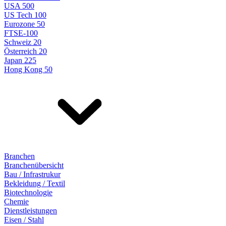
USA 500
US Tech 100
Eurozone 50
FTSE-100
Schweiz 20
Österreich 20
Japan 225
Hong Kong 50
Branchen
Branchenübersicht
Bau / Infrastrukur
Bekleidung / Textil
Biotechnologie
Chemie
Dienstleistungen
Eisen / Stahl