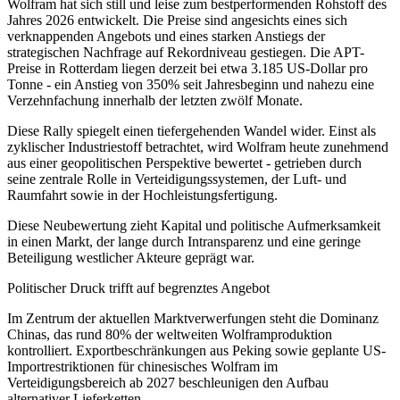
Wolfram hat sich still und leise zum bestperformenden Rohstoff des
Jahres 2026 entwickelt. Die Preise sind angesichts eines sich
verknappenden Angebots und eines starken Anstiegs der
strategischen Nachfrage auf Rekordniveau gestiegen. Die APT-
Preise in Rotterdam liegen derzeit bei etwa 3.185 US-Dollar pro
Tonne - ein Anstieg von 350% seit Jahresbeginn und nahezu eine
Verzehnfachung innerhalb der letzten zwölf Monate.
Diese Rally spiegelt einen tiefergehenden Wandel wider. Einst als
zyklischer Industriestoff betrachtet, wird Wolfram heute zunehmend
aus einer geopolitischen Perspektive bewertet - getrieben durch
seine zentrale Rolle in Verteidigungssystemen, der Luft- und
Raumfahrt sowie in der Hochleistungsfertigung.
Diese Neubewertung zieht Kapital und politische Aufmerksamkeit
in einen Markt, der lange durch Intransparenz und eine geringe
Beteiligung westlicher Akteure geprägt war.
Politischer Druck trifft auf begrenztes Angebot
Im Zentrum der aktuellen Marktverwerfungen steht die Dominanz
Chinas, das rund 80% der weltweiten Wolframproduktion
kontrolliert. Exportbeschränkungen aus Peking sowie geplante US-
Importrestriktionen für chinesisches Wolfram im
Verteidigungsbereich ab 2027 beschleunigen den Aufbau
alternativer Lieferketten.