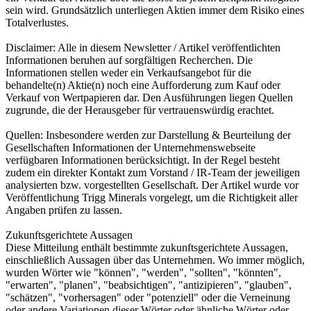
sein wird. Grundsätzlich unterliegen Aktien immer dem Risiko eines
Totalverlustes.
Disclaimer: Alle in diesem Newsletter / Artikel veröffentlichten
Informationen beruhen auf sorgfältigen Recherchen. Die
Informationen stellen weder ein Verkaufsangebot für die
behandelte(n) Aktie(n) noch eine Aufforderung zum Kauf oder
Verkauf von Wertpapieren dar. Den Ausführungen liegen Quellen
zugrunde, die der Herausgeber für vertrauenswürdig erachtet.
Quellen: Insbesondere werden zur Darstellung & Beurteilung der
Gesellschaften Informationen der Unternehmenswebseite
verfügbaren Informationen berücksichtigt. In der Regel besteht
zudem ein direkter Kontakt zum Vorstand / IR-Team der jeweiligen
analysierten bzw. vorgestellten Gesellschaft. Der Artikel wurde vor
Veröffentlichung Trigg Minerals vorgelegt, um die Richtigkeit aller
Angaben prüfen zu lassen.
Zukunftsgerichtete Aussagen
Diese Mitteilung enthält bestimmte zukunftsgerichtete Aussagen,
einschließlich Aussagen über das Unternehmen. Wo immer möglich,
wurden Wörter wie "können", "werden", "sollten", "könnten",
"erwarten", "planen", "beabsichtigen", "antizipieren", "glauben",
"schätzen", "vorhersagen" oder "potenziell" oder die Verneinung
oder andere Variationen dieser Wörter oder ähnliche Wörter oder