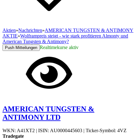
Aktien
»
Nachrichten
»
AMERICAN TUNGSTEN & ANTIMONY
AKTIE
»
Wolframpreis steigt - wie stark profitieren Almonty und
American Tungsten & Antimony?
Realtimekurse aktiv
Push Mitteilungen
AMERICAN TUNGSTEN &
ANTIMONY LTD
WKN: A41XT2
|
ISIN: AU0000445603
|
Ticker-Symbol: 4VZ
Tradegate