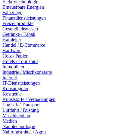
Elektrotechnologie
Erneuerbare Energien
Fahrzeuge
Finanzdienstleistungen
Freizeitprodukte
Gesundheitswesen
Getränke / Tabak
Halbleiter
Handel / E-Commerce
Hardware
Holz / Papier
Hotels / Tourismus
Immobilien
Industrie / Mischkonzerne
Internet
IT-Dienstleistungen
Konsumgüter
Kosmetik
Kunststoffe / Verpackungen
Logistik / Transport
Luftfahrt / Rüstung
Maschinenbau
Medien
Nanotechnologie
Nahrungsmittel / Agrar