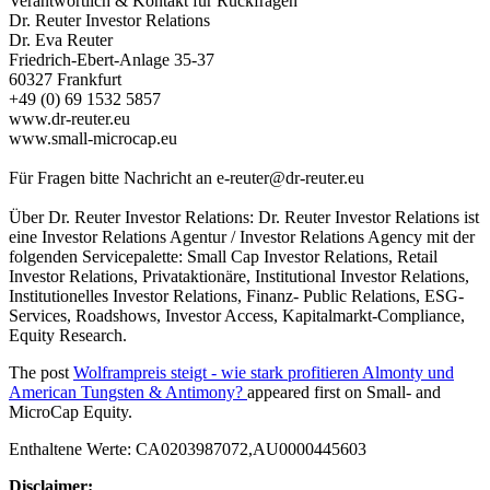
Verantwortlich & Kontakt für Rückfragen
Dr. Reuter Investor Relations
Dr. Eva Reuter
Friedrich-Ebert-Anlage 35-37
60327 Frankfurt
+49 (0) 69 1532 5857
www.dr-reuter.eu
www.small-microcap.eu
Für Fragen bitte Nachricht an
e-reuter@dr-reuter.eu
Über Dr. Reuter Investor Relations: Dr. Reuter Investor Relations ist
eine Investor Relations Agentur / Investor Relations Agency mit der
folgenden Servicepalette: Small Cap Investor Relations, Retail
Investor Relations, Privataktionäre, Institutional Investor Relations,
Institutionelles Investor Relations, Finanz- Public Relations, ESG-
Services, Roadshows, Investor Access, Kapitalmarkt-Compliance,
Equity Research.
The post
Wolframpreis steigt - wie stark profitieren Almonty und
American Tungsten & Antimony?
appeared first on
Small- and
MicroCap Equity
.
Enthaltene Werte: CA0203987072,AU0000445603
Disclaimer: