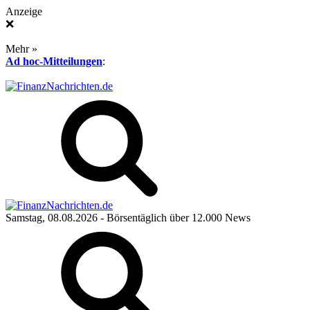
Anzeige
❌
Mehr »
Ad hoc-Mitteilungen
:
Samstag, 08.08.2026
- Börsentäglich über 12.000 News