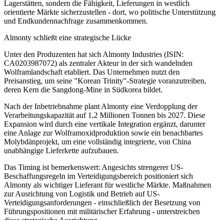
Lagerstätten, sondern die Fähigkeit, Lieferungen in westlich
orientierte Märkte sicherzustellen - dort, wo politische Unterstützung
und Endkundennachfrage zusammenkommen.
Almonty schließt eine strategische Lücke
Unter den Produzenten hat sich Almonty Industries (ISIN:
CA0203987072) als zentraler Akteur in der sich wandelnden
Wolframlandschaft etabliert. Das Unternehmen nutzt den
Preisanstieg, um seine "Korean Trinity"-Strategie voranzutreiben,
deren Kern die Sangdong-Mine in Südkorea bildet.
Nach der Inbetriebnahme plant Almonty eine Verdopplung der
Verarbeitungskapazität auf 1,2 Millionen Tonnen bis 2027. Diese
Expansion wird durch eine vertikale Integration ergänzt, darunter
eine Anlage zur Wolframoxidproduktion sowie ein benachbartes
Molybdänprojekt, um eine vollständig integrierte, von China
unabhängige Lieferkette aufzubauen.
Das Timing ist bemerkenswert: Angesichts strengerer US-
Beschaffungsregeln im Verteidigungsbereich positioniert sich
Almonty als wichtiger Lieferant für westliche Märkte. Maßnahmen
zur Ausrichtung von Logistik und Betrieb auf US-
Verteidigungsanforderungen - einschließlich der Besetzung von
Führungspositionen mit militärischer Erfahrung - unterstreichen