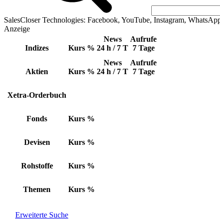
SalesCloser Technologies: Facebook, YouTube, Instagram, WhatsAp
Anzeige
News
Aufrufe
Indizes
Kurs
%
24 h / 7 T
7 Tage
News
Aufrufe
Aktien
Kurs
%
24 h / 7 T
7 Tage
Xetra-Orderbuch
Fonds
Kurs
%
Devisen
Kurs
%
Rohstoffe
Kurs
%
Themen
Kurs
%
Erweiterte Suche