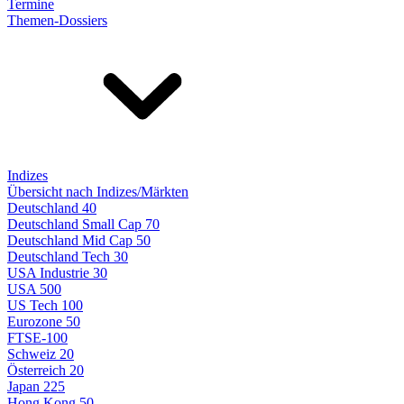
Termine
Themen-Dossiers
Indizes
Übersicht nach Indizes/Märkten
Deutschland 40
Deutschland Small Cap 70
Deutschland Mid Cap 50
Deutschland Tech 30
USA Industrie 30
USA 500
US Tech 100
Eurozone 50
FTSE-100
Schweiz 20
Österreich 20
Japan 225
Hong Kong 50