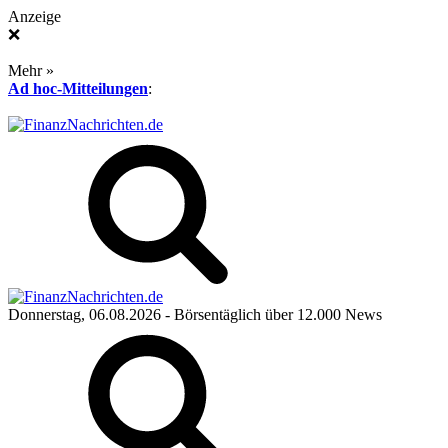
Anzeige
❌
Mehr »
Ad hoc-Mitteilungen
:
Donnerstag, 06.08.2026
- Börsentäglich über 12.000 News