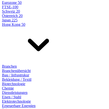
Eurozone 50
FTSE-100
Schweiz 20
Österreich 20
Japan 225
Hong Kong 50
Branchen
Branchenübersicht
Bau / Infrastrukur
Bekleidung / Textil
Biotechnologie
Chemie
Dienstleistungen
Eisen / Stahl
Elektrotechnologie
Erneuerbare Energien