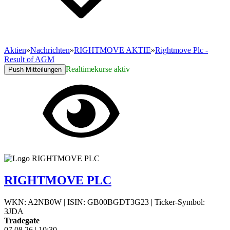
Aktien
»
Nachrichten
»
RIGHTMOVE AKTIE
»
Rightmove Plc -
Result of AGM
Realtimekurse aktiv
Push Mitteilungen
RIGHTMOVE PLC
WKN: A2NB0W
|
ISIN: GB00BGDT3G23
|
Ticker-Symbol:
3JDA
Tradegate
07.08.26
|
10:30