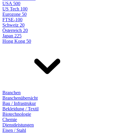
USA 500
US Tech 100
Eurozone 50
FTSE-100
Schweiz 20
Österreich 20
Japan 225
Hong Kong 50
Branchen
Branchenübersicht
Bau / Infrastrukur
Bekleidung / Textil
Biotechnologie
Chemie
Dienstleistungen
Eisen / Stahl