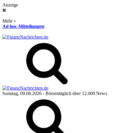
Anzeige
❌
Mehr »
Ad hoc-Mitteilungen
:
Sonntag, 09.08.2026
- Börsentäglich über 12.000 News