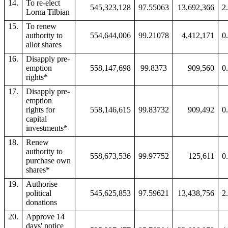
14.
To re-elect
545,323,128
97.55063
13,692,366
2
Lorna Tilbian
15.
To renew
authority to
554,644,006
99.21078
4,412,171
0
allot shares
16.
Disapply pre-
emption
558,147,698
99.8373
909,560
0
rights*
17.
Disapply pre-
emption
rights for
558,146,615
99.83732
909,492
0
capital
investments*
18.
Renew
authority to
558,673,536
99.97752
125,611
0
purchase own
shares*
19.
Authorise
political
545,625,853
97.59621
13,438,756
2
donations
20.
Approve 14
days' notice