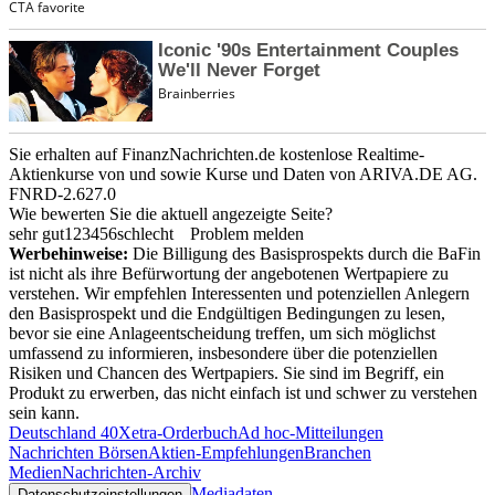
Sie erhalten auf FinanzNachrichten.de kostenlose Realtime-
Aktienkurse von
und
sowie Kurse und Daten von
ARIVA.DE AG
.
FNRD-2.627.0
Wie bewerten Sie die aktuell angezeigte Seite?
sehr gut
1
2
3
4
5
6
schlecht
Problem melden
Werbehinweise:
Die Billigung des Basisprospekts durch die BaFin
ist nicht als ihre Befürwortung der angebotenen Wertpapiere zu
verstehen. Wir empfehlen Interessenten und potenziellen Anlegern
den Basisprospekt und die Endgültigen Bedingungen zu lesen,
bevor sie eine Anlageentscheidung treffen, um sich möglichst
umfassend zu informieren, insbesondere über die potenziellen
Risiken und Chancen des Wertpapiers. Sie sind im Begriff, ein
Produkt zu erwerben, das nicht einfach ist und schwer zu verstehen
sein kann.
Deutschland 40
Xetra-Orderbuch
Ad hoc-Mitteilungen
Nachrichten Börsen
Aktien-Empfehlungen
Branchen
Medien
Nachrichten-Archiv
Mediadaten
Datenschutzeinstellungen