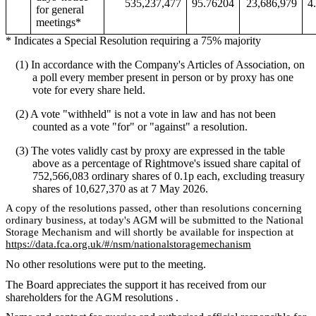
535,237,477
95.76204
23,686,979
4
for general
meetings*
* Indicates a Special Resolution requiring a 75% majority
(1) In accordance with the Company's Articles of Association, on
a poll every member present in person or by proxy has one
vote for every share held.
(2) A vote "withheld" is not a vote in law and has not been
counted as a vote "for" or "against" a resolution.
(3) The votes validly cast by proxy are expressed in the table
above as a percentage of Rightmove's issued share capital of
752,566,083 ordinary shares of 0.1p each, excluding treasury
shares of 10,627,370 as at 7 May 2026.
A copy of the resolutions passed, other than resolutions concerning
ordinary business, at today's AGM will be submitted to the National
Storage Mechanism and will shortly be available for inspection at
https://data.fca.org.uk/#/nsm/nationalstoragemechanism
No other resolutions were put to the meeting.
The Board appreciates the support it has received from our
shareholders for the AGM resolutions .