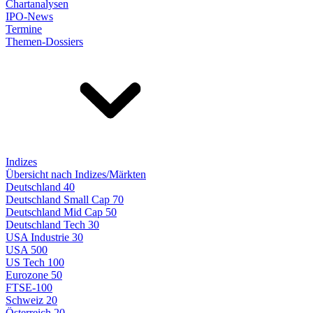
Chartanalysen
IPO-News
Termine
Themen-Dossiers
Indizes
Übersicht nach Indizes/Märkten
Deutschland 40
Deutschland Small Cap 70
Deutschland Mid Cap 50
Deutschland Tech 30
USA Industrie 30
USA 500
US Tech 100
Eurozone 50
FTSE-100
Schweiz 20
Österreich 20