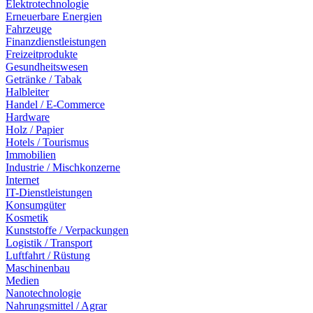
Elektrotechnologie
Erneuerbare Energien
Fahrzeuge
Finanzdienstleistungen
Freizeitprodukte
Gesundheitswesen
Getränke / Tabak
Halbleiter
Handel / E-Commerce
Hardware
Holz / Papier
Hotels / Tourismus
Immobilien
Industrie / Mischkonzerne
Internet
IT-Dienstleistungen
Konsumgüter
Kosmetik
Kunststoffe / Verpackungen
Logistik / Transport
Luftfahrt / Rüstung
Maschinenbau
Medien
Nanotechnologie
Nahrungsmittel / Agrar