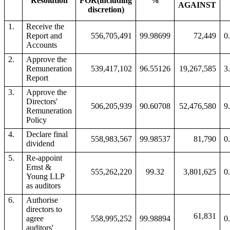
Resolution
FOR
(including
%
AGAINST
discretion)
1.
Receive the
Report and
556,705,491
99.98699
72,449
0
Accounts
2.
Approve the
Remuneration
539,417,102
96.55126
19,267,585
3
Report
3.
Approve the
Directors'
506,205,939
90.60708
52,476,580
9
Remuneration
Policy
4.
Declare final
558,983,567
99.98537
81,790
0
dividend
5.
Re-appoint
Ernst &
555,262,220
99.32
3,801,625
0
Young LLP
as auditors
6.
Authorise
directors to
61,831
agree
558,995,252
99.98894
0
auditors'