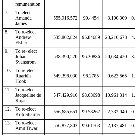
remuneration
7.
To elect
Amanda
555,916,572
99.4454
3,100,309
0
James
8.
To re-elect
Andrew
535,802,824
95.84689
23,216,678
4
Fisher
9.
To re- elect
Johan
538,390,570
96.30886
20,634,420
3
Svanstrom
10.
To re-elect
Ruaridh
549,398,030
98.2785
9,623,565
1
Hook
11.
To re-elect
Jacqueline de
547,429,916
98.03698
10,961,314
1
Rojas
12.
To re-elect
556,685,651
99.58267
2,332,940
0
Kriti Sharma
13.
To re-elect
556,877,803
99.61763
2,137,481
0
Amit Tiwari