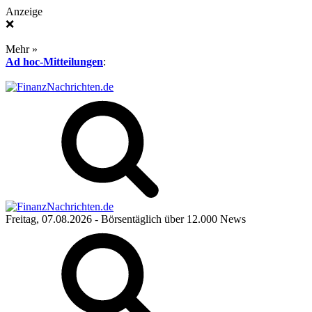
Anzeige
❌
Mehr »
Ad hoc-Mitteilungen
:
Freitag, 07.08.2026
- Börsentäglich über 12.000 News