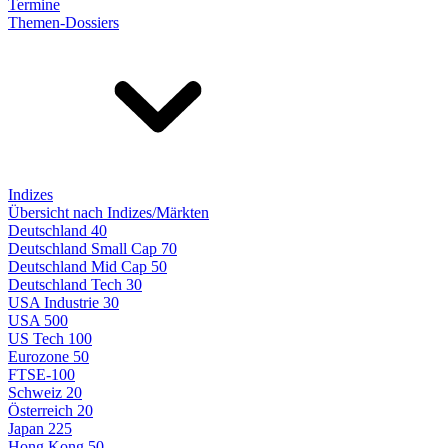
Termine
Themen-Dossiers
Indizes
Übersicht nach Indizes/Märkten
Deutschland 40
Deutschland Small Cap 70
Deutschland Mid Cap 50
Deutschland Tech 30
USA Industrie 30
USA 500
US Tech 100
Eurozone 50
FTSE-100
Schweiz 20
Österreich 20
Japan 225
Hong Kong 50