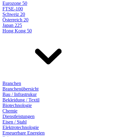
Eurozone 50
FTSE-100
Schweiz 20
Österreich 20
Japan 225
Hong Kong 50
Branchen
Branchenübersicht
Bau / Infrastrukur
Bekleidung / Textil
Biotechnologie
Chemie
Dienstleistungen
Eisen / Stahl
Elektrotechnologie
Erneuerbare Energien