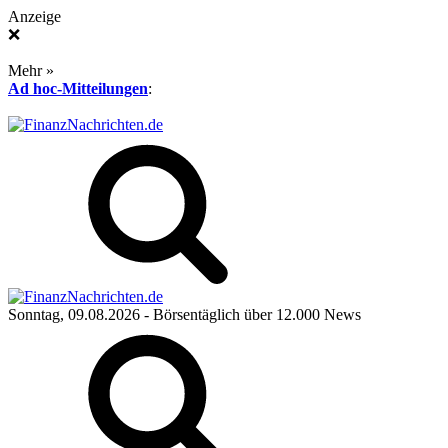
Anzeige
❌
Mehr »
Ad hoc-Mitteilungen
:
Sonntag, 09.08.2026
- Börsentäglich über 12.000 News