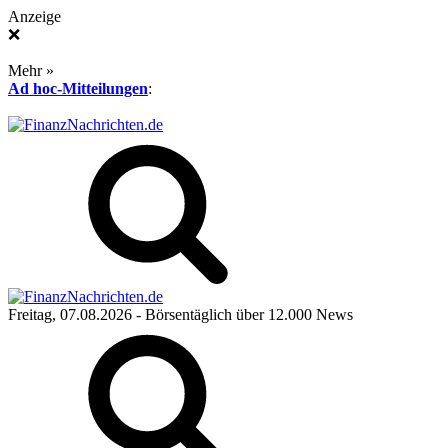
Anzeige
❌
Mehr »
Ad hoc-Mitteilungen
:
Freitag, 07.08.2026
- Börsentäglich über 12.000 News