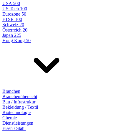
USA 500
US Tech 100
Eurozone 50
FTSE-100
Schweiz 20
Österreich 20
Japan 225
Hong Kong 50
Branchen
Branchenübersicht
Bau / Infrastrukur
Bekleidung / Textil
Biotechnologie
Chemie
Dienstleistungen
Eisen / Stahl