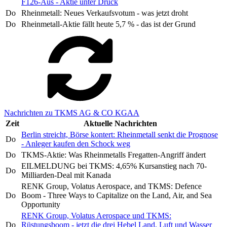
F126-Aus - Aktie unter Druck
Do
Rheinmetall: Neues Verkaufsvotum - was jetzt droht
Do
Rheinmetall-Aktie fällt heute 5,7 % - das ist der Grund
Nachrichten zu TKMS AG & CO KGAA
Zeit
Aktuelle Nachrichten
Berlin streicht, Börse kontert: Rheinmetall senkt die Prognose
Do
- Anleger kaufen den Schock weg
Do
TKMS-Aktie: Was Rheinmetalls Fregatten-Angriff ändert
EILMELDUNG bei TKMS: 4,65% Kursanstieg nach 70-
Do
Milliarden-Deal mit Kanada
RENK Group, Volatus Aerospace, and TKMS: Defence
Do
Boom - Three Ways to Capitalize on the Land, Air, and Sea
Opportunity
RENK Group, Volatus Aerospace und TKMS:
Do
Rüstungsboom - jetzt die drei Hebel Land, Luft und Wasser