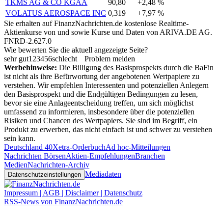
TKMS AG & CO KGAA
90,80
+2,48 %
VOLATUS AEROSPACE INC
0,319
+7,97 %
Sie erhalten auf FinanzNachrichten.de kostenlose Realtime-
Aktienkurse von
und
sowie Kurse und Daten von
ARIVA.DE AG
.
FNRD-2.627.0
Wie bewerten Sie die aktuell angezeigte Seite?
sehr gut
1
2
3
4
5
6
schlecht
Problem melden
Werbehinweise:
Die Billigung des Basisprospekts durch die BaFin
ist nicht als ihre Befürwortung der angebotenen Wertpapiere zu
verstehen. Wir empfehlen Interessenten und potenziellen Anlegern
den Basisprospekt und die Endgültigen Bedingungen zu lesen,
bevor sie eine Anlageentscheidung treffen, um sich möglichst
umfassend zu informieren, insbesondere über die potenziellen
Risiken und Chancen des Wertpapiers. Sie sind im Begriff, ein
Produkt zu erwerben, das nicht einfach ist und schwer zu verstehen
sein kann.
Deutschland 40
Xetra-Orderbuch
Ad hoc-Mitteilungen
Nachrichten Börsen
Aktien-Empfehlungen
Branchen
Medien
Nachrichten-Archiv
Mediadaten
Datenschutzeinstellungen
Impressum | AGB | Disclaimer | Datenschutz
RSS-News von FinanzNachrichten.de