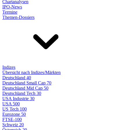
Chartanalysen
IPO-News
Termine
Themen-Dossiers
Indizes
Übersicht nach Indizes/Märkten
Deutschland 40
Deutschland Small Cap 70
Deutschland Mid Cap 50
Deutschland Tech 30
USA Industrie 30
USA 500
US Tech 100
Eurozone 50
FTSE-100
Schweiz 20
Österreich 20