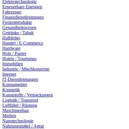
Elektrotechnologie
Erneuerbare Energien
Fahrzeuge
Finanzdienstleistungen
Freizeitprodukte
Gesundheitswesen
Getränke / Tabak
Halbleiter
Handel / E-Commerce
Hardware
Holz / Papier
Hotels / Tourismus
Immobilien
Industrie / Mischkonzerne
Internet
IT-Dienstleistungen
Konsumgüter
Kosmetik
Kunststoffe / Verpackungen
Logistik / Transport
Luftfahrt / Rüstung
Maschinenbau
Medien
Nanotechnologie
Nahrungsmittel / Agrar