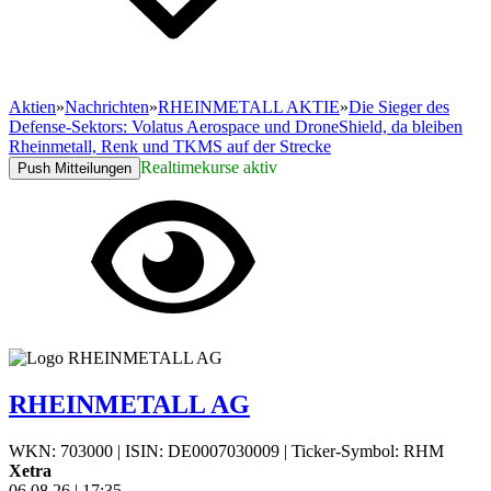
Aktien
»
Nachrichten
»
RHEINMETALL AKTIE
»
Die Sieger des
Defense-Sektors: Volatus Aerospace und DroneShield, da bleiben
Rheinmetall, Renk und TKMS auf der Strecke
Realtimekurse aktiv
Push Mitteilungen
RHEINMETALL AG
WKN: 703000
|
ISIN: DE0007030009
|
Ticker-Symbol: RHM
Xetra
06.08.26
|
17:35