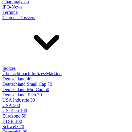
Chartanalysen
IPO-News
Termine
Themen-Dossiers
Indizes
Übersicht nach Indizes/Märkten
Deutschland 40
Deutschland Small Cap 70
Deutschland Mid Cap 50
Deutschland Tech 30
USA Industrie 30
USA 500
US Tech 100
Eurozone 50
FTSE-100
Schweiz 20
Österreich 20