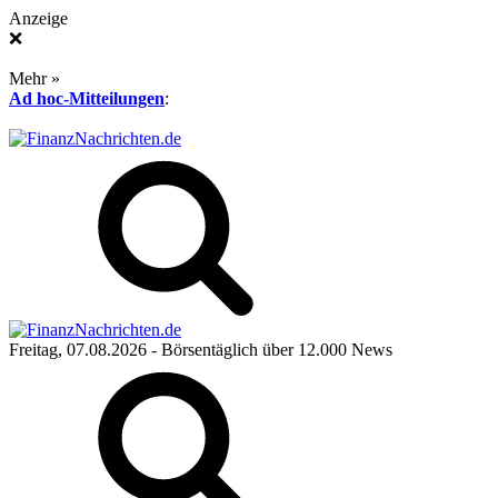
Anzeige
❌
Mehr »
Ad hoc-Mitteilungen
:
Freitag, 07.08.2026
- Börsentäglich über 12.000 News