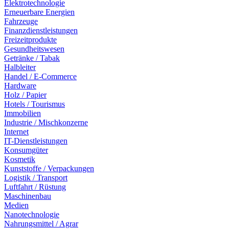
Elektrotechnologie
Erneuerbare Energien
Fahrzeuge
Finanzdienstleistungen
Freizeitprodukte
Gesundheitswesen
Getränke / Tabak
Halbleiter
Handel / E-Commerce
Hardware
Holz / Papier
Hotels / Tourismus
Immobilien
Industrie / Mischkonzerne
Internet
IT-Dienstleistungen
Konsumgüter
Kosmetik
Kunststoffe / Verpackungen
Logistik / Transport
Luftfahrt / Rüstung
Maschinenbau
Medien
Nanotechnologie
Nahrungsmittel / Agrar