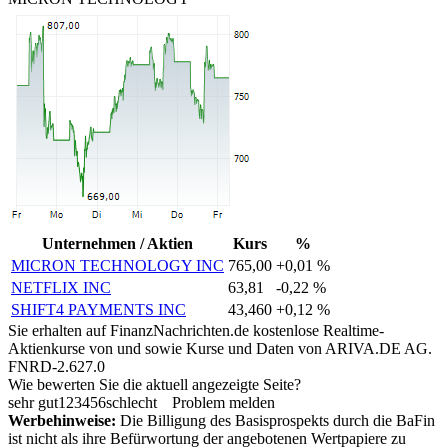
Unternehmen / Aktien
Kurs
%
MICRON TECHNOLOGY INC
765,00
+0,01 %
NETFLIX INC
63,81
-0,22 %
SHIFT4 PAYMENTS INC
43,460
+0,12 %
Sie erhalten auf FinanzNachrichten.de kostenlose Realtime-
Aktienkurse von
und
sowie Kurse und Daten von
ARIVA.DE AG
.
FNRD-2.627.0
Wie bewerten Sie die aktuell angezeigte Seite?
sehr gut
1
2
3
4
5
6
schlecht
Problem melden
Werbehinweise:
Die Billigung des Basisprospekts durch die BaFin
ist nicht als ihre Befürwortung der angebotenen Wertpapiere zu