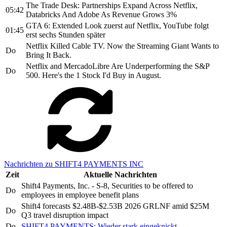
The Trade Desk: Partnerships Expand Across Netflix,
05:42
Databricks And Adobe As Revenue Grows 3%
GTA 6: Extended Look zuerst auf Netflix, YouTube folgt
01:45
erst sechs Stunden später
Netflix Killed Cable TV. Now the Streaming Giant Wants to
Do
Bring It Back.
Netflix and MercadoLibre Are Underperforming the S&P
Do
500. Here's the 1 Stock I'd Buy in August.
Nachrichten zu SHIFT4 PAYMENTS INC
Zeit
Aktuelle Nachrichten
Shift4 Payments, Inc. - S-8, Securities to be offered to
Do
employees in employee benefit plans
Shift4 forecasts $2.48B-$2.53B 2026 GRLNF amid $25M
Do
Q3 travel disruption impact
Do
SHIFT4 PAYMENTS: Wieder stark eingeknickt.