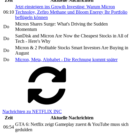
Zeit
Aktuelle Nachrichten
Jetzt einsteigen ins Growth Investing: Warum Micron
06:10
Technoloy, Zefiro Methane und Bloom Energy Ihr Portfolio
beflügeln können
Micron Shares Surge: What's Driving the Sudden
Do
Momentum
SanDisk and Micron Are Now the Cheapest Stocks in All of
Do
Tech - Here's Why
Micron & 2 Profitable Stocks Smart Investors Are Buying in
Do
August
Do
Micron, Meta, Alphabet - Die Rechnung kommt später
Nachrichten zu NETFLIX INC
Zeit
Aktuelle Nachrichten
GTA 6: Netflix zeigt Gameplay zuerst & YouTube muss sich
06:54
gedulden