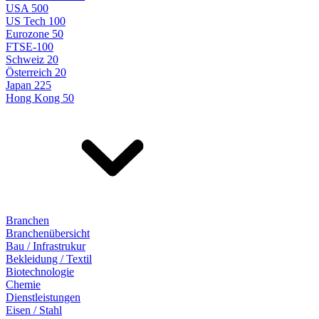
USA 500
US Tech 100
Eurozone 50
FTSE-100
Schweiz 20
Österreich 20
Japan 225
Hong Kong 50
Branchen
Branchenübersicht
Bau / Infrastrukur
Bekleidung / Textil
Biotechnologie
Chemie
Dienstleistungen
Eisen / Stahl