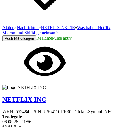
Aktien
»
Nachrichten
»
NETFLIX AKTIE
»
Was haben Netflix,
Micron und Shift4 gemeinsam?
Realtimekurse aktiv
Push Mitteilungen
NETFLIX INC
WKN: 552484
|
ISIN: US64110L1061
|
Ticker-Symbol: NFC
Tradegate
06.08.26
|
21:56
63,81
Euro