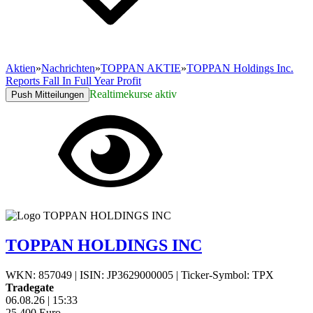
Aktien
»
Nachrichten
»
TOPPAN AKTIE
»
TOPPAN Holdings Inc.
Reports Fall In Full Year Profit
Realtimekurse aktiv
Push Mitteilungen
TOPPAN HOLDINGS INC
WKN: 857049
|
ISIN: JP3629000005
|
Ticker-Symbol: TPX
Tradegate
06.08.26
|
15:33
25,400
Euro