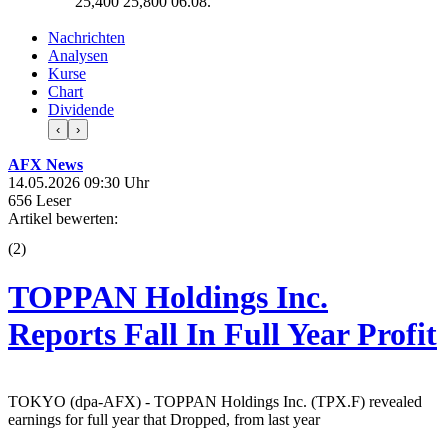
25,400
25,800
06.08.
Nachrichten
Analysen
Kurse
Chart
Dividende
‹
›
AFX News
14.05.2026 09:30 Uhr
656 Leser
Artikel bewerten:
(
2
)
TOPPAN Holdings Inc.
Reports Fall In Full Year Profit
TOKYO (dpa-AFX) - TOPPAN Holdings Inc. (TPX.F) revealed
earnings for full year that Dropped, from last year