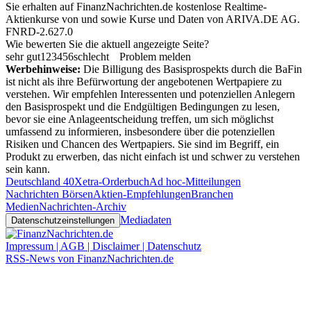
Sie erhalten auf FinanzNachrichten.de kostenlose Realtime-
Aktienkurse von
und
sowie Kurse und Daten von
ARIVA.DE AG
.
FNRD-2.627.0
Wie bewerten Sie die aktuell angezeigte Seite?
sehr gut
1
2
3
4
5
6
schlecht
Problem melden
Werbehinweise:
Die Billigung des Basisprospekts durch die BaFin
ist nicht als ihre Befürwortung der angebotenen Wertpapiere zu
verstehen. Wir empfehlen Interessenten und potenziellen Anlegern
den Basisprospekt und die Endgültigen Bedingungen zu lesen,
bevor sie eine Anlageentscheidung treffen, um sich möglichst
umfassend zu informieren, insbesondere über die potenziellen
Risiken und Chancen des Wertpapiers. Sie sind im Begriff, ein
Produkt zu erwerben, das nicht einfach ist und schwer zu verstehen
sein kann.
Deutschland 40
Xetra-Orderbuch
Ad hoc-Mitteilungen
Nachrichten Börsen
Aktien-Empfehlungen
Branchen
Medien
Nachrichten-Archiv
Mediadaten
Datenschutzeinstellungen
Impressum | AGB | Disclaimer | Datenschutz
RSS-News von FinanzNachrichten.de