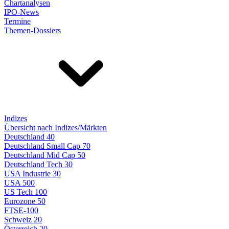
Chartanalysen
IPO-News
Termine
Themen-Dossiers
Indizes
Übersicht nach Indizes/Märkten
Deutschland 40
Deutschland Small Cap 70
Deutschland Mid Cap 50
Deutschland Tech 30
USA Industrie 30
USA 500
US Tech 100
Eurozone 50
FTSE-100
Schweiz 20
Österreich 20