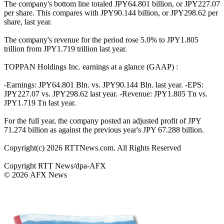
The company's bottom line totaled JPY64.801 billion, or JPY227.07
per share. This compares with JPY90.144 billion, or JPY298.62 per
share, last year.
The company's revenue for the period rose 5.0% to JPY1.805
trillion from JPY1.719 trillion last year.
TOPPAN Holdings Inc. earnings at a glance (GAAP) :
-Earnings: JPY64.801 Bln. vs. JPY90.144 Bln. last year. -EPS:
JPY227.07 vs. JPY298.62 last year. -Revenue: JPY1.805 Tn vs.
JPY1.719 Tn last year.
For the full year, the company posted an adjusted profit of JPY
71.274 billion as against the previous year's JPY 67.288 billion.
Copyright(c) 2026 RTTNews.com. All Rights Reserved
Copyright RTT News/dpa-AFX
© 2026 AFX News