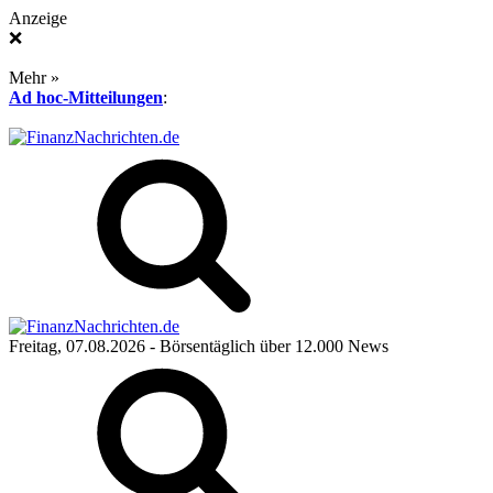
Anzeige
❌
Mehr »
Ad hoc-Mitteilungen
:
Freitag, 07.08.2026
- Börsentäglich über 12.000 News