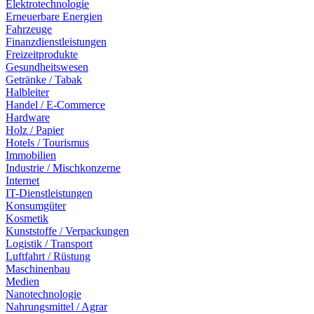
Elektrotechnologie
Erneuerbare Energien
Fahrzeuge
Finanzdienstleistungen
Freizeitprodukte
Gesundheitswesen
Getränke / Tabak
Halbleiter
Handel / E-Commerce
Hardware
Holz / Papier
Hotels / Tourismus
Immobilien
Industrie / Mischkonzerne
Internet
IT-Dienstleistungen
Konsumgüter
Kosmetik
Kunststoffe / Verpackungen
Logistik / Transport
Luftfahrt / Rüstung
Maschinenbau
Medien
Nanotechnologie
Nahrungsmittel / Agrar