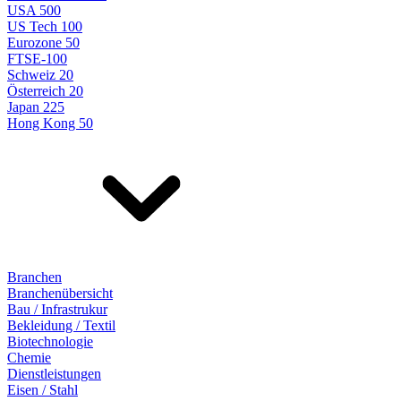
USA 500
US Tech 100
Eurozone 50
FTSE-100
Schweiz 20
Österreich 20
Japan 225
Hong Kong 50
Branchen
Branchenübersicht
Bau / Infrastrukur
Bekleidung / Textil
Biotechnologie
Chemie
Dienstleistungen
Eisen / Stahl