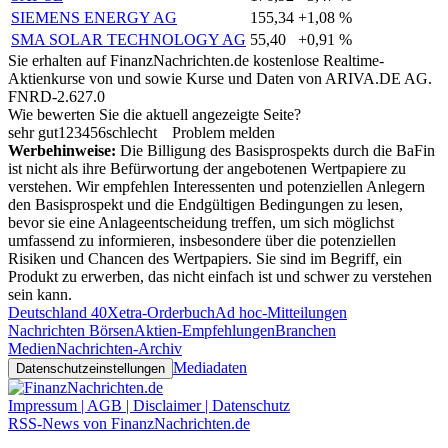
SIEMENS ENERGY AG
155,34
+1,08 %
SMA SOLAR TECHNOLOGY AG
55,40
+0,91 %
Sie erhalten auf FinanzNachrichten.de kostenlose Realtime-
Aktienkurse von
und
sowie Kurse und Daten von
ARIVA.DE AG
.
FNRD-2.627.0
Wie bewerten Sie die aktuell angezeigte Seite?
sehr gut
1
2
3
4
5
6
schlecht
Problem melden
Werbehinweise:
Die Billigung des Basisprospekts durch die BaFin
ist nicht als ihre Befürwortung der angebotenen Wertpapiere zu
verstehen. Wir empfehlen Interessenten und potenziellen Anlegern
den Basisprospekt und die Endgültigen Bedingungen zu lesen,
bevor sie eine Anlageentscheidung treffen, um sich möglichst
umfassend zu informieren, insbesondere über die potenziellen
Risiken und Chancen des Wertpapiers. Sie sind im Begriff, ein
Produkt zu erwerben, das nicht einfach ist und schwer zu verstehen
sein kann.
Deutschland 40
Xetra-Orderbuch
Ad hoc-Mitteilungen
Nachrichten Börsen
Aktien-Empfehlungen
Branchen
Medien
Nachrichten-Archiv
Mediadaten
Datenschutzeinstellungen
Impressum | AGB | Disclaimer | Datenschutz
RSS-News von FinanzNachrichten.de