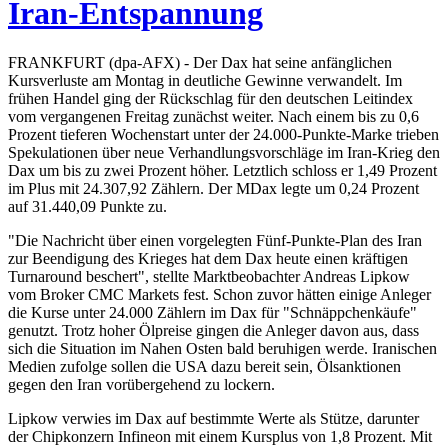
Iran-Entspannung
FRANKFURT (dpa-AFX) - Der Dax hat seine anfänglichen
Kursverluste am Montag in deutliche Gewinne verwandelt. Im
frühen Handel ging der Rückschlag für den deutschen Leitindex
vom vergangenen Freitag zunächst weiter. Nach einem bis zu 0,6
Prozent tieferen Wochenstart unter der 24.000-Punkte-Marke trieben
Spekulationen über neue Verhandlungsvorschläge im Iran-Krieg den
Dax um bis zu zwei Prozent höher. Letztlich schloss er 1,49 Prozent
im Plus mit 24.307,92 Zählern. Der MDax legte um 0,24 Prozent
auf 31.440,09 Punkte zu.
"Die Nachricht über einen vorgelegten Fünf-Punkte-Plan des Iran
zur Beendigung des Krieges hat dem Dax heute einen kräftigen
Turnaround beschert", stellte Marktbeobachter Andreas Lipkow
vom Broker CMC Markets fest. Schon zuvor hätten einige Anleger
die Kurse unter 24.000 Zählern im Dax für "Schnäppchenkäufe"
genutzt. Trotz hoher Ölpreise gingen die Anleger davon aus, dass
sich die Situation im Nahen Osten bald beruhigen werde. Iranischen
Medien zufolge sollen die USA dazu bereit sein, Ölsanktionen
gegen den Iran vorübergehend zu lockern.
Lipkow verwies im Dax auf bestimmte Werte als Stütze, darunter
der Chipkonzern Infineon mit einem Kursplus von 1,8 Prozent. Mit