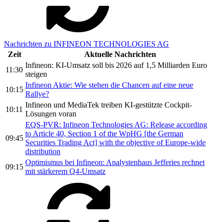
Nachrichten zu INFINEON TECHNOLOGIES AG
Zeit
Aktuelle Nachrichten
Infineon: KI-Umsatz soll bis 2026 auf 1,5 Milliarden Euro
11:30
steigen
Infineon Aktie: Wie stehen die Chancen auf eine neue
10:15
Rallye?
Infineon und MediaTek treiben KI-gestützte Cockpit-
10:11
Lösungen voran
EQS-PVR: Infineon Technologies AG: Release according
to Article 40, Section 1 of the WpHG [the German
09:45
Securities Trading Act] with the objective of Europe-wide
distribution
Optimismus bei Infineon: Analystenhaus Jefferies rechnet
09:15
mit stärkerem Q4-Umsatz