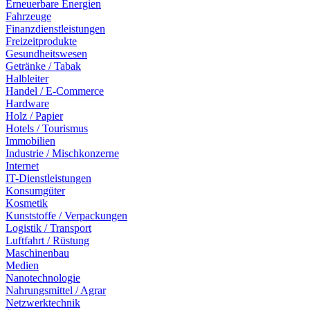
Erneuerbare Energien
Fahrzeuge
Finanzdienstleistungen
Freizeitprodukte
Gesundheitswesen
Getränke / Tabak
Halbleiter
Handel / E-Commerce
Hardware
Holz / Papier
Hotels / Tourismus
Immobilien
Industrie / Mischkonzerne
Internet
IT-Dienstleistungen
Konsumgüter
Kosmetik
Kunststoffe / Verpackungen
Logistik / Transport
Luftfahrt / Rüstung
Maschinenbau
Medien
Nanotechnologie
Nahrungsmittel / Agrar
Netzwerktechnik