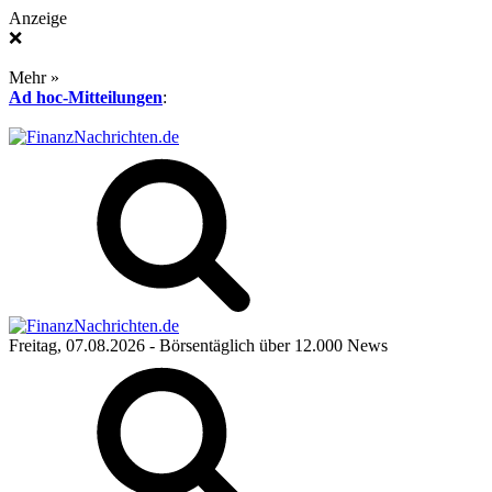
Anzeige
❌
Mehr »
Ad hoc-Mitteilungen
:
Freitag, 07.08.2026
- Börsentäglich über 12.000 News