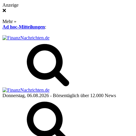
Anzeige
❌
Mehr »
Ad hoc-Mitteilungen
:
Donnerstag, 06.08.2026
- Börsentäglich über 12.000 News