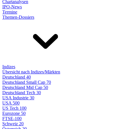
Chartanalysen
IPO-News
Termine
Themen-Dossiers
Indizes
Übersicht nach Indizes/Märkten
Deutschland 40
Deutschland Small Cap 70
Deutschland Mid Cap 50
Deutschland Tech 30
USA Industrie 30
USA 500
US Tech 100
Eurozone 50
FTSE-100
Schweiz 20
Österreich 20