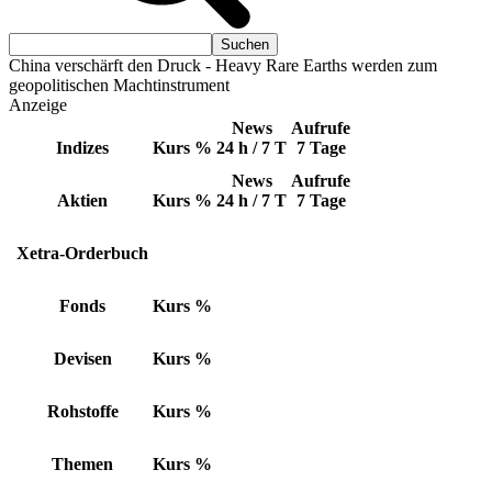
China verschärft den Druck - Heavy Rare Earths werden zum
geopolitischen Machtinstrument
Anzeige
News
Aufrufe
Indizes
Kurs
%
24 h / 7 T
7 Tage
News
Aufrufe
Aktien
Kurs
%
24 h / 7 T
7 Tage
Xetra-Orderbuch
Fonds
Kurs
%
Devisen
Kurs
%
Rohstoffe
Kurs
%
Themen
Kurs
%