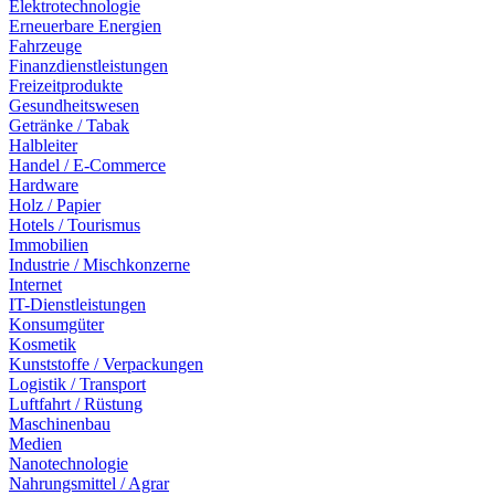
Elektrotechnologie
Erneuerbare Energien
Fahrzeuge
Finanzdienstleistungen
Freizeitprodukte
Gesundheitswesen
Getränke / Tabak
Halbleiter
Handel / E-Commerce
Hardware
Holz / Papier
Hotels / Tourismus
Immobilien
Industrie / Mischkonzerne
Internet
IT-Dienstleistungen
Konsumgüter
Kosmetik
Kunststoffe / Verpackungen
Logistik / Transport
Luftfahrt / Rüstung
Maschinenbau
Medien
Nanotechnologie
Nahrungsmittel / Agrar