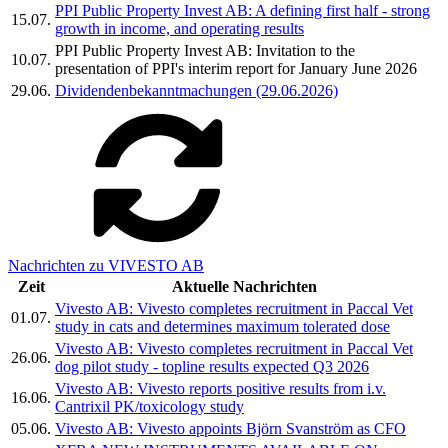
PPI Public Property Invest AB: A defining first half - strong
15.07.
growth in income, and operating results
PPI Public Property Invest AB: Invitation to the
10.07.
presentation of PPI's interim report for January June 2026
29.06.
Dividendenbekanntmachungen (29.06.2026)
Nachrichten zu VIVESTO AB
Zeit
Aktuelle Nachrichten
Vivesto AB: Vivesto completes recruitment in Paccal Vet
01.07.
study in cats and determines maximum tolerated dose
Vivesto AB: Vivesto completes recruitment in Paccal Vet
26.06.
dog pilot study - topline results expected Q3 2026
Vivesto AB: Vivesto reports positive results from i.v.
16.06.
Cantrixil PK/toxicology study
05.06.
Vivesto AB: Vivesto appoints Björn Svanström as CFO