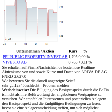
Unternehmen / Aktien
Kurs
%
PPI PUBLIC PROPERTY INVEST AB
1,705
0,00 %
VIVESTO AB
0,763
+3,11 %
Sie erhalten auf FinanzNachrichten.de kostenlose Realtime-
Aktienkurse von
und
sowie Kurse und Daten von
ARIVA.DE AG
.
FNRD-2.627.0
Wie bewerten Sie die aktuell angezeigte Seite?
sehr gut
1
2
3
4
5
6
schlecht
Problem melden
Werbehinweise:
Die Billigung des Basisprospekts durch die BaFin
ist nicht als ihre Befürwortung der angebotenen Wertpapiere zu
verstehen. Wir empfehlen Interessenten und potenziellen Anlegern
den Basisprospekt und die Endgültigen Bedingungen zu lesen,
bevor sie eine Anlageentscheidung treffen, um sich möglichst