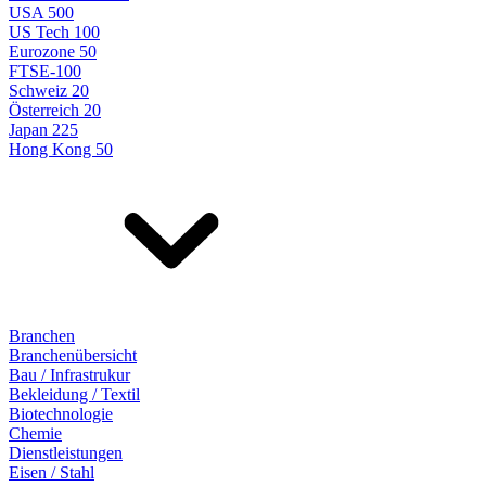
USA 500
US Tech 100
Eurozone 50
FTSE-100
Schweiz 20
Österreich 20
Japan 225
Hong Kong 50
Branchen
Branchenübersicht
Bau / Infrastrukur
Bekleidung / Textil
Biotechnologie
Chemie
Dienstleistungen
Eisen / Stahl