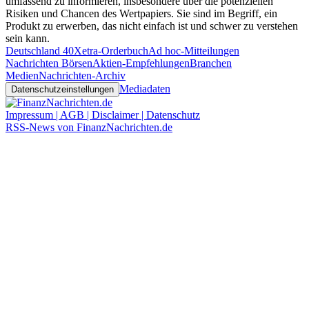
umfassend zu informieren, insbesondere über die potenziellen
Risiken und Chancen des Wertpapiers. Sie sind im Begriff, ein
Produkt zu erwerben, das nicht einfach ist und schwer zu verstehen
sein kann.
Deutschland 40
Xetra-Orderbuch
Ad hoc-Mitteilungen
Nachrichten Börsen
Aktien-Empfehlungen
Branchen
Medien
Nachrichten-Archiv
Mediadaten
Datenschutzeinstellungen
Impressum | AGB | Disclaimer | Datenschutz
RSS-News von FinanzNachrichten.de