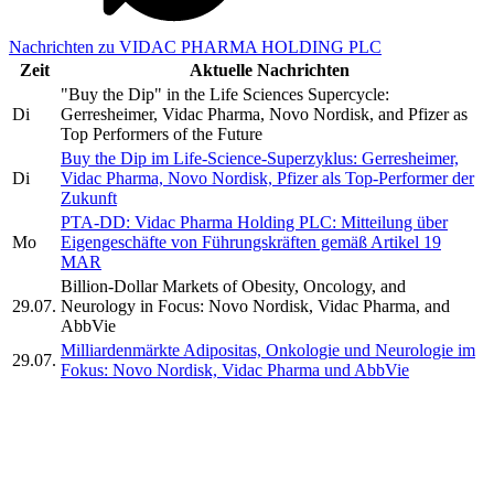
Nachrichten zu VIDAC PHARMA HOLDING PLC
Zeit
Aktuelle Nachrichten
"Buy the Dip" in the Life Sciences Supercycle:
Di
Gerresheimer, Vidac Pharma, Novo Nordisk, and Pfizer as
Top Performers of the Future
Buy the Dip im Life-Science-Superzyklus: Gerresheimer,
Di
Vidac Pharma, Novo Nordisk, Pfizer als Top-Performer der
Zukunft
PTA-DD: Vidac Pharma Holding PLC: Mitteilung über
Mo
Eigengeschäfte von Führungskräften gemäß Artikel 19
MAR
Billion-Dollar Markets of Obesity, Oncology, and
29.07.
Neurology in Focus: Novo Nordisk, Vidac Pharma, and
AbbVie
Milliardenmärkte Adipositas, Onkologie und Neurologie im
29.07.
Fokus: Novo Nordisk, Vidac Pharma und AbbVie