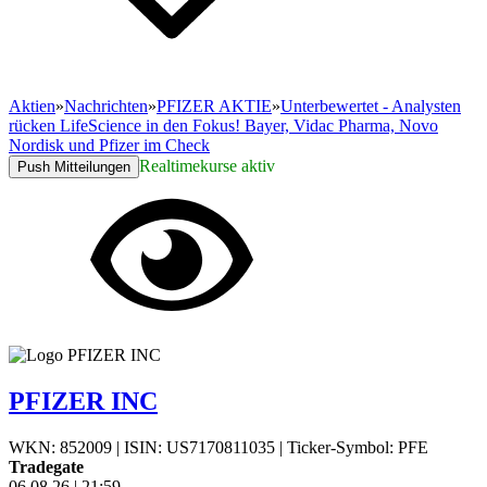
Aktien
»
Nachrichten
»
PFIZER AKTIE
»
Unterbewertet - Analysten
rücken LifeScience in den Fokus! Bayer, Vidac Pharma, Novo
Nordisk und Pfizer im Check
Realtimekurse aktiv
Push Mitteilungen
PFIZER INC
WKN: 852009
|
ISIN: US7170811035
|
Ticker-Symbol: PFE
Tradegate
06.08.26
|
21:59