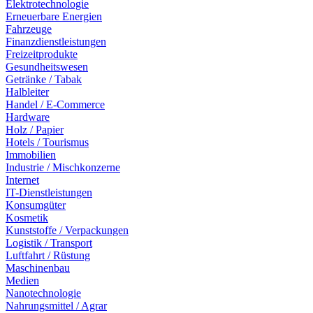
Elektrotechnologie
Erneuerbare Energien
Fahrzeuge
Finanzdienstleistungen
Freizeitprodukte
Gesundheitswesen
Getränke / Tabak
Halbleiter
Handel / E-Commerce
Hardware
Holz / Papier
Hotels / Tourismus
Immobilien
Industrie / Mischkonzerne
Internet
IT-Dienstleistungen
Konsumgüter
Kosmetik
Kunststoffe / Verpackungen
Logistik / Transport
Luftfahrt / Rüstung
Maschinenbau
Medien
Nanotechnologie
Nahrungsmittel / Agrar