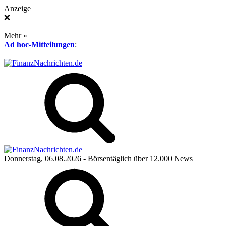
Anzeige
❌
Mehr »
Ad hoc-Mitteilungen
:
Donnerstag, 06.08.2026
- Börsentäglich über 12.000 News