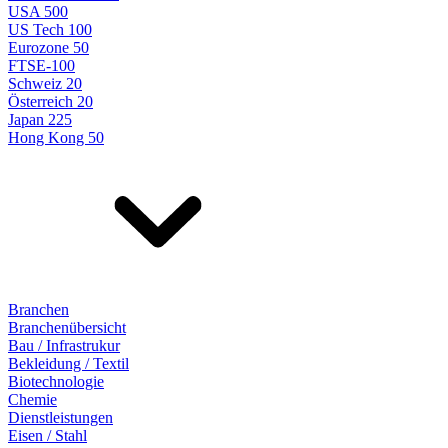
USA 500
US Tech 100
Eurozone 50
FTSE-100
Schweiz 20
Österreich 20
Japan 225
Hong Kong 50
Branchen
Branchenübersicht
Bau / Infrastrukur
Bekleidung / Textil
Biotechnologie
Chemie
Dienstleistungen
Eisen / Stahl