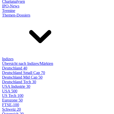
Chartanalysen
IPO-News
Termine
Themen-Dossiers
Indizes
Übersicht nach Indizes/Märkten
Deutschland 40
Deutschland Small Cap 70
Deutschland Mid Cap 50
Deutschland Tech 30
USA Industrie 30
USA 500
US Tech 100
Eurozone 50
FTSE-100
Schweiz 20
Österreich 20