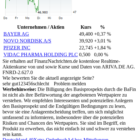
Unternehmen / Aktien
Kurs
%
BAYER AG
49,400
+0,37 %
NOVO NORDISK A/S
39,920
+3,01 %
PFIZER INC
22,745
+1,84 %
VIDAC PHARMA HOLDING PLC
0,500
0,00 %
Sie erhalten auf FinanzNachrichten.de kostenlose Realtime-
Aktienkurse von
und
sowie Kurse und Daten von
ARIVA.DE AG
.
FNRD-2.627.0
Wie bewerten Sie die aktuell angezeigte Seite?
sehr gut
1
2
3
4
5
6
schlecht
Problem melden
Werbehinweise:
Die Billigung des Basisprospekts durch die BaFin
ist nicht als ihre Befürwortung der angebotenen Wertpapiere zu
verstehen. Wir empfehlen Interessenten und potenziellen Anlegern
den Basisprospekt und die Endgültigen Bedingungen zu lesen,
bevor sie eine Anlageentscheidung treffen, um sich möglichst
umfassend zu informieren, insbesondere über die potenziellen
Risiken und Chancen des Wertpapiers. Sie sind im Begriff, ein
Produkt zu erwerben, das nicht einfach ist und schwer zu verstehen
sein kann.
Deutschland 40
Xetra-Orderbuch
Ad hoc-Mitteilungen