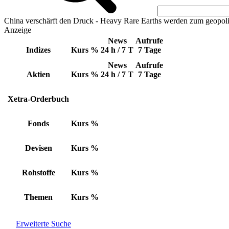
China verschärft den Druck - Heavy Rare Earths werden zum geopoli
Anzeige
News
Aufrufe
Indizes
Kurs
%
24 h / 7 T
7 Tage
News
Aufrufe
Aktien
Kurs
%
24 h / 7 T
7 Tage
Xetra-Orderbuch
Fonds
Kurs
%
Devisen
Kurs
%
Rohstoffe
Kurs
%
Themen
Kurs
%
Erweiterte Suche