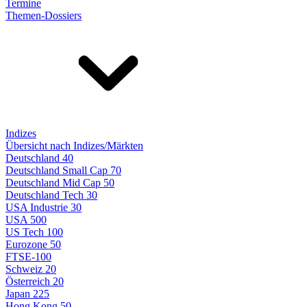
Termine
Themen-Dossiers
Indizes
Übersicht nach Indizes/Märkten
Deutschland 40
Deutschland Small Cap 70
Deutschland Mid Cap 50
Deutschland Tech 30
USA Industrie 30
USA 500
US Tech 100
Eurozone 50
FTSE-100
Schweiz 20
Österreich 20
Japan 225
Hong Kong 50