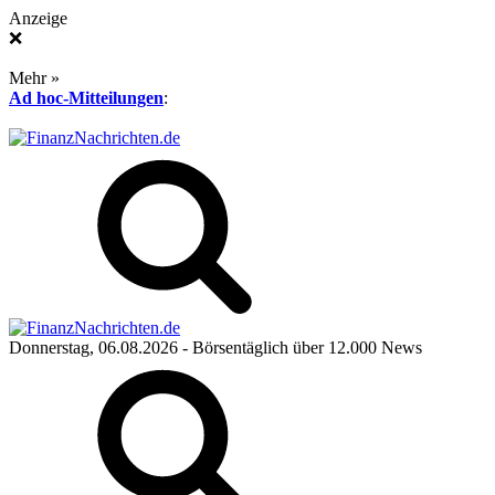
Anzeige
❌
Mehr »
Ad hoc-Mitteilungen
:
Donnerstag, 06.08.2026
- Börsentäglich über 12.000 News