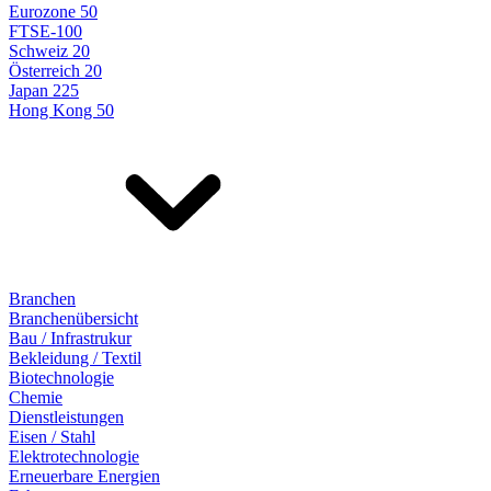
Eurozone 50
FTSE-100
Schweiz 20
Österreich 20
Japan 225
Hong Kong 50
Branchen
Branchenübersicht
Bau / Infrastrukur
Bekleidung / Textil
Biotechnologie
Chemie
Dienstleistungen
Eisen / Stahl
Elektrotechnologie
Erneuerbare Energien