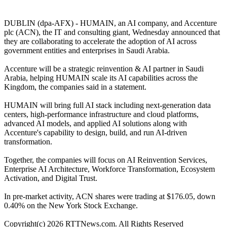
DUBLIN (dpa-AFX) - HUMAIN, an AI company, and Accenture
plc (ACN), the IT and consulting giant, Wednesday announced that
they are collaborating to accelerate the adoption of AI across
government entities and enterprises in Saudi Arabia.
Accenture will be a strategic reinvention & AI partner in Saudi
Arabia, helping HUMAIN scale its AI capabilities across the
Kingdom, the companies said in a statement.
HUMAIN will bring full AI stack including next-generation data
centers, high-performance infrastructure and cloud platforms,
advanced AI models, and applied AI solutions along with
Accenture's capability to design, build, and run AI-driven
transformation.
Together, the companies will focus on AI Reinvention Services,
Enterprise AI Architecture, Workforce Transformation, Ecosystem
Activation, and Digital Trust.
In pre-market activity, ACN shares were trading at $176.05, down
0.40% on the New York Stock Exchange.
Copyright(c) 2026 RTTNews.com. All Rights Reserved