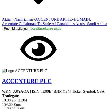
Aktien
»
Nachrichten
»
ACCENTURE AKTIE
»
HUMAIN,
Accenture Collaborate To Scale AI Capabilities Across Saudi Arabia
Realtimekurse aktiv
Push Mitteilungen
ACCENTURE PLC
WKN: A0YAQA
|
ISIN: IE00B4BNMY34
|
Ticker-Symbol: CSA
Tradegate
10.08.26
|
21:04
154,60
Euro
+1,74 %
+2,65