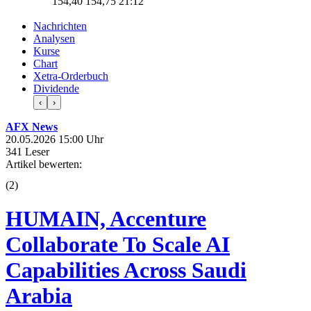
154,40
154,75
21:12
Nachrichten
Analysen
Kurse
Chart
Xetra-Orderbuch
Dividende
‹
›
AFX News
20.05.2026 15:00 Uhr
341 Leser
Artikel bewerten:
(
2
)
HUMAIN, Accenture
Collaborate To Scale AI
Capabilities Across Saudi
Arabia