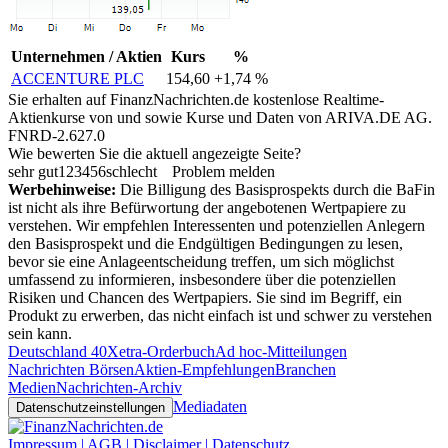
Unternehmen / Aktien
Kurs
%
ACCENTURE PLC
154,60
+1,74 %
Sie erhalten auf FinanzNachrichten.de kostenlose Realtime-
Aktienkurse von
und
sowie Kurse und Daten von
ARIVA.DE AG
.
FNRD-2.627.0
Wie bewerten Sie die aktuell angezeigte Seite?
sehr gut
1
2
3
4
5
6
schlecht
Problem melden
Werbehinweise:
Die Billigung des Basisprospekts durch die BaFin
ist nicht als ihre Befürwortung der angebotenen Wertpapiere zu
verstehen. Wir empfehlen Interessenten und potenziellen Anlegern
den Basisprospekt und die Endgültigen Bedingungen zu lesen,
bevor sie eine Anlageentscheidung treffen, um sich möglichst
umfassend zu informieren, insbesondere über die potenziellen
Risiken und Chancen des Wertpapiers. Sie sind im Begriff, ein
Produkt zu erwerben, das nicht einfach ist und schwer zu verstehen
sein kann.
Deutschland 40
Xetra-Orderbuch
Ad hoc-Mitteilungen
Nachrichten Börsen
Aktien-Empfehlungen
Branchen
Medien
Nachrichten-Archiv
Mediadaten
Datenschutzeinstellungen
Impressum | AGB | Disclaimer | Datenschutz