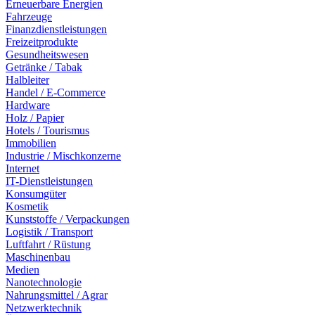
Erneuerbare Energien
Fahrzeuge
Finanzdienstleistungen
Freizeitprodukte
Gesundheitswesen
Getränke / Tabak
Halbleiter
Handel / E-Commerce
Hardware
Holz / Papier
Hotels / Tourismus
Immobilien
Industrie / Mischkonzerne
Internet
IT-Dienstleistungen
Konsumgüter
Kosmetik
Kunststoffe / Verpackungen
Logistik / Transport
Luftfahrt / Rüstung
Maschinenbau
Medien
Nanotechnologie
Nahrungsmittel / Agrar
Netzwerktechnik