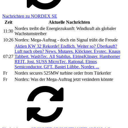
Nachrichten zu NORDEX SE
Zeit
Aktuelle Nachrichten
Nordex treibt die Energiezukunft: Windkraft als globaler
11:30
Wachstumstreiber
10:26
Nordex: Mega-Auftrag - doch ein Signal trübt die Freude
Aktien KW 32 Rekorde! Endlich. Weiter so? Überkauft?
Luft nach oben? News. Mutares. Klöckner. Evotec. Knaus
07:27
Tabbert. WashTec. All Stabilus. ElringKlinger. Hamborner
REIT. Jost. SUSS MicroTec. Rational. Elmos
Semiconductor. GFT. Bastei Lübbe. Nordex ...
Fr
Nordex secures 525MW turbine order from Türkerler
Fr
Nordex: Was der Mega-Auftrag jetzt verändern könnte