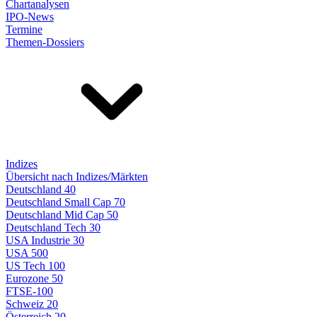
Chartanalysen
IPO-News
Termine
Themen-Dossiers
Indizes
Übersicht nach Indizes/Märkten
Deutschland 40
Deutschland Small Cap 70
Deutschland Mid Cap 50
Deutschland Tech 30
USA Industrie 30
USA 500
US Tech 100
Eurozone 50
FTSE-100
Schweiz 20
Österreich 20