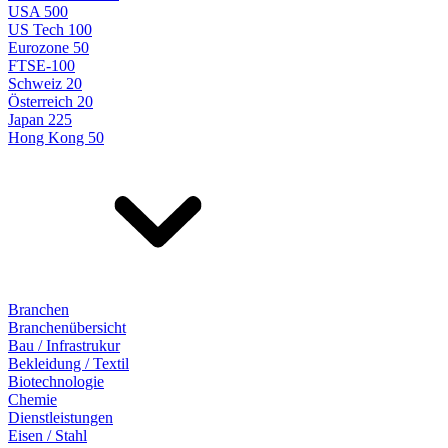
USA 500
US Tech 100
Eurozone 50
FTSE-100
Schweiz 20
Österreich 20
Japan 225
Hong Kong 50
Branchen
Branchenübersicht
Bau / Infrastrukur
Bekleidung / Textil
Biotechnologie
Chemie
Dienstleistungen
Eisen / Stahl