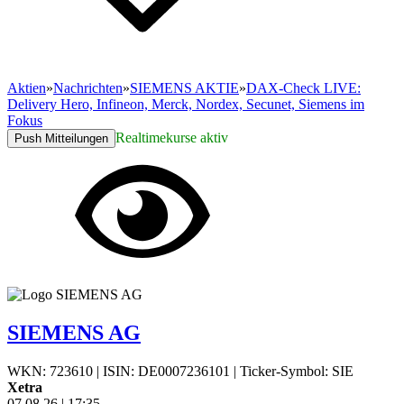
Aktien
»
Nachrichten
»
SIEMENS AKTIE
»
DAX-Check LIVE:
Delivery Hero, Infineon, Merck, Nordex, Secunet, Siemens im
Fokus
Realtimekurse aktiv
Push Mitteilungen
SIEMENS AG
WKN: 723610
|
ISIN: DE0007236101
|
Ticker-Symbol: SIE
Xetra
07.08.26
|
17:35