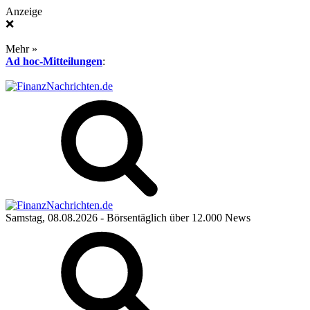
Anzeige
❌
Mehr »
Ad hoc-Mitteilungen
:
Samstag, 08.08.2026
- Börsentäglich über 12.000 News