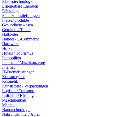
Elektrotechnologie
Erneuerbare Energien
Fahrzeuge
Finanzdienstleistungen
Freizeitprodukte
Gesundheitswesen
Getränke / Tabak
Halbleiter
Handel / E-Commerce
Hardware
Holz / Papier
Hotels / Tourismus
Immobilien
Industrie / Mischkonzerne
Internet
IT-Dienstleistungen
Konsumgüter
Kosmetik
Kunststoffe / Verpackungen
Logistik / Transport
Luftfahrt / Rüstung
Maschinenbau
Medien
Nanotechnologie
Nahrungsmittel / Agrar