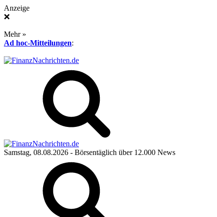
Anzeige
❌
Mehr »
Ad hoc-Mitteilungen
:
Samstag, 08.08.2026
- Börsentäglich über 12.000 News