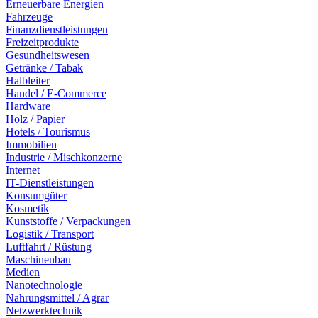
Erneuerbare Energien
Fahrzeuge
Finanzdienstleistungen
Freizeitprodukte
Gesundheitswesen
Getränke / Tabak
Halbleiter
Handel / E-Commerce
Hardware
Holz / Papier
Hotels / Tourismus
Immobilien
Industrie / Mischkonzerne
Internet
IT-Dienstleistungen
Konsumgüter
Kosmetik
Kunststoffe / Verpackungen
Logistik / Transport
Luftfahrt / Rüstung
Maschinenbau
Medien
Nanotechnologie
Nahrungsmittel / Agrar
Netzwerktechnik