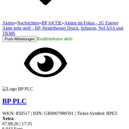
Aktien
»
Nachrichten
»
BP AKTIE
»
Aktien im Fokus - 2G Energy
Aktie geht steil! - BP, Heidelberger Druck, Infineon, Nel ASA und
TKMS
Realtimekurse aktiv
Push Mitteilungen
BP PLC
WKN: 850517
|
ISIN: GB0007980591
|
Ticker-Symbol: BPE5
Xetra
07.08.26
|
17:35
6,043
Euro