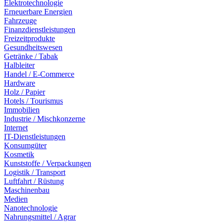
Elektrotechnologie
Erneuerbare Energien
Fahrzeuge
Finanzdienstleistungen
Freizeitprodukte
Gesundheitswesen
Getränke / Tabak
Halbleiter
Handel / E-Commerce
Hardware
Holz / Papier
Hotels / Tourismus
Immobilien
Industrie / Mischkonzerne
Internet
IT-Dienstleistungen
Konsumgüter
Kosmetik
Kunststoffe / Verpackungen
Logistik / Transport
Luftfahrt / Rüstung
Maschinenbau
Medien
Nanotechnologie
Nahrungsmittel / Agrar