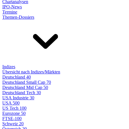
Chartanalysen
IPO-News
Termine
Themen-Dossiers
Indizes
Übersicht nach Indizes/Märkten
Deutschland 40
Deutschland Small Cap 70
Deutschland Mid Cap 50
Deutschland Tech 30
USA Industrie 30
USA 500
US Tech 100
Eurozone 50
FTSE-100
Schweiz 20
Österreich 20