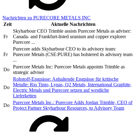
Nachrichten zu PURECORE METALS INC
Zeit
Aktuelle Nachrichten
Skyharbour CEO Trimble assists Purecore Metals as adviser:
Fr
Canada- and Frankfurt-listed uranium and copper explorer
Purecore ...
Purecore adds Skyharbour CEO to its advisory team:
Fr
Purecore Metals (CSE:PURE) has bolstered its advisory team
...
Purecore Metals Inc: Purecore Metals appoints Trimble as
Do
strategic adviser
Rohstoff-Engpässe: Anhaltende Engpässe für kritische
Metalle: Rio Tinto, Lynas, Q2 Metals, International Graphite,
Do
Electric Metals und Purecore setzen auf westliche
Lieferketten
Purecore Metals Inc.: Purecore Adds Jordan Trimble, CEO of
Do
Project Partner Skyharbour Resources, to Advisory Team