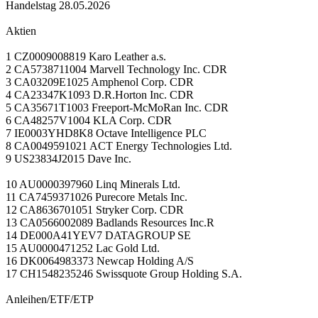
Handelstag 28.05.2026
Aktien
1 CZ0009008819 Karo Leather a.s.
2 CA5738711004 Marvell Technology Inc. CDR
3 CA03209E1025 Amphenol Corp. CDR
4 CA23347K1093 D.R.Horton Inc. CDR
5 CA35671T1003 Freeport-McMoRan Inc. CDR
6 CA48257V1004 KLA Corp. CDR
7 IE0003YHD8K8 Octave Intelligence PLC
8 CA0049591021 ACT Energy Technologies Ltd.
9 US23834J2015 Dave Inc.
10 AU0000397960 Linq Minerals Ltd.
11 CA7459371026 Purecore Metals Inc.
12 CA8636701051 Stryker Corp. CDR
13 CA0566002089 Badlands Resources Inc.R
14 DE000A41YEV7 DATAGROUP SE
15 AU0000471252 Lac Gold Ltd.
16 DK0064983373 Newcap Holding A/S
17 CH1548235246 Swissquote Group Holding S.A.
Anleihen/ETF/ETP