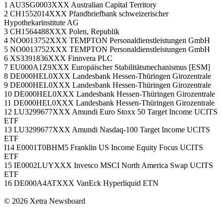
1 AU3SG0003XXX Australian Capital Territory
2 CH1552014XXX Pfandbriefbank schweizerischer
Hypothekarinstitute AG
3 CH1564488XXX Polen, Republik
4 NO0013752XXX TEMPTON Personaldienstleistungen GmbH
5 NO0013752XXX TEMPTON Personaldienstleistungen GmbH
6 XS3391836XXX Finnvera PLC
7 EU000A1Z9XXX Europäischer Stabilitätsmechanismus [ESM]
8 DE000HEL0XXX Landesbank Hessen-Thüringen Girozentrale
9 DE000HEL0XXX Landesbank Hessen-Thüringen Girozentrale
10 DE000HEL0XXX Landesbank Hessen-Thüringen Girozentrale
11 DE000HEL0XXX Landesbank Hessen-Thüringen Girozentrale
12 LU3299677XXX Amundi Euro Stoxx 50 Target Income UCITS
ETF
13 LU3299677XXX Amundi Nasdaq-100 Target Income UCITS
ETF
I14 E0001T0BHM5 Franklin US Income Equity Focus UCITS
ETF
15 IE0002LUYXXX Invesco MSCI North America Swap UCITS
ETF
16 DE000A4ATXXX VanEck Hyperliquid ETN
© 2026 Xetra Newsboard