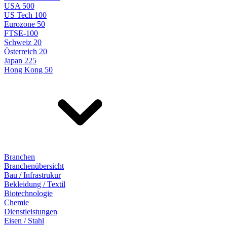
USA 500
US Tech 100
Eurozone 50
FTSE-100
Schweiz 20
Österreich 20
Japan 225
Hong Kong 50
Branchen
Branchenübersicht
Bau / Infrastrukur
Bekleidung / Textil
Biotechnologie
Chemie
Dienstleistungen
Eisen / Stahl