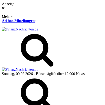
Anzeige
❌
Mehr »
Ad hoc-Mitteilungen
:
Sonntag, 09.08.2026
- Börsentäglich über 12.000 News