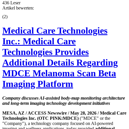
436 Leser
Artikel bewerten:
(
2
)
Medical Care Technologies
Inc.: Medical Care
Technologies Provides
Additional Details Regarding
MDCE Melanoma Scan Beta
Imaging Platform
Company discusses AI-assisted body-map monitoring architecture
and long-term imaging technology development initiatives
MESA, AZ / ACCESS Newswire / May 28, 2026 /
Medical Care
Technologies Inc. (OTC PINK:MDCE)
("MDCE" or the
"Company"), a technology company focused on AI-powered
imaging and wellness applications, today provided
additional