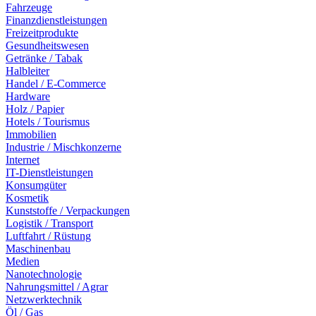
Fahrzeuge
Finanzdienstleistungen
Freizeitprodukte
Gesundheitswesen
Getränke / Tabak
Halbleiter
Handel / E-Commerce
Hardware
Holz / Papier
Hotels / Tourismus
Immobilien
Industrie / Mischkonzerne
Internet
IT-Dienstleistungen
Konsumgüter
Kosmetik
Kunststoffe / Verpackungen
Logistik / Transport
Luftfahrt / Rüstung
Maschinenbau
Medien
Nanotechnologie
Nahrungsmittel / Agrar
Netzwerktechnik
Öl / Gas