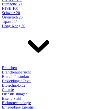
Eurozone 50
FTSE-100
Schweiz 20
Österreich 20
Japan 225
Hong Kong 50
Branchen
Branchenübersicht
Bau / Infrastrukur
Bekleidung / Textil
Biotechnologie
Chemie
Dienstleistungen
Eisen / Stahl
Elektrotechnologie
Erneuerbare Energien