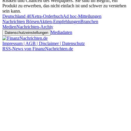
Risiken und Chancen des Wertpapiers. Sie sind im Begriff, ein
Produkt zu erwerben, das nicht einfach ist und schwer zu verstehen
sein kann.
Deutschland 40
Xetra-Orderbuch
Ad hoc-Mitteilungen
Nachrichten Börsen
Aktien-Empfehlungen
Branchen
Medien
Nachrichten-Archiv
Mediadaten
Datenschutzeinstellungen
Impressum | AGB | Disclaimer | Datenschutz
RSS-News von FinanzNachrichten.de