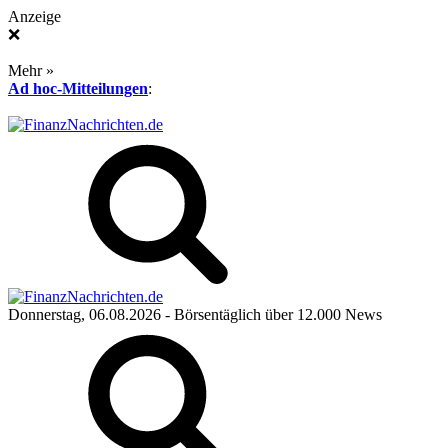
Anzeige
❌
Mehr »
Ad hoc-Mitteilungen
:
Donnerstag, 06.08.2026
- Börsentäglich über 12.000 News