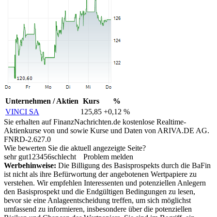
Unternehmen / Aktien
Kurs
%
VINCI SA
125,85
+0,12 %
Sie erhalten auf FinanzNachrichten.de kostenlose Realtime-
Aktienkurse von
und
sowie Kurse und Daten von
ARIVA.DE AG
.
FNRD-2.627.0
Wie bewerten Sie die aktuell angezeigte Seite?
sehr gut
1
2
3
4
5
6
schlecht
Problem melden
Werbehinweise:
Die Billigung des Basisprospekts durch die BaFin
ist nicht als ihre Befürwortung der angebotenen Wertpapiere zu
verstehen. Wir empfehlen Interessenten und potenziellen Anlegern
den Basisprospekt und die Endgültigen Bedingungen zu lesen,
bevor sie eine Anlageentscheidung treffen, um sich möglichst
umfassend zu informieren, insbesondere über die potenziellen