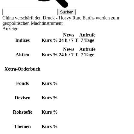
China verschärft den Druck - Heavy Rare Earths werden zum
geopolitischen Machtinstrument
Anzeige
News
Aufrufe
Indizes
Kurs
%
24 h / 7 T
7 Tage
News
Aufrufe
Aktien
Kurs
%
24 h / 7 T
7 Tage
Xetra-Orderbuch
Fonds
Kurs
%
Devisen
Kurs
%
Rohstoffe
Kurs
%
Themen
Kurs
%