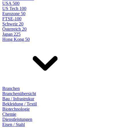
USA 500
US Tech 100
Eurozone 50
FTSE-100
Schweiz 20
Österreich 20
Japan 225
Hong Kong 50
Branchen
Branchenübersicht
Bau / Infrastrukur
Bekleidung / Textil
Biotechnologie
Chemie
Dienstleistungen
Eisen / Stahl