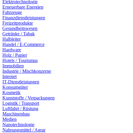
Elektrotechnologie
Erneuerbare Energien
Fahrzeuge
Finanzdienstleistungen
Freizeitprodukte
Gesundheitswesen
Getränke / Tabak
Halbleiter
Handel / E-Commerce
Hardware
Holz / Papier
Hotels / Tourismus
Immobilien
Industrie / Mischkonzerne
Internet
IT-Dienstleistungen
Konsumgüter
Kosmetik
Kunststoffe / Verpackungen
Logistik / Transport
Luftfahrt / Rüstung
Maschinenbau
Medien
Nanotechnologie
Nahrungsmittel / Agrar