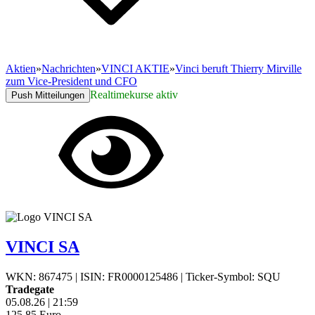
Aktien
»
Nachrichten
»
VINCI AKTIE
»
Vinci beruft Thierry Mirville
zum Vice-President und CFO
Realtimekurse aktiv
Push Mitteilungen
VINCI SA
WKN: 867475
|
ISIN: FR0000125486
|
Ticker-Symbol: SQU
Tradegate
05.08.26
|
21:59
125,85
Euro