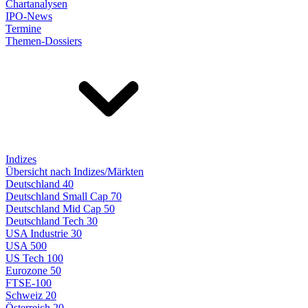
Chartanalysen
IPO-News
Termine
Themen-Dossiers
Indizes
Übersicht nach Indizes/Märkten
Deutschland 40
Deutschland Small Cap 70
Deutschland Mid Cap 50
Deutschland Tech 30
USA Industrie 30
USA 500
US Tech 100
Eurozone 50
FTSE-100
Schweiz 20
Österreich 20