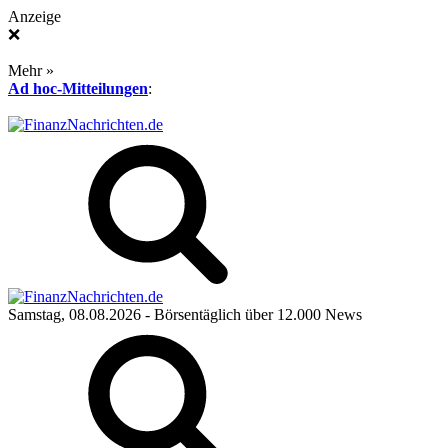
Anzeige
❌
Mehr »
Ad hoc-Mitteilungen
:
Samstag, 08.08.2026
- Börsentäglich über 12.000 News