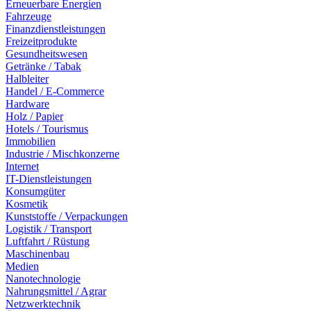
Erneuerbare Energien
Fahrzeuge
Finanzdienstleistungen
Freizeitprodukte
Gesundheitswesen
Getränke / Tabak
Halbleiter
Handel / E-Commerce
Hardware
Holz / Papier
Hotels / Tourismus
Immobilien
Industrie / Mischkonzerne
Internet
IT-Dienstleistungen
Konsumgüter
Kosmetik
Kunststoffe / Verpackungen
Logistik / Transport
Luftfahrt / Rüstung
Maschinenbau
Medien
Nanotechnologie
Nahrungsmittel / Agrar
Netzwerktechnik