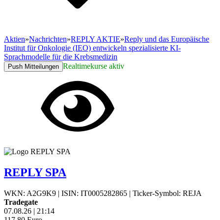
Aktien
»
Nachrichten
»
REPLY AKTIE
»
Reply und das Europäische
Institut für Onkologie (IEO) entwickeln spezialisierte KI-
Sprachmodelle für die Krebsmedizin
Realtimekurse aktiv
Push Mitteilungen
REPLY SPA
WKN: A2G9K9
|
ISIN: IT0005282865
|
Ticker-Symbol: REJA
Tradegate
07.08.26
|
21:14
117,80
Euro