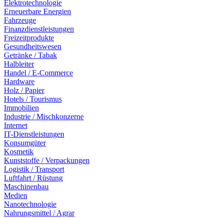
Elektrotechnologie
Erneuerbare Energien
Fahrzeuge
Finanzdienstleistungen
Freizeitprodukte
Gesundheitswesen
Getränke / Tabak
Halbleiter
Handel / E-Commerce
Hardware
Holz / Papier
Hotels / Tourismus
Immobilien
Industrie / Mischkonzerne
Internet
IT-Dienstleistungen
Konsumgüter
Kosmetik
Kunststoffe / Verpackungen
Logistik / Transport
Luftfahrt / Rüstung
Maschinenbau
Medien
Nanotechnologie
Nahrungsmittel / Agrar