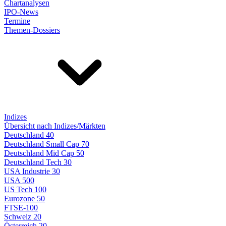
Chartanalysen
IPO-News
Termine
Themen-Dossiers
Indizes
Übersicht nach Indizes/Märkten
Deutschland 40
Deutschland Small Cap 70
Deutschland Mid Cap 50
Deutschland Tech 30
USA Industrie 30
USA 500
US Tech 100
Eurozone 50
FTSE-100
Schweiz 20
Österreich 20