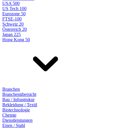
USA 500
US Tech 100
Eurozone 50
FTSE-100
Schweiz 20
Österreich 20
Japan 225
Hong Kong 50
Branchen
Branchenübersicht
Bau / Infrastrukur
Bekleidung / Textil
Biotechnologie
Chemie
Dienstleistungen
Eisen / Stahl