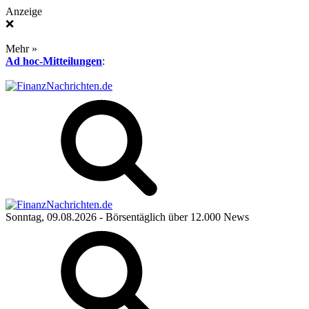
Anzeige
❌
Mehr »
Ad hoc-Mitteilungen
:
Sonntag, 09.08.2026
- Börsentäglich über 12.000 News