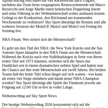
Aprilia Racing reist dabei mit viel Rückenwind nach Ungarn,
nachdem das Team beim vergangenen Rennwochenende mit Marco
Bezzecchi und Jorge Martín einen heimischen Doppelsieg feierte
und seine Führung in der Weltmeisterschaft weiter ausbauen konnte.
Gelingt es der Konkurrenz, den Rückstand am kommenden
Wochenende zu verkürzen? Sky Sport überträgt die Rennen und alle
weiteren Sessions der MotoGP, Moto2 und Moto3 von Freitag bis
Sonntag live.
NBA-Finals: Wer sichert sich die Meisterschaft?
Es geht um den Titel der NBA: die New York Knicks und die San
Antonio Spurs kämpfen in den NBA Finals um die Meisterschaft.
Während die Knicks nach vier Halbfinalsiegen in Serie von ihrem
ersten Titel seit 1973 träumen, sicherten sich die Spurs das
Finalticket erst in einem dramatischen siebten Spiel und haben nun
die Chance auf ihre erste Meisterschaft seit zwölf Jahren. Bei beiden
Teams ließ der letzte Titel schon länger auf sich warten - wer kann
als erstes vier Siege einfahren und damit neuer NBA-Champion
werden? Sky Sport überträgt alle Spiele der Finalserie jeweils am
Folgetag um 12:00 Uhr re-live in voller Länge.
Weltumwelttag auf Sky Sport News
Der heutige Weltumwelttag 2026 konzentriert sich auf die