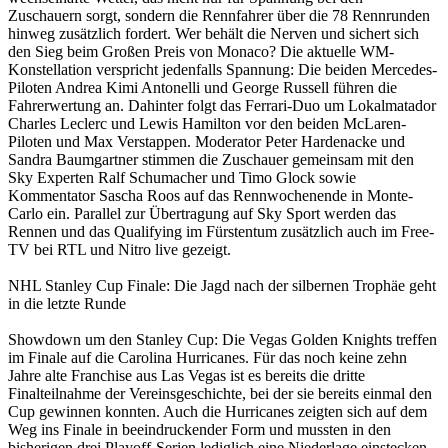
Zuschauern sorgt, sondern die Rennfahrer über die 78 Rennrunden
hinweg zusätzlich fordert. Wer behält die Nerven und sichert sich
den Sieg beim Großen Preis von Monaco? Die aktuelle WM-
Konstellation verspricht jedenfalls Spannung: Die beiden Mercedes-
Piloten Andrea Kimi Antonelli und George Russell führen die
Fahrerwertung an. Dahinter folgt das Ferrari-Duo um Lokalmatador
Charles Leclerc und Lewis Hamilton vor den beiden McLaren-
Piloten und Max Verstappen. Moderator Peter Hardenacke und
Sandra Baumgartner stimmen die Zuschauer gemeinsam mit den
Sky Experten Ralf Schumacher und Timo Glock sowie
Kommentator Sascha Roos auf das Rennwochenende in Monte-
Carlo ein. Parallel zur Übertragung auf Sky Sport werden das
Rennen und das Qualifying im Fürstentum zusätzlich auch im Free-
TV bei RTL und Nitro live gezeigt.
NHL Stanley Cup Finale: Die Jagd nach der silbernen Trophäe geht
in die letzte Runde
Showdown um den Stanley Cup: Die Vegas Golden Knights treffen
im Finale auf die Carolina Hurricanes. Für das noch keine zehn
Jahre alte Franchise aus Las Vegas ist es bereits die dritte
Finalteilnahme der Vereinsgeschichte, bei der sie bereits einmal den
Cup gewinnen konnten. Auch die Hurricanes zeigten sich auf dem
Weg ins Finale in beeindruckender Form und mussten in den
bisherigen drei Playoff-Serien lediglich eine Niederlage einstecken.