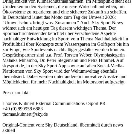
Dringlichkeit von Klimaschutzmaßnahmen. Im Mittelpunkt steht das
Umdenken in den Systemen, die unsere Wirtschaft antreiben, um
Ökosysteme zu reparieren und eine sicherere Zukunft zu schaffen.
In Deutschland lautet das Motto zum Tag der Umwelt 2026:
"Umweltschutz bringt was. Zusammen." Auch Sky Sport News
widmet sich am heutigen Tag diesem wichtigen Thema. Der
Sportnachrichtensender berichtet über verschiedene Aspekte
nachhaltiger Entwicklung im Sport: vom Thema Nachhaltigkeit im
Profifußball über Konzepte zum Wassersparen im Golfsport bis hin
zur Frage, wie Sportevents nachhaltiger gestaltet werden können.
Gesprächspartner sind u.a. Prof. Torsten Weber, Olympiasiegerin
Malaika Mihambo, Dr. Peter Stegemann und Petra Himmel. Auf
skysport.de, in der Sky Sport App sowie auf allen Social-Media-
Plattformen von Sky Sport wird der Weltumwelttag ebenfalls
thematisiert. Dabei werden unter anderem innovative Ansätze und
Möglichkeiten für mehr Nachhaltigkeit im Motorsport aufgezeigt.
Pressekontakt:
Thomas Kuhnert External Communications / Sport PR
+49 (0) 899958 6883
thomas.kuhnert@sky.de
Original-Content von: Sky Deutschland, übermittelt durch news
aktuell