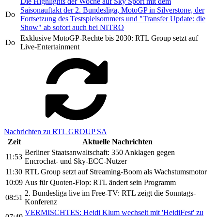
Die Highlights der Woche auf Sky Sport mit dem
Saisonauftakt der 2. Bundesliga, MotoGP in Silverstone, der
Do
Fortsetzung des Testspielsommers und "Transfer Update: die
Show" ab sofort auch bei NITRO
Exklusive MotoGP-Rechte bis 2030: RTL Group setzt auf
Do
Live-Entertainment
Nachrichten zu RTL GROUP SA
Zeit
Aktuelle Nachrichten
Berliner Staatsanwaltschaft: 350 Anklagen gegen
11:53
Encrochat- und Sky-ECC-Nutzer
11:30
RTL Group setzt auf Streaming-Boom als Wachstumsmotor
10:09
Aus für Quoten-Flop: RTL ändert sein Programm
2. Bundesliga live im Free-TV: RTL zeigt die Sonntags-
08:51
Konferenz
VERMISCHTES: Heidi Klum wechselt mit 'HeidiFest' zu
07:49