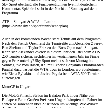
Sky Sport überträgt alle Finalbegegnungen live mit deutschem
Kommentar. Spiel drei steht in der Nacht auf Sonntag auf dem
Programm.
ATP in Stuttgart & WTA in London
(https://www.sky.de/sport/tennis/sendeplan)
Auch in der kommenden Woche steht Tennis auf dem Programm:
Nach den French Open reist die Tenniselite um Alexander Zverev,
Ben Shelton und Taylor Fritz zu den Boss Open nach Stuttgart.
Kann sich Alexander Zverev in diesem Jahr den Titel beim ATP-
250-Turnier sichern, nachdem er im vergangenen Jahr im Finale
gegen Fritz unterlag? Sky Sport meldet sich von Montag bis
Sonntag live vom Rasen, u.a. mit Experte Benjamin Ebrahimzadeh.
Parallel dazu gastiert die WTA-Tour in London, wo Spielerinnen
wie Elena Rybakina und Jessica Pegula beim WTA 500 Turnier
aufschlagen.
MotoGP in Ungarn
Die MotoGP macht Station im Balaton Park in der Nähe von
Budapest: Beim Großen Preis von Ungarn kämpfen die Fahrer im
achten Saisonrennen über 27 Runden um wichtige WM-Punkte.