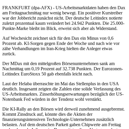
FRANKFURT (dpa-AFX) - US-Arbeitsmarktdaten haben den Dax
am Freitagnachmittag nur wenig bewegt. Ein positiver Kurstreiber
war der Jobbericht zunächst nicht. Der deutsche Leitindex notierte
zuletzt prozentual kaum verändert bei 24.942 Punkten. Die 25.000-
Punkte-Marke bleibt im Blick, erweist sich aber als Widerstand.
Auf Wochesicht zeichnet sich für den Dax ein Minus von 0,6
Prozent ab. KI-Sorgen gegen Ende der Woche und nach wie vor
zähe Verhandlungen im Iran-Krieg hielten die Anleger etwas
zurück.
Der MDax mit den mittelgroßen Börsenunternehmen sank am
Nachmittag um 0,19 Prozent auf 32.738 Punkten. Der Eurozonen-
Leitindex EuroStoxx 50 gab ebenfalls leicht nach.
Laut der Helaba überraschte im Mai das Stellenplus in den USA
deutlich. Insgesamt zeigten die Zahlen eine solide Verfassung des
US-Arbeitsmarktes. Zinserhöhungserwartungen bezüglich der US-
Notenbank Fed würden in der Tendenz wohl verstärkt.
Die KI-Rally an den Börsen wird derweil zunehmend ausgebremst.
Kommt Zinsdruck auf, könnte dies die Aktien der
finanzierungsintensiven Technologie-Unternehmen zusätzlich
belasten. Auf dem deutschen Parkett gaben Chipwerte am Freitag