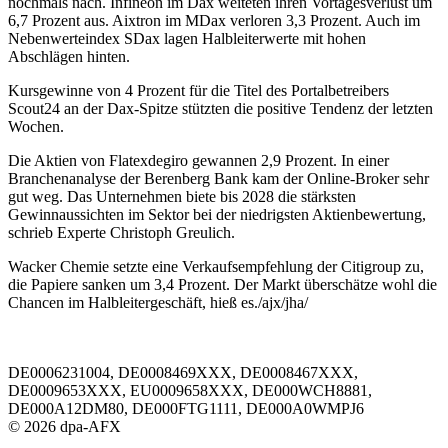
nochmals nach. Infineon im Dax weiteten ihren Vortagesverlust um
6,7 Prozent aus. Aixtron im MDax verloren 3,3 Prozent. Auch im
Nebenwerteindex SDax lagen Halbleiterwerte mit hohen
Abschlägen hinten.
Kursgewinne von 4 Prozent für die Titel des Portalbetreibers
Scout24 an der Dax-Spitze stützten die positive Tendenz der letzten
Wochen.
Die Aktien von Flatexdegiro gewannen 2,9 Prozent. In einer
Branchenanalyse der Berenberg Bank kam der Online-Broker sehr
gut weg. Das Unternehmen biete bis 2028 die stärksten
Gewinnaussichten im Sektor bei der niedrigsten Aktienbewertung,
schrieb Experte Christoph Greulich.
Wacker Chemie setzte eine Verkaufsempfehlung der Citigroup zu,
die Papiere sanken um 3,4 Prozent. Der Markt überschätze wohl die
Chancen im Halbleitergeschäft, hieß es./ajx/jha/
DE0006231004, DE0008469XXX, DE0008467XXX,
DE0009653XXX, EU0009658XXX, DE000WCH8881,
DE000A12DM80, DE000FTG1111, DE000A0WMPJ6
© 2026 dpa-AFX