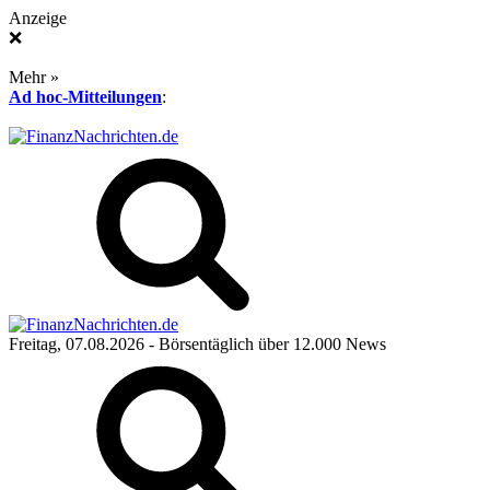
Anzeige
❌
Mehr »
Ad hoc-Mitteilungen
:
Freitag, 07.08.2026
- Börsentäglich über 12.000 News