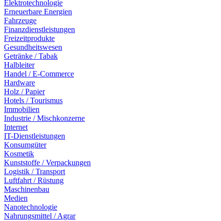
Elektrotechnologie
Erneuerbare Energien
Fahrzeuge
Finanzdienstleistungen
Freizeitprodukte
Gesundheitswesen
Getränke / Tabak
Halbleiter
Handel / E-Commerce
Hardware
Holz / Papier
Hotels / Tourismus
Immobilien
Industrie / Mischkonzerne
Internet
IT-Dienstleistungen
Konsumgüter
Kosmetik
Kunststoffe / Verpackungen
Logistik / Transport
Luftfahrt / Rüstung
Maschinenbau
Medien
Nanotechnologie
Nahrungsmittel / Agrar