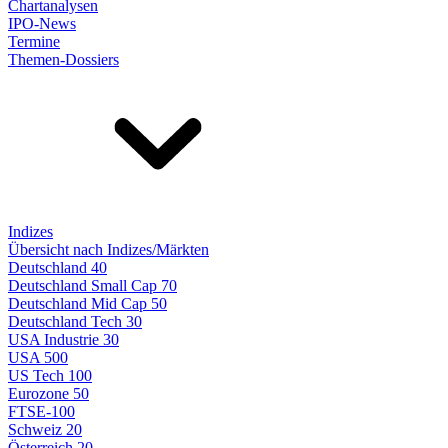
Chartanalysen
IPO-News
Termine
Themen-Dossiers
Indizes
Übersicht nach Indizes/Märkten
Deutschland 40
Deutschland Small Cap 70
Deutschland Mid Cap 50
Deutschland Tech 30
USA Industrie 30
USA 500
US Tech 100
Eurozone 50
FTSE-100
Schweiz 20
Österreich 20