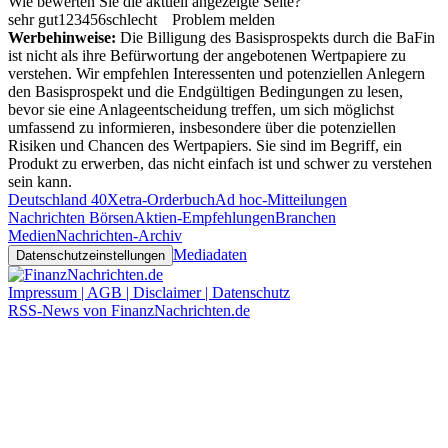
Wie bewerten Sie die aktuell angezeigte Seite?
sehr gut
1
2
3
4
5
6
schlecht
Problem melden
Werbehinweise:
Die Billigung des Basisprospekts durch die BaFin
ist nicht als ihre Befürwortung der angebotenen Wertpapiere zu
verstehen. Wir empfehlen Interessenten und potenziellen Anlegern
den Basisprospekt und die Endgültigen Bedingungen zu lesen,
bevor sie eine Anlageentscheidung treffen, um sich möglichst
umfassend zu informieren, insbesondere über die potenziellen
Risiken und Chancen des Wertpapiers. Sie sind im Begriff, ein
Produkt zu erwerben, das nicht einfach ist und schwer zu verstehen
sein kann.
Deutschland 40
Xetra-Orderbuch
Ad hoc-Mitteilungen
Nachrichten Börsen
Aktien-Empfehlungen
Branchen
Medien
Nachrichten-Archiv
Mediadaten
Datenschutzeinstellungen
Impressum | AGB | Disclaimer | Datenschutz
RSS-News von FinanzNachrichten.de