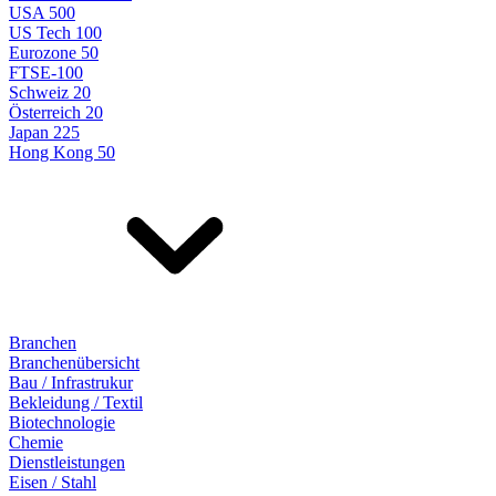
USA 500
US Tech 100
Eurozone 50
FTSE-100
Schweiz 20
Österreich 20
Japan 225
Hong Kong 50
Branchen
Branchenübersicht
Bau / Infrastrukur
Bekleidung / Textil
Biotechnologie
Chemie
Dienstleistungen
Eisen / Stahl