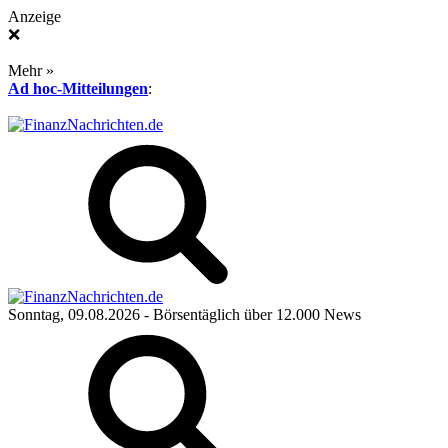
Anzeige
❌
Mehr »
Ad hoc-Mitteilungen
:
Sonntag, 09.08.2026
- Börsentäglich über 12.000 News