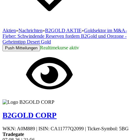
Aktien
»
Nachrichten
»
B2GOLD AKTIE
»
Goldsektor im M&A-
Fieber: Schwindende Reserven fordern B2Gold und Orezone -
Geheimtipp Desert Gold
Realtimekurse aktiv
Push Mitteilungen
B2GOLD CORP
WKN: A0M889
|
ISIN: CA11777Q2099
|
Ticker-Symbol: 5BG
Tradegate
07.08.26
|
21:56