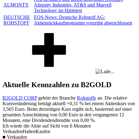
ALMONTY
Almonty Industries, AT&S und Marvell
Technology im Härtetest
DEUTSCHE
EQS-News: Deutsche Rohstoff AG:
ROHSTOFF
Aktienrückkaufprogramm vorzeitig abgeschlossen
Aktuelle Kennzahlen zu B2GOLD
B2GOLD CORP
gehört der Branche
Rohstoffe
an. Die relative
Kursveränderung beträgt aktuell
+0,31 %
bei einem Aktienkurs von
3,565
Euro. Beim derzeitigen Kurs ergibt sich, basierend auf einer
gesamten Ausschüttung von
0,00
Euro in den vergangenen 12
Monaten, eine Dividendendrendite von
0,00 %
.
Ich würde die Aktie auf Sicht von 6 Monaten
Verkaufen
Halten
Kaufen
■ Verkaufen