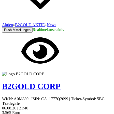
Aktien
»
B2GOLD AKTIE
»
News
Realtimekurse aktiv
Push Mitteilungen
B2GOLD CORP
WKN: A0M889
|
ISIN: CA11777Q2099
|
Ticker-Symbol: 5BG
Tradegate
06.08.26
|
21:40
3,565
Euro