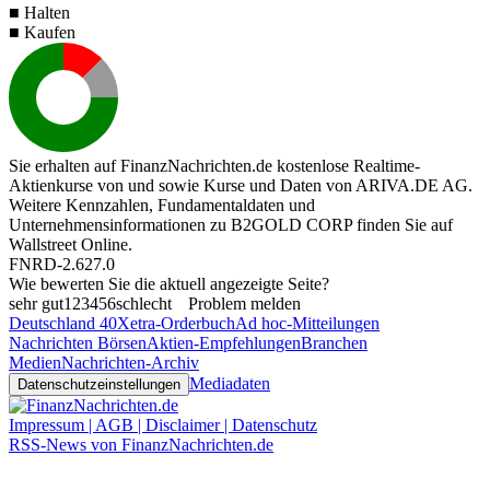
■ Halten
■ Kaufen
Sie erhalten auf FinanzNachrichten.de kostenlose Realtime-
Aktienkurse von
und
sowie Kurse und Daten von
ARIVA.DE AG
.
Weitere Kennzahlen, Fundamentaldaten und
Unternehmensinformationen zu B2GOLD CORP finden Sie auf
Wallstreet Online
.
FNRD-2.627.0
Wie bewerten Sie die aktuell angezeigte Seite?
sehr gut
1
2
3
4
5
6
schlecht
Problem melden
Deutschland 40
Xetra-Orderbuch
Ad hoc-Mitteilungen
Nachrichten Börsen
Aktien-Empfehlungen
Branchen
Medien
Nachrichten-Archiv
Mediadaten
Datenschutzeinstellungen
Impressum | AGB | Disclaimer | Datenschutz
RSS-News von FinanzNachrichten.de