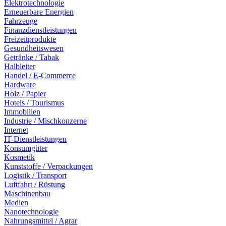
Elektrotechnologie
Erneuerbare Energien
Fahrzeuge
Finanzdienstleistungen
Freizeitprodukte
Gesundheitswesen
Getränke / Tabak
Halbleiter
Handel / E-Commerce
Hardware
Holz / Papier
Hotels / Tourismus
Immobilien
Industrie / Mischkonzerne
Internet
IT-Dienstleistungen
Konsumgüter
Kosmetik
Kunststoffe / Verpackungen
Logistik / Transport
Luftfahrt / Rüstung
Maschinenbau
Medien
Nanotechnologie
Nahrungsmittel / Agrar