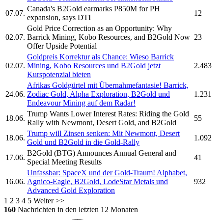
Canada's
B2Gold
earmarks P850M for PH
07.07.
12
expansion, says DTI
Gold Price Correction as an Opportunity: Why
02.07.
Barrick Mining, Kobo Resources, and
B2Gold
Now
23
Offer Upside Potential
Goldpreis Korrektur als Chance: Wieso Barrick
02.07.
Mining, Kobo Resources und
B2Gold
jetzt
2.483
Kurspotenzial bieten
Afrikas Goldgürtel mit Übernahmefantasie! Barrick,
24.06.
Zodiac Gold, Alpha Exploration,
B2Gold
und
1.231
Endeavour Mining auf dem Radar!
Trump Wants Lower Interest Rates: Riding the Gold
18.06.
55
Rally with Newmont, Desert Gold, and
B2Gold
Trump will Zinsen senken: Mit Newmont, Desert
18.06.
1.092
Gold und
B2Gold
in die Gold-Rally
B2Gold
(BTG) Announces Annual General and
17.06.
41
Special Meeting Results
Unfassbar: SpaceX und der Gold-Traum! Alphabet,
16.06.
Agnico-Eagle,
B2Gold,
LodeStar Metals und
932
Advanced Gold Exploration
1
2
3
4
5
Weiter >>
160
Nachrichten in den letzten 12 Monaten