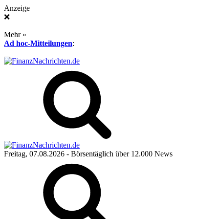
Anzeige
❌
Mehr »
Ad hoc-Mitteilungen
:
Freitag, 07.08.2026
- Börsentäglich über 12.000 News