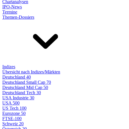
Chartanalysen
IPO-News
Termine
Themen-Dossiers
Indizes
Übersicht nach Indizes/Märkten
Deutschland 40
Deutschland Small Cap 70
Deutschland Mid Cap 50
Deutschland Tech 30
USA Industrie 30
USA 500
US Tech 100
Eurozone 50
FTSE-100
Schweiz 20
Österreich 20