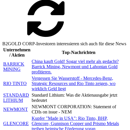
B2GOLD CORP-Investoren interessieren sich auch für diese News
Unternehmen
Top-Nachrichten
/ Aktien
China kauft Gold! Sogar viel mehr als gedacht?
BARRICK
Barrick Mining, Newmont und Lahontan Gold
MINING
profitieren.
Vergessen Sie Wasserstoff - Mercedes-Benz,
RIO TINTO
Strategic Resources und Rio Tinto zeigen, wo
wirklich Geld liegt
STANDARD
Standard Lithium: Was die Aktienausgabe jetzt
LITHIUM
bedeutet
NEWMONT CORPORATION: Statement of
NEWMONT
CDIs on issue - NEM
Kupfer "Made in USA": Rio Tinto, BHP,
GLENCORE
Glencore, Gunnison Copper und Prismo Metals
treiben heimische Förderung voran