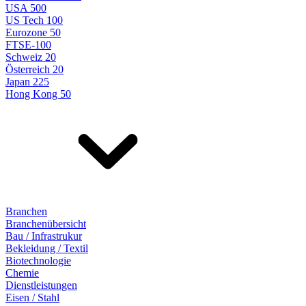
USA 500
US Tech 100
Eurozone 50
FTSE-100
Schweiz 20
Österreich 20
Japan 225
Hong Kong 50
Branchen
Branchenübersicht
Bau / Infrastrukur
Bekleidung / Textil
Biotechnologie
Chemie
Dienstleistungen
Eisen / Stahl