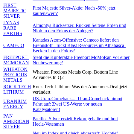
FIRST
First Majestic Silver-Aktie: Nach -50% jetzt
MAJESTIC
kaufenswert?
SILVER
LYNAS
Almontys Rücksetzer: Rücken Seltene Erden und
RARE
Niob in den Fokus der Anleger?
EARTHS
Kanadas Atom-Offensive: Cameco liefert den
CAMECO
Brennstoff - rückt Blast Resources im Athabasca-
Becken in den Fokus?
FREEPORT-
Steht die Kupferaktie Freeport McMoRan vor einer
MCMORAN
Neubewertung?
WHEATON
Wheaton Precious Metals Corp. Bottom Line
PRECIOUS
Advances In Q2
METALS
ROCK TECH
Rock Tech Lithium: Was der Abnehmer-Deal jetzt
LITHIUM
verändert
US-Uran-Comeback...: Uran-Comeback nimmt
URANIUM
Fahrt auf: Zwei US-Werte vor neuen
ENERGY
Katalysatoren!
PAN
Pacifica Silver erzielt Rekordgehalte und holt
AMERICAN
Hecla-Veteranen
SILVER
Neu im Index und gleich abgestraft: Hochtief,