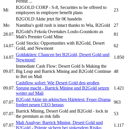
Permit ...
B2GOLD CORP
- S-8, Securities to be offered to
Mi
23
employees in employee benefit plans
B2GOLD
Aktie jetzt für 0€ handeln
Mo
Namibia's gold rush is intact thanks to Wia,
B2Gold
27
B2Gold's
Fekola Overtakes Loulo-Gounkoto as
28.07.
81
Mali's Premier Gold Mine
Gold Stocks: Opportunities with
B2Gold,
Desert
14.07.
62
Gold, and Newmont
Goldaktien: Chancen bei
B2Gold,
Desert Gold und
14.07.
1.850
Newmont!
Immediate Cash Flow: Desert Gold Is Making the
09.07.
Big Leap and Barrick Mining and
B2Gold
Continue
48
to Bet on Mali
Cashflow sofort: Wie Desert Gold den großen
09.07.
Sprung macht - Barrick Mining und
B2Gold
setzen
1.421
weiter auf Mali
B2Gold
Aktie im arktischen Härtetest: Feuer-Drama
07.07.
963
fordert neuen CEO heraus
Barrick Mining, Desert Gold and
B2Gold
- lock in
07.07.
53
the premium as risk falls
Mali Analyse: Barrick Mining, Desert Gold und
07.07.
1.117
B2Gold
- Prämie sichern bei sinkendem Risiko