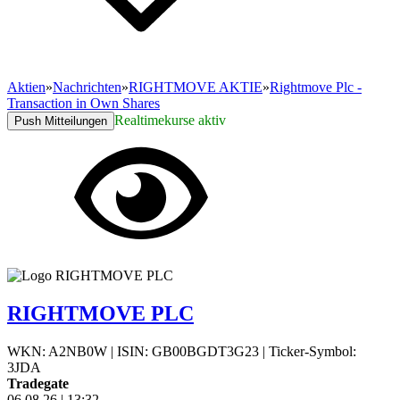
Aktien
»
Nachrichten
»
RIGHTMOVE AKTIE
»
Rightmove Plc -
Transaction in Own Shares
Realtimekurse aktiv
Push Mitteilungen
RIGHTMOVE PLC
WKN: A2NB0W
|
ISIN: GB00BGDT3G23
|
Ticker-Symbol:
3JDA
Tradegate
06.08.26
|
13:32