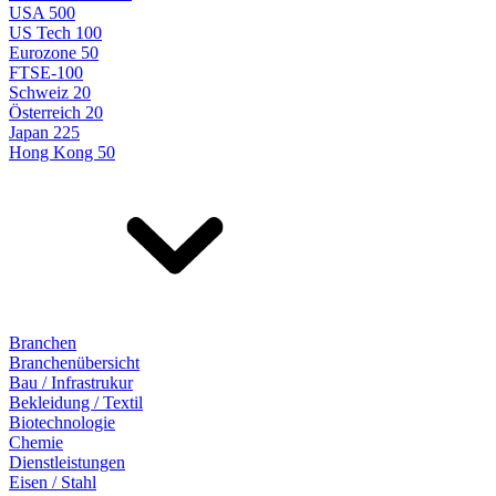
USA 500
US Tech 100
Eurozone 50
FTSE-100
Schweiz 20
Österreich 20
Japan 225
Hong Kong 50
Branchen
Branchenübersicht
Bau / Infrastrukur
Bekleidung / Textil
Biotechnologie
Chemie
Dienstleistungen
Eisen / Stahl