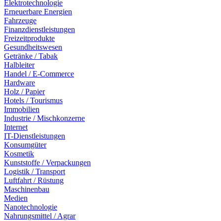
Elektrotechnologie
Erneuerbare Energien
Fahrzeuge
Finanzdienstleistungen
Freizeitprodukte
Gesundheitswesen
Getränke / Tabak
Halbleiter
Handel / E-Commerce
Hardware
Holz / Papier
Hotels / Tourismus
Immobilien
Industrie / Mischkonzerne
Internet
IT-Dienstleistungen
Konsumgüter
Kosmetik
Kunststoffe / Verpackungen
Logistik / Transport
Luftfahrt / Rüstung
Maschinenbau
Medien
Nanotechnologie
Nahrungsmittel / Agrar