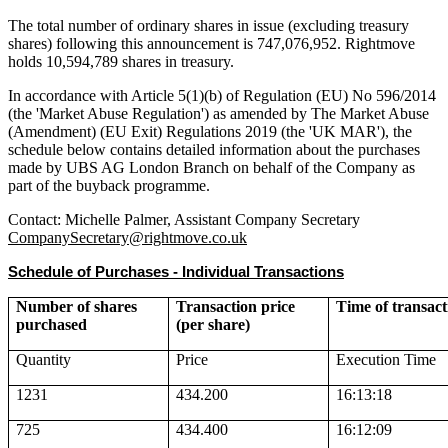
The total number of ordinary shares in issue (excluding treasury
shares) following this announcement is 747,076,952. Rightmove
holds 10,594,789 shares in treasury.
In accordance with Article 5(1)(b) of Regulation (EU) No 596/2014
(the 'Market Abuse Regulation') as amended by The Market Abuse
(Amendment) (EU Exit) Regulations 2019 (the 'UK MAR'), the
schedule below contains detailed information about the purchases
made by UBS AG London Branch on behalf of the Company as
part of the buyback programme.
Contact: Michelle Palmer, Assistant Company Secretary
CompanySecretary@rightmove.co.uk
Schedule of Purchases - Individual Transactions
Number of shares
Transaction price
Time of transact
purchased
(per share)
Quantity
Price
Execution Time
1231
434.200
16:13:18
725
434.400
16:12:09