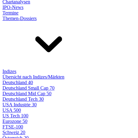
Chartanalysen
IPO-News
Termine
Themen-Dossiers
Indizes
Übersicht nach Indizes/Märkten
Deutschland 40
Deutschland Small Cap 70
Deutschland Mid Cap 50
Deutschland Tech 30
USA Industrie 30
USA 500
US Tech 100
Eurozone 50
FTSE-100
Schweiz 20
Österreich 20