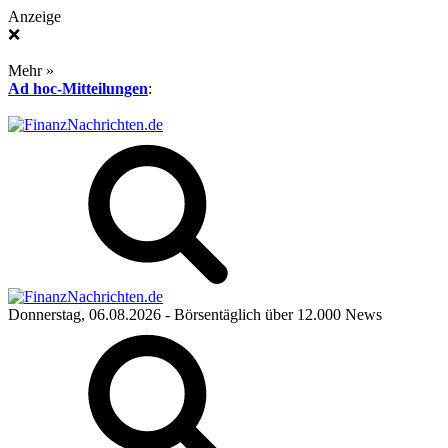
Anzeige
❌
Mehr »
Ad hoc-Mitteilungen
:
Donnerstag, 06.08.2026
- Börsentäglich über 12.000 News